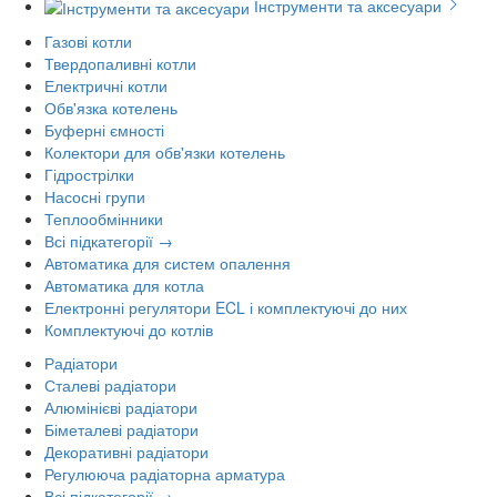
Інструменти та аксесуари
Газові котли
Твердопаливні котли
Електричні котли
Обв'язка котелень
Буферні ємності
Колектори для обв'язки котелень
Гідрострілки
Насосні групи
Теплообмінники
Всі підкатегорії →
Автоматика для систем опалення
Автоматика для котла
Електронні регулятори ECL і комплектуючі до них
Комплектуючі до котлів
Радіатори
Сталеві радіатори
Алюмінієві радіатори
Біметалеві радіатори
Декоративні радіатори
Регулююча радіаторна арматура
Всі підкатегорії →