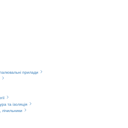
опалювальні прилади
гії
ура та ізоляція
, лічильники