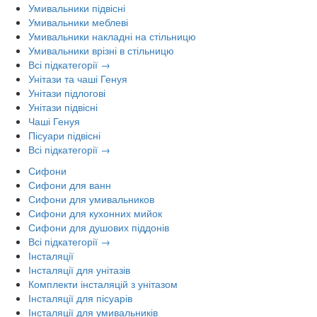
Умивальники підвісні
Умивальники меблеві
Умивальники накладні на стільницю
Умивальники врізні в стільницю
Всі підкатегорії →
Унітази та чаші Генуя
Унітази підлогові
Унітази підвісні
Чаші Генуя
Пісуари підвісні
Всі підкатегорії →
Сифони
Сифони для ванн
Сифони для умивальников
Сифони для кухонних мийок
Сифони для душових піддонів
Всі підкатегорії →
Інсталяції
Інсталяції для унітазів
Комплекти інсталяцій з унітазом
Інсталяції для пісуарів
Інсталяції для умивальників