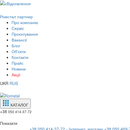
Ромстал партнер
Про компанію
Сервіс
Проєктування
Вакансії
Блог
Об'єкти
Контакти
Прайс
Новини
Акції
UKR
RUS
КАТАЛОГ
+38
050 414-37-72
Показати
+38 050 414-37-72 - Інтернет- магазин
+38 050 469-