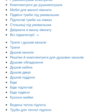
Комплектуючі до рушникосушок
Меблі для ванної кімнати
Підвісні тумби під умивальник
Підлогові тумби на ніжках
Стільниці під умивальник
Дзеркала в ванну кімнату
Всі підкатегорії →
Трапи і душові канали
Трапи
Душові канали
Решітки й комплектуючі для душових каналів
Душове обладнання
Душові кабіни
Душові двері
Душові піддони
Біде
Біде підлогові
Біде підвісні
Кухонні мийки
Водяна тепла підлога
Труби для теплої підлоги