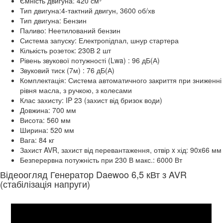
Ємність двигуна: 420 см³
Тип двигуна:4-тактний двигун, 3600 об/хв
Тип двигуна: Бензин
Паливо: Неетилований бензин
Система запуску: Електропідпал, шнур стартера
Кількість розеток: 230В 2 шт
Рівень звукової потужності (Lwa) : 96 дБ(А)
Звуковий тиск (7м) : 76 дБ(А)
Комплектація: Система автоматичного закриття при зниженні
рівня масла, з ручкою, з колесами
Клас захисту: IP 23 (захист від бризок води)
Довжина: 700 мм
Висота: 560 мм
Ширина: 520 мм
Вага: 84 кг
Захист AVR, захист від перевантаження, отвір x хід: 90x66 мм
Безперервна потужність при 230 В макс.: 6000 Вт
Відеоогляд Генератор Daewoo 6,5 кВт з AVR
(стабілізація напруги)