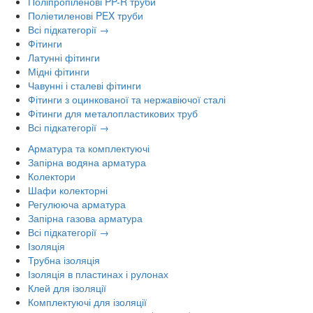
Поліпропіленові PP-R труби
Поліетиленові PEX труби
Всі підкатегорії →
Фітинги
Латунні фітинги
Мідні фітинги
Чавунні і сталеві фітинги
Фітинги з оцинкованої та нержавіючої сталі
Фітинги для металопластикових труб
Всі підкатегорії →
Арматура та комплектуючі
Запірна водяна арматура
Колектори
Шафи колекторні
Регулююча арматура
Запірна газова арматура
Всі підкатегорії →
Ізоляція
Трубна ізоляція
Ізоляція в пластинах і рулонах
Клей для ізоляції
Комплектуючі для ізоляції