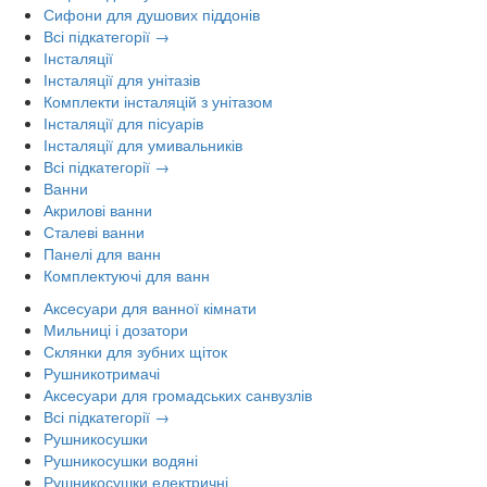
Сифони для душових піддонів
Всі підкатегорії →
Інсталяції
Інсталяції для унітазів
Комплекти інсталяцій з унітазом
Інсталяції для пісуарів
Інсталяції для умивальників
Всі підкатегорії →
Ванни
Акрилові ванни
Сталеві ванни
Панелі для ванн
Комплектуючі для ванн
Аксесуари для ванної кімнати
Мильниці і дозатори
Склянки для зубних щіток
Рушникотримачі
Аксесуари для громадських санвузлів
Всі підкатегорії →
Рушникосушки
Рушникосушки водяні
Рушникосушки електричні