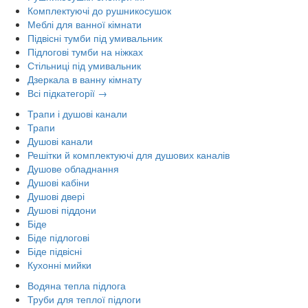
Комплектуючі до рушникосушок
Меблі для ванної кімнати
Підвісні тумби під умивальник
Підлогові тумби на ніжках
Стільниці під умивальник
Дзеркала в ванну кімнату
Всі підкатегорії →
Трапи і душові канали
Трапи
Душові канали
Решітки й комплектуючі для душових каналів
Душове обладнання
Душові кабіни
Душові двері
Душові піддони
Біде
Біде підлогові
Біде підвісні
Кухонні мийки
Водяна тепла підлога
Труби для теплої підлоги