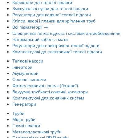
Колектори для теплої підлоги
Змішувальні вузли для теплої підлоги
Регулятори для водяної теплої підлоги
Кліпси, якорі і планки для кріплення труб
Всі підкатегорії →
Електрична тепла підлога і системи антиобледеніння
Нагрівальний кабель і мати
Регулятори для електричної теплої підлоги
Комплектуючі до електричної теплої підлоги
Теплові насоси
Інвертори
Акумулятори
Сонячні системи
Фотоелектричні панелі (батареї)
Вакуумні трубчасті сонячні колектори
Комплектуючі для сонячних систем
Генератори
Труби
Мідні труби
Гнучкі шланги
Металопластикові труби
Поліпропіленові PP-R труби