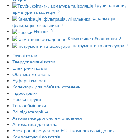
Труби, фітинги,
арматура та ізоляція
Каналізація,
фільтрація, лічильники
Насоси
Кліматичне обладнання
Інструменти та аксесуари
Газові котли
Твердопаливні котли
Електричні котли
Обв'язка котелень
Буферні ємності
Колектори для обв'язки котелень
Гідрострілки
Насосні групи
Теплообмінники
Всі підкатегорії →
Автоматика для систем опалення
Автоматика для котла
Електронні регулятори ECL і комплектуючі до них
Комплектуючі до котлів