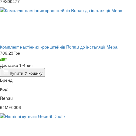
79S00477
Комплект настінних кронштейнів Rehau до інсталяції Mера
706,23
Грн
Доставка 1-4 дні
Купити
У кошику
Бренд:
Код:
Rehau
64MP0006