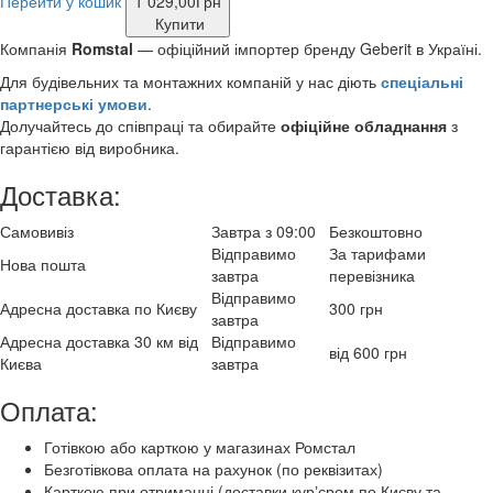
Перейти у кошик
1 029,00
Грн
Купити
Компанія
Romstal
— офіційний імпортер бренду Geberit
в Україні.
Для будівельних та монтажних компаній у нас діють
спеціальні
партнерські умови
.
Долучайтесь до співпраці та обирайте
офіційне обладнання
з
гарантією від виробника.
Доставка:
Самовивіз
Завтра з 09:00
Безкоштовно
Відправимо
За тарифами
Нова пошта
завтра
перевізника
Відправимо
Адресна доставка по Києву
300 грн
завтра
Адресна доставка 30 км від
Відправимо
від 600 грн
Києва
завтра
Оплата:
Готівкою або карткою у магазинах Ромстал
Безготівкова оплата на рахунок (по реквізитах)
Карткою при отриманні (доставки курʼєром по Києву та