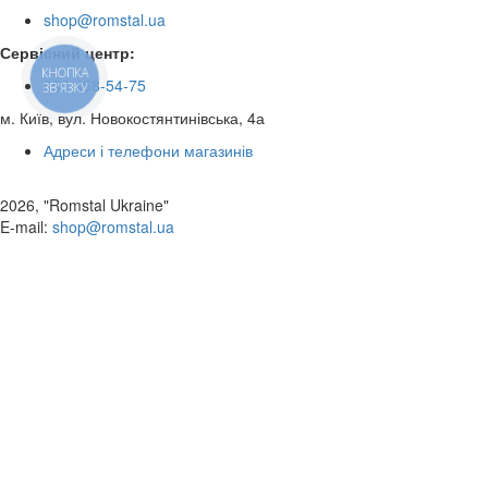
shop@romstal.ua
Сервісний центр:
КНОПКА
050 468-54-75
ЗВ'ЯЗКУ
м. Київ, вул. Новокостянтинівська, 4а
Адреси і телефони магазинів
2026, "Romstal Ukraine"
​E-mail:
shop@romstal.ua