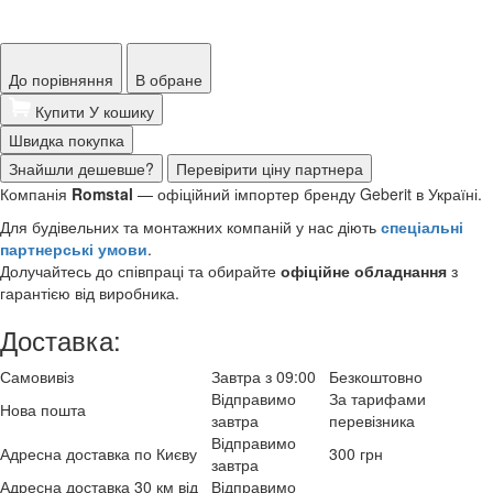
До порівняння
В обране
Купити
У кошику
Швидка покупка
Знайшли дешевше?
Перевірити ціну партнера
Компанія
Romstal
— офіційний імпортер бренду Geberit
в Україні.
Для будівельних та монтажних компаній у нас діють
спеціальні
партнерські умови
.
Долучайтесь до співпраці та обирайте
офіційне обладнання
з
гарантією від виробника.
Доставка:
Самовивіз
Завтра з 09:00
Безкоштовно
Відправимо
За тарифами
Нова пошта
завтра
перевізника
Відправимо
Адресна доставка по Києву
300 грн
завтра
Адресна доставка 30 км від
Відправимо