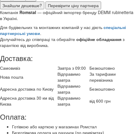
Знайшли дешевше?
Перевірити ціну партнера
Компанія
Romstal
— офіційний імпортер бренду DEMM rubinetteria
в Україні.
Для будівельних та монтажних компаній у нас діють
спеціальні
партнерські умови
.
Долучайтесь до співпраці та обирайте
офіційне обладнання
з
гарантією від виробника.
Доставка:
Самовивіз
Завтра з 09:00
Безкоштовно
Відправимо
За тарифами
Нова пошта
завтра
перевізника
Відправимо
Адресна доставка по Києву
Безкоштовно
завтра
Адресна доставка 30 км від
Відправимо
від 600 грн
Києва
завтра
Оплата:
Готівкою або карткою у магазинах Ромстал
Безготівкова оплата на рахунок (по реквізитах)