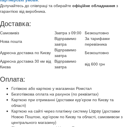
Долучайтесь до співпраці та обирайте
офіційне обладнання
з
гарантією від виробника.
Доставка:
Самовивіз
Завтра з 09:00
Безкоштовно
Відправимо
За тарифами
Нова пошта
завтра
перевізника
Відправимо
Адресна доставка по Києву
Безкоштовно
завтра
Адресна доставка 30 км від
Відправимо
від 600 грн
Києва
завтра
Оплата:
Готівкою або карткою у магазинах Ромстал
Безготівкова оплата на рахунок (по реквізитах)
Карткою при отриманні (доставки курʼєром по Києву та
області)
Карткою на сайті через платіжну систему Liqpay (доставки
Новою Поштою, курʼєром по Києву та області, самовивози з
центрального магазину)