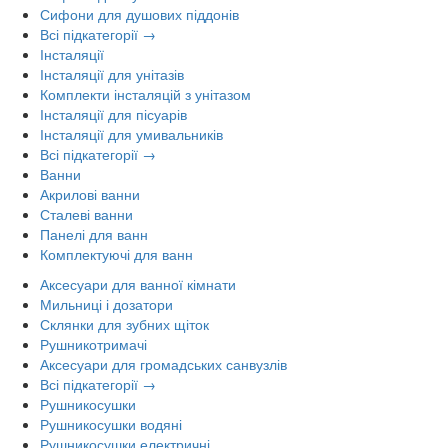
Сифони для душових піддонів
Всі підкатегорії →
Інсталяції
Інсталяції для унітазів
Комплекти інсталяцій з унітазом
Інсталяції для пісуарів
Інсталяції для умивальників
Всі підкатегорії →
Ванни
Акрилові ванни
Сталеві ванни
Панелі для ванн
Комплектуючі для ванн
Аксесуари для ванної кімнати
Мильниці і дозатори
Склянки для зубних щіток
Рушникотримачі
Аксесуари для громадських санвузлів
Всі підкатегорії →
Рушникосушки
Рушникосушки водяні
Рушникосушки електричні