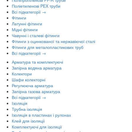
Поліпропіленові PP-R труби
Поліетиленові PEX труби
Всі підкатегорії →
Фітинги
Латунні фітинги
Мідні фітинги
Чавунні і сталеві фітинги
Фітинги з оцинкованої та нержавіючої сталі
Фітинги для металопластикових труб
Всі підкатегорії →
Арматура та комплектуючі
Запірна водяна арматура
Колектори
Шафи колекторні
Регулююча арматура
Запірна газова арматура
Всі підкатегорії →
Ізоляція
Трубна ізоляція
Ізоляція в пластинах і рулонах
Клей для ізоляції
Комплектуючі для ізоляції