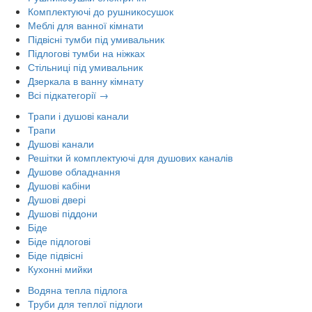
Комплектуючі до рушникосушок
Меблі для ванної кімнати
Підвісні тумби під умивальник
Підлогові тумби на ніжках
Стільниці під умивальник
Дзеркала в ванну кімнату
Всі підкатегорії →
Трапи і душові канали
Трапи
Душові канали
Решітки й комплектуючі для душових каналів
Душове обладнання
Душові кабіни
Душові двері
Душові піддони
Біде
Біде підлогові
Біде підвісні
Кухонні мийки
Водяна тепла підлога
Труби для теплої підлоги