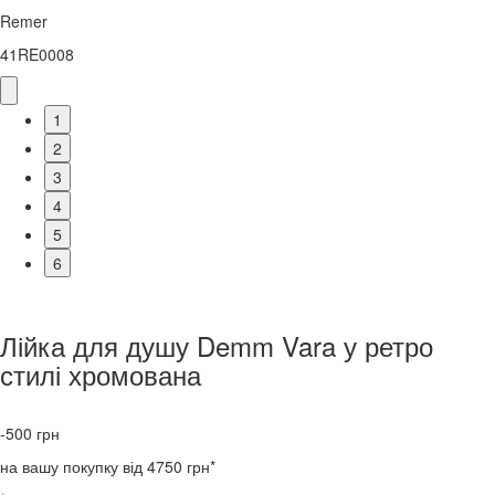
Remer
41RE0008
1
2
3
4
5
6
Лійка для душу Demm Vara у ретро
стилі хромована
-500
грн
на вашу покупку від 4750 грн*