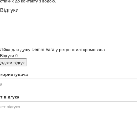
стійких до контакту з водою.
Відгуки
Лійка для душу Demm Vara у ретро стилі хромована
Відгуки
0
одати відгук
я користувача
т відгука