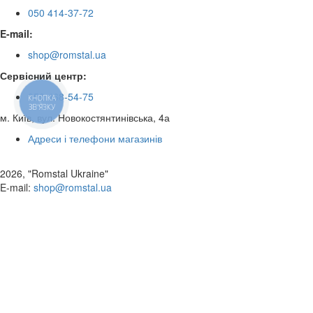
050 414-37-72
E-mail:
shop@romstal.ua
Сервісний центр:
050 468-54-75
КНОПКА
ЗВ'ЯЗКУ
м. Київ, вул. Новокостянтинівська, 4а
Адреси і телефони магазинів
2026, "Romstal Ukraine"
​E-mail:
shop@romstal.ua