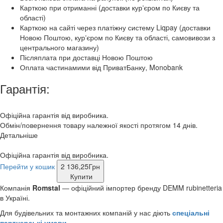
Карткою при отриманні (доставки курʼєром по Києву та
області)
Карткою на сайті через платіжну систему Liqpay (доставки
Новою Поштою, курʼєром по Києву та області, самовивози з
центрального магазину)
Післяплата при доставці Новою Поштою
Оплата частинамими від ПриватБанку, Monobank
Гарантія:
Офіційна гарантія від виробника.
Обмін/повернення товару належної якості протягом 14 днів.
Детальніше
Офіційна гарантія від виробника.
Перейти у кошик
2 136,25
Грн
Купити
Компанія
Romstal
— офіційний імпортер бренду DEMM rubinetteria
в Україні.
Для будівельних та монтажних компаній у нас діють
спеціальні
партнерські умови
.