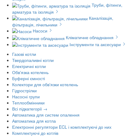
Труби, фітинги,
арматура та ізоляція
Каналізація,
фільтрація, лічильники
Насоси
Кліматичне обладнання
Інструменти та аксесуари
Газові котли
Твердопаливні котли
Електричні котли
Обв'язка котелень
Буферні ємності
Колектори для обв'язки котелень
Гідрострілки
Насосні групи
Теплообмінники
Всі підкатегорії →
Автоматика для систем опалення
Автоматика для котла
Електронні регулятори ECL і комплектуючі до них
Комплектуючі до котлів