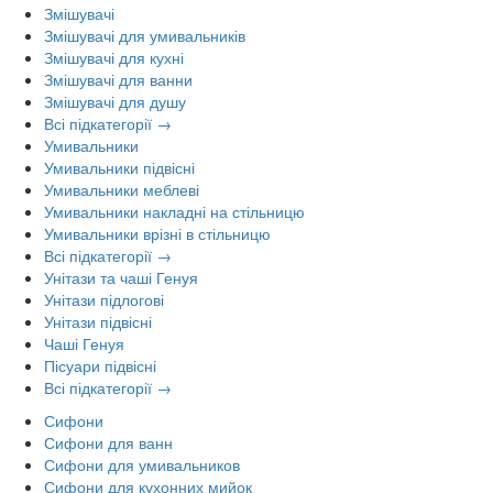
Змішувачі
Змішувачі для умивальників
Змішувачі для кухні
Змішувачі для ванни
Змішувачі для душу
Всі підкатегорії →
Умивальники
Умивальники підвісні
Умивальники меблеві
Умивальники накладні на стільницю
Умивальники врізні в стільницю
Всі підкатегорії →
Унітази та чаші Генуя
Унітази підлогові
Унітази підвісні
Чаші Генуя
Пісуари підвісні
Всі підкатегорії →
Сифони
Сифони для ванн
Сифони для умивальников
Сифони для кухонних мийок