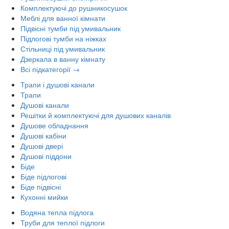
Комплектуючі до рушникосушок
Меблі для ванної кімнати
Підвісні тумби під умивальник
Підлогові тумби на ніжках
Стільниці під умивальник
Дзеркала в ванну кімнату
Всі підкатегорії →
Трапи і душові канали
Трапи
Душові канали
Решітки й комплектуючі для душових каналів
Душове обладнання
Душові кабіни
Душові двері
Душові піддони
Біде
Біде підлогові
Біде підвісні
Кухонні мийки
Водяна тепла підлога
Труби для теплої підлоги