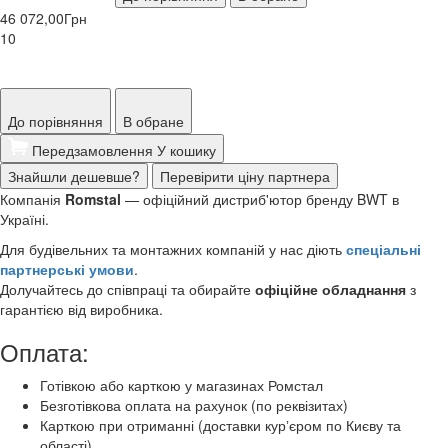
46 072,00
Грн
10
До порівняння
В обране
Передзамовлення
У кошику
Знайшли дешевше?
Перевірити ціну партнера
Компанія
Romstal
— офіційний дистриб'ютор бренду BWT в
Україні.
Для будівельних та монтажних компаній у нас діють
спеціальні
партнерські умови
.
Долучайтесь до співпраці та обирайте
офіційне обладнання
з
гарантією від виробника.
Оплата:
Готівкою або карткою у магазинах Ромстал
Безготівкова оплата на рахунок (по реквізитах)
Карткою при отриманні (доставки курʼєром по Києву та
області)