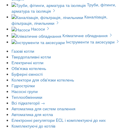
Труби, фітинги,
арматура та ізоляція
Каналізація,
фільтрація, лічильники
Насоси
Кліматичне обладнання
Інструменти та аксесуари
Газові котли
Твердопаливні котли
Електричні котли
Обв'язка котелень
Буферні ємності
Колектори для обв'язки котелень
Гідрострілки
Насосні групи
Теплообмінники
Всі підкатегорії →
Автоматика для систем опалення
Автоматика для котла
Електронні регулятори ECL і комплектуючі до них
Комплектуючі до котлів