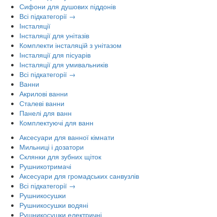
Сифони для душових піддонів
Всі підкатегорії →
Інсталяції
Інсталяції для унітазів
Комплекти інсталяцій з унітазом
Інсталяції для пісуарів
Інсталяції для умивальників
Всі підкатегорії →
Ванни
Акрилові ванни
Сталеві ванни
Панелі для ванн
Комплектуючі для ванн
Аксесуари для ванної кімнати
Мильниці і дозатори
Склянки для зубних щіток
Рушникотримачі
Аксесуари для громадських санвузлів
Всі підкатегорії →
Рушникосушки
Рушникосушки водяні
Рушникосушки електричні