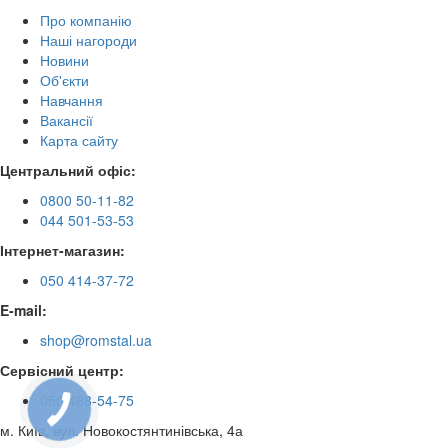
Про компанію
Наші нагороди
Новини
Об'єкти
Навчання
Вакансії
Карта сайту
Центральний офіс:
0800 50-11-82
044 501-53-53
Інтернет-магазин:
050 414-37-72
E-mail:
shop@romstal.ua
Сервісний центр:
050 468-54-75
КНОПКА
ЗВ'ЯЗКУ
м. Київ, вул. Новокостянтинівська, 4а