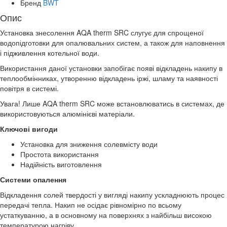
Бренд
BWT
Опис
Установка знесолення AQA therm SRC слугує для спрощеної
водопідготовки для опалювальних систем, а також для наповнення
і підживлення котельної води.
Використання даної установки запобігає появі відкладень накипу в
теплообмінниках, утворенню відкладень іржі, шламу та наявності
повітря в системі.
Увага! Лише AQA therm SRC може встановлюватись в системах, де
використовуються алюмінієві матеріали.
Ключові вигоди
Установка для зниження солевмісту води
Простота використання
Надійність виготовлення
Системи опалення
Відкладення солей твердості у вигляді накипу ускладнюють процес
передачі тепла. Накип не осідає рівномірно по всьому
устаткуванню, а в основному на поверхнях з найбільш високою
температурою нагріву.