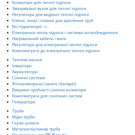
Колектори для теплої підлоги
Змішувальні вузли для теплої підлоги
Регулятори для водяної теплої підлоги
Кліпси, якорі і планки для кріплення труб
Всі підкатегорії →
Електрична тепла підлога і системи антиобледеніння
Нагрівальний кабель і мати
Регулятори для електричної теплої підлоги
Комплектуючі до електричної теплої підлоги
Теплові насоси
Інвертори
Акумулятори
Сонячні системи
Фотоелектричні панелі (батареї)
Вакуумні трубчасті сонячні колектори
Комплектуючі для сонячних систем
Генератори
Труби
Мідні труби
Гнучкі шланги
Металопластикові труби
Поліпропіленові PP-R труби