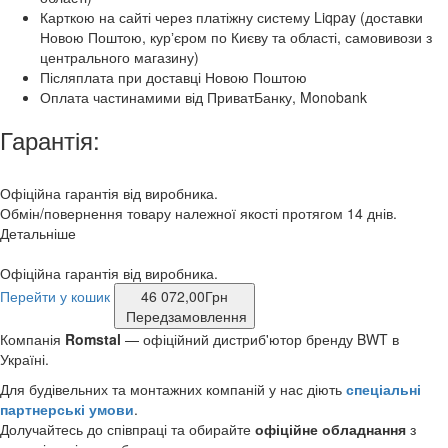
Карткою на сайті через платіжну систему Liqpay (доставки
Новою Поштою, курʼєром по Києву та області, самовивози з
центрального магазину)
Післяплата при доставці Новою Поштою
Оплата частинамими від ПриватБанку, Monobank
Гарантія:
Офіційна гарантія від виробника.
Обмін/повернення товару належної якості протягом 14 днів.
Детальніше
Офіційна гарантія від виробника.
Перейти у кошик
46 072,00
Грн
Передзамовлення
Компанія
Romstal
— офіційний дистриб'ютор бренду BWT в
Україні.
Для будівельних та монтажних компаній у нас діють
спеціальні
партнерські умови
.
Долучайтесь до співпраці та обирайте
офіційне обладнання
з