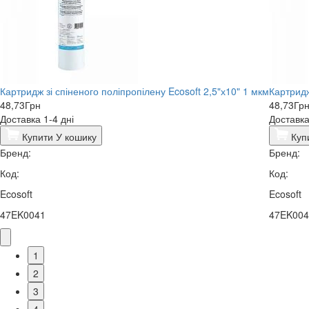
Картридж зі спіненого поліпропілену Ecosoft 2,5"х10" 1 мкм
Картридж
48,73
Грн
48,73
Гр
Доставка 1-4 дні
Доставка
Купити
У кошику
Куп
Бренд:
Бренд:
Код:
Код:
Ecosoft
Ecosoft
47EK0041
47EK004
1
2
3
4