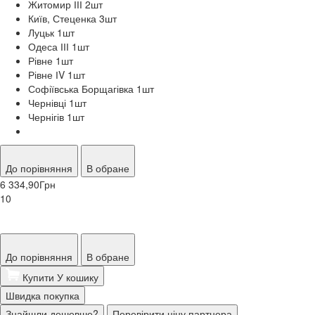
Житомир ІІІ 2
шт
Київ, Стеценка 3
шт
Луцьк 1
шт
Одеса ІІІ 1
шт
Рівне 1
шт
Рівне ІV 1
шт
Софіївська Борщагівка 1
шт
Чернівці 1
шт
Чернігів 1
шт
До порівняння
В обране
6 334,90
Грн
10
До порівняння
В обране
Купити
У кошику
Швидка покупка
Знайшли дешевше?
Перевірити ціну партнера