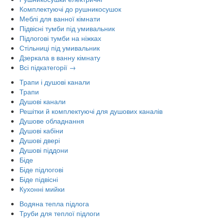
Комплектуючі до рушникосушок
Меблі для ванної кімнати
Підвісні тумби під умивальник
Підлогові тумби на ніжках
Стільниці під умивальник
Дзеркала в ванну кімнату
Всі підкатегорії →
Трапи і душові канали
Трапи
Душові канали
Решітки й комплектуючі для душових каналів
Душове обладнання
Душові кабіни
Душові двері
Душові піддони
Біде
Біде підлогові
Біде підвісні
Кухонні мийки
Водяна тепла підлога
Труби для теплої підлоги