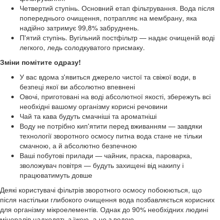
Четвертий ступінь. Основний етап фільтрування. Вода після
попереднього очищення, потрапляє на мембрану, яка
надійно затримує 99,8% забруднень.
П'ятий ступінь. Вугільний постфільтр — надає очищеній воді
легкого, ледь солодкуватого присмаку.
Зміни помітите одразу!
У вас вдома з'явиться джерело чистої та свіжої води, в
безпеці якої ви абсолютно впевнені
Овочі, приготовані на воді абсолютної якості, збережуть всі
необхідні вашому організму корисні речовини
Чай та кава будуть смачніші та ароматніші
Воду не потрібно кип'ятити перед вживанням — завдяки
технології зворотного осмосу питна вода стане не тільки
смачною, а й абсолютно безпечною
Ваші побутові прилади — чайник, праска, пароварка,
зволожувач повітря — будуть захищені від накипу і
працюватимуть довше
Деякі користувачі фільтрів зворотного осмосу побоюються, що
після настільки глибокого очищення вода позбавляється корисних
для організму мікроелементів. Однак до 90% необхідних людині
мінералів надходять з їжею, а не з водою.