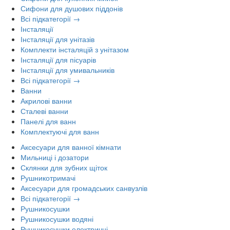
Сифони для душових піддонів
Всі підкатегорії →
Інсталяції
Інсталяції для унітазів
Комплекти інсталяцій з унітазом
Інсталяції для пісуарів
Інсталяції для умивальників
Всі підкатегорії →
Ванни
Акрилові ванни
Сталеві ванни
Панелі для ванн
Комплектуючі для ванн
Аксесуари для ванної кімнати
Мильниці і дозатори
Склянки для зубних щіток
Рушникотримачі
Аксесуари для громадських санвузлів
Всі підкатегорії →
Рушникосушки
Рушникосушки водяні
Рушникосушки електричні