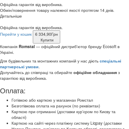
Офіційна гарантія від виробника.
Обмін/повернення товару належної якості протягом 14 днів.
Детальніше
Офіційна гарантія від виробника.
Перейти у кошик
6 334,90
Грн
Купити
Компанія
Romstal
— офіційний дистриб'ютор бренду Ecosoft в
Україні.
Для будівельних та монтажних компаній у нас діють
спеціальні
партнерські умови
.
Долучайтесь до співпраці та обирайте
офіційне обладнання
з
гарантією від виробника.
Оплата:
Готівкою або карткою у магазинах Ромстал
Безготівкова оплата на рахунок (по реквізитах)
Карткою при отриманні (доставки курʼєром по Києву та
області)
Карткою на сайті через платіжну систему Liqpay (доставки
Новою Поштою, курʼєром по Києву та області, самовивози з