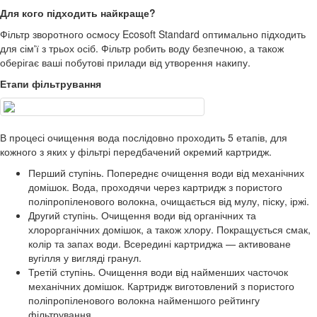
Для кого підходить найкраще?
Фільтр зворотного осмосу Ecosoft Standard оптимально підходить
для сім'ї з трьох осіб. Фільтр робить воду безпечною, а також
оберігає ваші побутові прилади від утворення накипу.
Етапи фільтрування
В процесі очищення вода послідовно проходить 5 етапів, для
кожного з яких у фільтрі передбачений окремий картридж.
Перший ступінь. Попереднє очищення води від механічних
домішок. Вода, проходячи через картридж з пористого
поліпропіленового волокна, очищається від мулу, піску, іржі.
Другий ступінь. Очищення води від органічних та
хлорорганічних домішок, а також хлору. Покращується смак,
колір та запах води. Всередині картриджа — активоване
вугілля у вигляді гранул.
Третій ступінь. Очищення води від найменших часточок
механічних домішок. Картридж виготовлений з пористого
поліпропіленового волокна найменшого рейтингу
фільтрування.