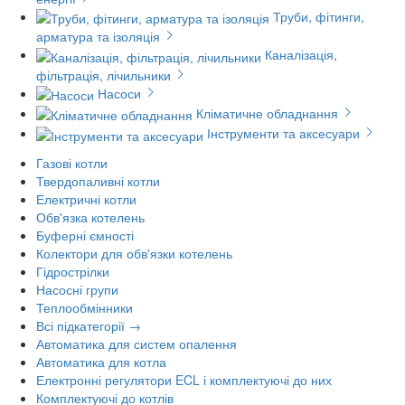
Труби, фітинги,
арматура та ізоляція
Каналізація,
фільтрація, лічильники
Насоси
Кліматичне обладнання
Інструменти та аксесуари
Газові котли
Твердопаливні котли
Електричні котли
Обв'язка котелень
Буферні ємності
Колектори для обв'язки котелень
Гідрострілки
Насосні групи
Теплообмінники
Всі підкатегорії →
Автоматика для систем опалення
Автоматика для котла
Електронні регулятори ECL і комплектуючі до них
Комплектуючі до котлів