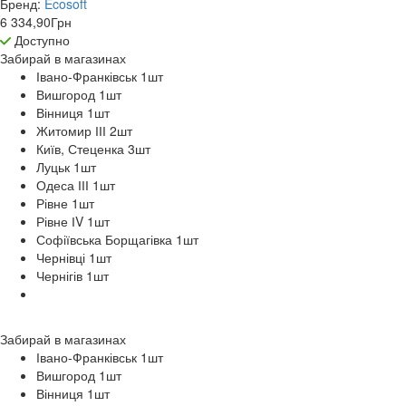
Бренд:
Ecosoft
6 334,90
Грн
Доступно
Забирай в
магазинах
Івано-Франківськ 1
шт
Вишгород 1
шт
Вінниця 1
шт
Житомир ІІІ 2
шт
Київ, Стеценка 3
шт
Луцьк 1
шт
Одеса ІІІ 1
шт
Рівне 1
шт
Рівне ІV 1
шт
Софіївська Борщагівка 1
шт
Чернівці 1
шт
Чернігів 1
шт
Забирай в
магазинах
Івано-Франківськ 1
шт
Вишгород 1
шт
Вінниця 1
шт