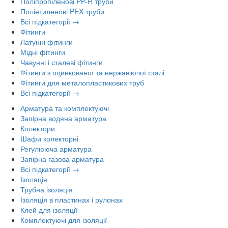
Поліпропіленові PP-R труби
Поліетиленові PEX труби
Всі підкатегорії →
Фітинги
Латунні фітинги
Мідні фітинги
Чавунні і сталеві фітинги
Фітинги з оцинкованої та нержавіючої сталі
Фітинги для металопластикових труб
Всі підкатегорії →
Арматура та комплектуючі
Запірна водяна арматура
Колектори
Шафи колекторні
Регулююча арматура
Запірна газова арматура
Всі підкатегорії →
Ізоляція
Трубна ізоляція
Ізоляція в пластинах і рулонах
Клей для ізоляції
Комплектуючі для ізоляції