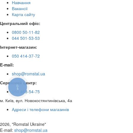
Навчання
Вакансії
Карта сайту
Центральний офіс:
0800 50-11-82
044 501-53-53
Інтернет-магазин:
050 414-37-72
E-mail:
shop@romstal.ua
Сервісний центр:
КНОПКА
ЗВ'ЯЗКУ
050 468-54-75
м. Київ, вул. Новокостянтинівська, 4а
Адреси і телефони магазинів
2026, "Romstal Ukraine"
​E-mail:
shop@romstal.ua