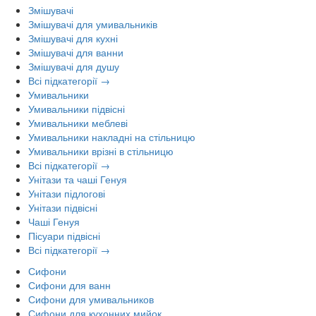
Змішувачі
Змішувачі для умивальників
Змішувачі для кухні
Змішувачі для ванни
Змішувачі для душу
Всі підкатегорії →
Умивальники
Умивальники підвісні
Умивальники меблеві
Умивальники накладні на стільницю
Умивальники врізні в стільницю
Всі підкатегорії →
Унітази та чаші Генуя
Унітази підлогові
Унітази підвісні
Чаші Генуя
Пісуари підвісні
Всі підкатегорії →
Сифони
Сифони для ванн
Сифони для умивальников
Сифони для кухонних мийок