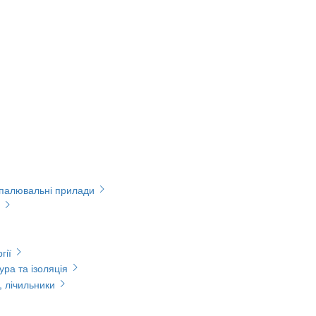
опалювальні прилади
гії
ура та ізоляція
, лічильники