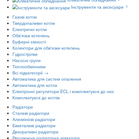
Інструменти та аксесуари
Газові котли
Твердопаливні котли
Електричні котли
Обв'язка котелень
Буферні ємності
Колектори для обв'язки котелень
Гідрострілки
Насосні групи
Теплообмінники
Всі підкатегорії →
Автоматика для систем опалення
Автоматика для котла
Електронні регулятори ECL і комплектуючі до них
Комплектуючі до котлів
Радіатори
Сталеві радіатори
Алюмінієві радіатори
Біметалеві радіатори
Декоративні радіатори
Регулююча радіаторна арматура