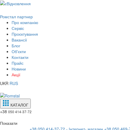
Ромстал партнер
Про компанію
Сервіс
Проєктування
Вакансії
Блог
Об'єкти
Контакти
Прайс
Новини
Акції
UKR
RUS
КАТАЛОГ
+38
050 414-37-72
Показати
+38 050 414-37-72 - Інтернет- магазин
+38 050 469-