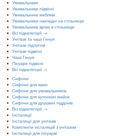
Умивальники
Умивальники підвісні
Умивальники меблеві
Умивальники накладні на стільницю
Умивальники врізні в стільницю
Всі підкатегорії →
Унітази та чаші Генуя
Унітази підлогові
Унітази підвісні
Чаші Генуя
Пісуари підвісні
Всі підкатегорії →
Сифони
Сифони для ванн
Сифони для умивальников
Сифони для кухонних мийок
Сифони для душових піддонів
Всі підкатегорії →
Інсталяції
Інсталяції для унітазів
Комплекти інсталяцій з унітазом
Інсталяції для пісуарів