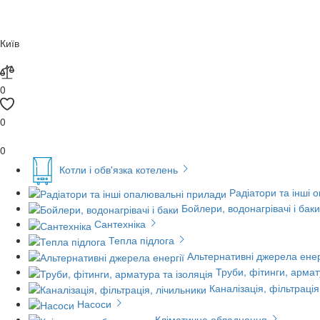
Київ
0
0
0
Котли і обв'язка котелень
Радіатори та інші 
Бойлери, водонагрівачі і баки
Сантехніка
Тепла підлога
Альтернативні джерела енер
Труби, фітинги, армат
Каналізація, фільтрація
Насоси
Кліматичне обладнання