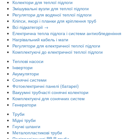
Колектори для теплої підлоги
Змішувальні вузли для теплої підлоги
Регулятори для водяної теплої підлоги
Кліпси, якорі і планки для кріплення труб
Всі підкатегорії →
Електрична тепла підлога і системи антиобледеніння
Нагрівальний кабель і мати
Регулятори для електричної теплої підлоги
Комплектуючі до електричної теплої підлоги
Теплові насоси
Інвертори
Акумулятори
Сонячні системи
Фотоелектричні панелі (батареї)
Вакуумні трубчасті сонячні колектори
Комплектуючі для сонячних систем
Генератори
Труби
Мідні труби
Гнучкі шланги
Металопластикові труби
Поліпропіленові PP-R труби