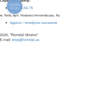
Сервісний центр:
КНОПКА
050 468-54-75
ЗВ'ЯЗКУ
м. Київ, вул. Новокостянтинівська, 4а
Адреси і телефони магазинів
2026, "Romstal Ukraine"
​E-mail:
shop@romstal.ua