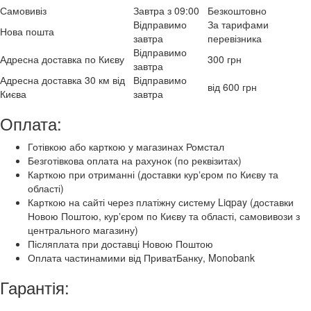
Самовивіз
Завтра з 09:00
Безкоштовно
Відправимо
За тарифами
Нова пошта
завтра
перевізника
Відправимо
Адресна доставка по Києву
300 грн
завтра
Адресна доставка 30 км від
Відправимо
від 600 грн
Києва
завтра
Оплата:
Готівкою або карткою у магазинах Ромстал
Безготівкова оплата на рахунок (по реквізитах)
Карткою при отриманні (доставки курʼєром по Києву та
області)
Карткою на сайті через платіжну систему Liqpay (доставки
Новою Поштою, курʼєром по Києву та області, самовивози з
центрального магазину)
Післяплата при доставці Новою Поштою
Оплата частинамими від ПриватБанку, Monobank
Гарантія: