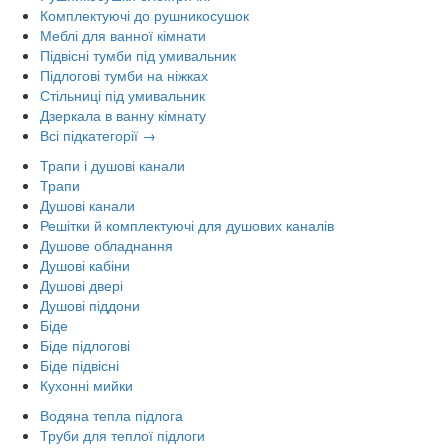
Комплектуючі до рушникосушок
Меблі для ванної кімнати
Підвісні тумби під умивальник
Підлогові тумби на ніжках
Стільниці під умивальник
Дзеркала в ванну кімнату
Всі підкатегорії →
Трапи і душові канали
Трапи
Душові канали
Решітки й комплектуючі для душових каналів
Душове обладнання
Душові кабіни
Душові двері
Душові піддони
Біде
Біде підлогові
Біде підвісні
Кухонні мийки
Водяна тепла підлога
Труби для теплої підлоги