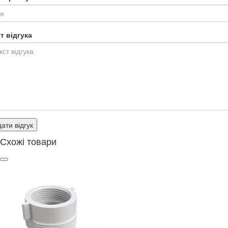
т відгука
ати відгук
Схожі товари