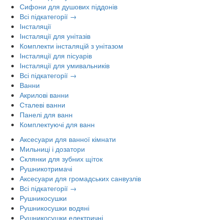
Сифони для душових піддонів
Всі підкатегорії →
Інсталяції
Інсталяції для унітазів
Комплекти інсталяцій з унітазом
Інсталяції для пісуарів
Інсталяції для умивальників
Всі підкатегорії →
Ванни
Акрилові ванни
Сталеві ванни
Панелі для ванн
Комплектуючі для ванн
Аксесуари для ванної кімнати
Мильниці і дозатори
Склянки для зубних щіток
Рушникотримачі
Аксесуари для громадських санвузлів
Всі підкатегорії →
Рушникосушки
Рушникосушки водяні
Рушникосушки електричні