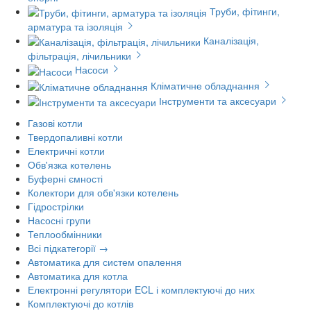
Труби, фітинги,
арматура та ізоляція
Каналізація,
фільтрація, лічильники
Насоси
Кліматичне обладнання
Інструменти та аксесуари
Газові котли
Твердопаливні котли
Електричні котли
Обв'язка котелень
Буферні ємності
Колектори для обв'язки котелень
Гідрострілки
Насосні групи
Теплообмінники
Всі підкатегорії →
Автоматика для систем опалення
Автоматика для котла
Електронні регулятори ECL і комплектуючі до них
Комплектуючі до котлів