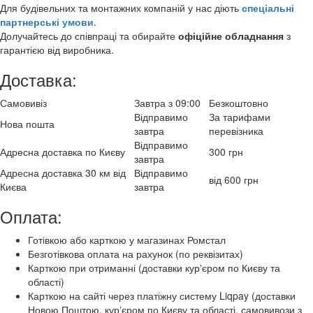
Для будівельних та монтажних компаній у нас діють
спеціальні
партнерські умови
.
Долучайтесь до співпраці та обирайте
офіційне обладнання
з
гарантією від виробника.
Доставка:
Самовивіз
Завтра з 09:00
Безкоштовно
Відправимо
За тарифами
Нова пошта
завтра
перевізника
Відправимо
Адресна доставка по Києву
300 грн
завтра
Адресна доставка 30 км від
Відправимо
від 600 грн
Києва
завтра
Оплата:
Готівкою або карткою у магазинах Ромстал
Безготівкова оплата на рахунок (по реквізитах)
Карткою при отриманні (доставки курʼєром по Києву та
області)
Карткою на сайті через платіжну систему Liqpay (доставки
Новою Поштою, курʼєром по Києву та області, самовивози з