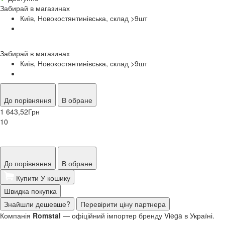
Забирай в
магазинах
Київ, Новокостянтинівська, склад >9
шт
Забирай в
магазинах
Київ, Новокостянтинівська, склад >9
шт
До порівняння
В обране
1 643,52
Грн
10
До порівняння
В обране
Купити
У кошику
Швидка покупка
Знайшли дешевше?
Перевірити ціну партнера
Компанія
Romstal
— офіційний імпортер бренду Viega
в Україні.