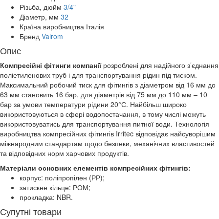
Різьба, дюйм
3/4"
Діаметр, мм
32
Країна виробництва
Італія
Бренд
Valrom
Опис
Компресійні фітинги компанії
розроблені для надійного з’єднання
поліетиленових труб і для транспортування рідин під тиском.
Максимальний робочий тиск для фітингів з діаметром від 16 мм до
63 мм становить 16 бар, для діаметрів від 75 мм до 110 мм – 10
бар за умови температури рідини 20°С. Найбільш широко
використовуються в сфері водопостачання, в тому числі можуть
використовуватись для транспортування питної води. Технологія
виробництва компресійних фітингів Irritec відповідає найсуворішим
міжнародним стандартам щодо безпеки, механічних властивостей
та відповідних норм харчових продуктів.
Матеріали основних елементів компресійних фітингів:
корпус: поліпропілен (РР);
затискне кільце: РОМ;
прокладка: NBR.
Супутні товари