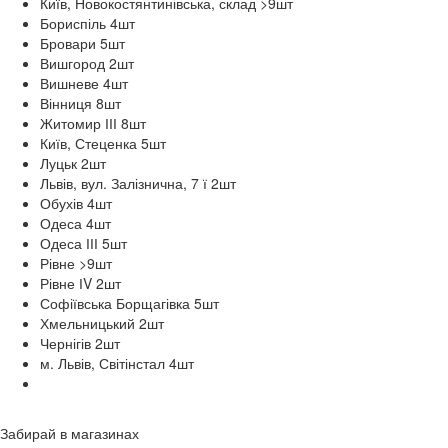
Київ, Новокостянтинівська, склад >9
шт
Бориспіль 4
шт
Бровари 5
шт
Вишгород 2
шт
Вишневе 4
шт
Вінниця 8
шт
Житомир ІІІ 8
шт
Київ, Стеценка 5
шт
Луцьк 2
шт
Львів, вул. Залізнична, 7 ї 2
шт
Обухів 4
шт
Одеса 4
шт
Одеса ІІІ 5
шт
Рівне >9
шт
Рівне ІV 2
шт
Софіївська Борщагівка 5
шт
Хмельницький 2
шт
Чернігів 2
шт
м. Львів, Світінстал 4
шт
Забирай в
магазинах