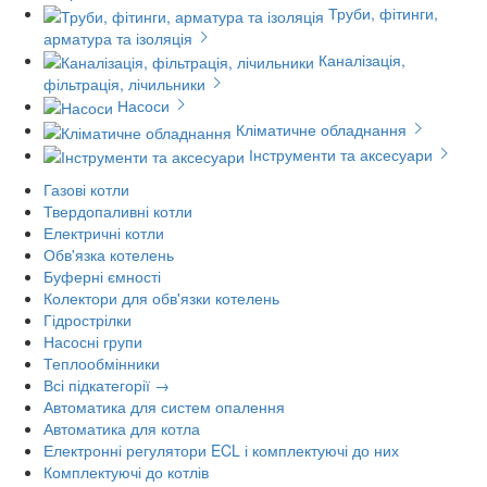
Труби, фітинги,
арматура та ізоляція
Каналізація,
фільтрація, лічильники
Насоси
Кліматичне обладнання
Інструменти та аксесуари
Газові котли
Твердопаливні котли
Електричні котли
Обв'язка котелень
Буферні ємності
Колектори для обв'язки котелень
Гідрострілки
Насосні групи
Теплообмінники
Всі підкатегорії →
Автоматика для систем опалення
Автоматика для котла
Електронні регулятори ECL і комплектуючі до них
Комплектуючі до котлів