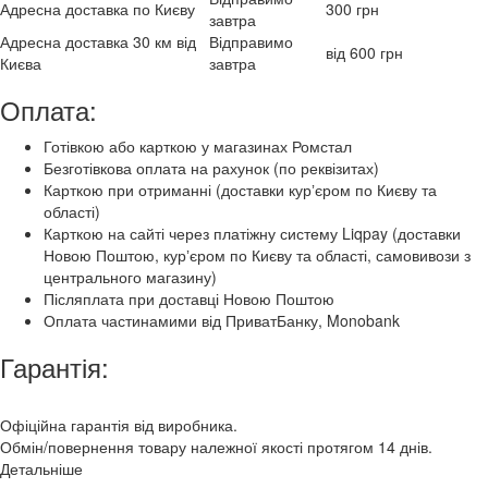
Адресна доставка по Києву
300 грн
завтра
Адресна доставка 30 км від
Відправимо
від 600 грн
Києва
завтра
Оплата:
Готівкою або карткою у магазинах Ромстал
Безготівкова оплата на рахунок (по реквізитах)
Карткою при отриманні (доставки курʼєром по Києву та
області)
Карткою на сайті через платіжну систему Liqpay (доставки
Новою Поштою, курʼєром по Києву та області, самовивози з
центрального магазину)
Післяплата при доставці Новою Поштою
Оплата частинамими від ПриватБанку, Monobank
Гарантія:
Офіційна гарантія від виробника.
Обмін/повернення товару належної якості протягом 14 днів.
Детальніше