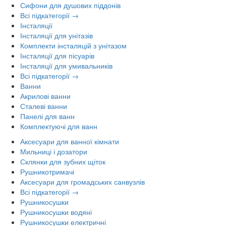
Сифони для душових піддонів
Всі підкатегорії →
Інсталяції
Інсталяції для унітазів
Комплекти інсталяцій з унітазом
Інсталяції для пісуарів
Інсталяції для умивальників
Всі підкатегорії →
Ванни
Акрилові ванни
Сталеві ванни
Панелі для ванн
Комплектуючі для ванн
Аксесуари для ванної кімнати
Мильниці і дозатори
Склянки для зубних щіток
Рушникотримачі
Аксесуари для громадських санвузлів
Всі підкатегорії →
Рушникосушки
Рушникосушки водяні
Рушникосушки електричні