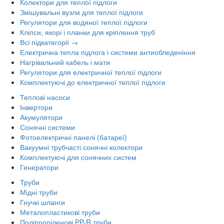
Колектори для теплої підлоги
Змішувальні вузли для теплої підлоги
Регулятори для водяної теплої підлоги
Кліпси, якорі і планки для кріплення труб
Всі підкатегорії →
Електрична тепла підлога і системи антиобледеніння
Нагрівальний кабель і мати
Регулятори для електричної теплої підлоги
Комплектуючі до електричної теплої підлоги
Теплові насоси
Інвертори
Акумулятори
Сонячні системи
Фотоелектричні панелі (батареї)
Вакуумні трубчасті сонячні колектори
Комплектуючі для сонячних систем
Генератори
Труби
Мідні труби
Гнучкі шланги
Металопластикові труби
Поліпропіленові PP-R труби