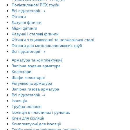
Поліетиленові PEX труби
Всі підкатегорії →
Фітинги
Латунні фітинги
Мідні фітинги
Чавунні і сталеві фітинги
Фітинги з оцинкованої та нержавіючої сталі
Фітинги для металопластикових труб
Всі підкатегорії →
Арматура та комплектуючі
Запірна водяна арматура
Колектори
Шафи колекторні
Регулююча арматура
Запірна газова арматура
Всі підкатегорії →
Ізоляція
Трубна ізоляція
Ізоляція в пластинах і рулонах
Клей для ізоляції
Комплектуючі для ізоляції
Труба захисна гофрована (пешель)