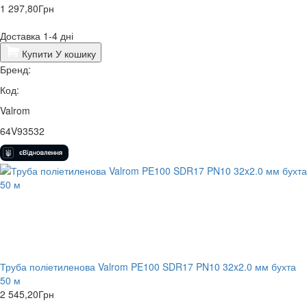
1 297,80
Грн
Доставка 1-4 дні
Купити
У кошику
Бренд:
Код:
Valrom
64V93532
Труба поліетиленова Valrom PE100 SDR17 PN10 32x2.0 мм бухта
50 м
2 545,20
Грн