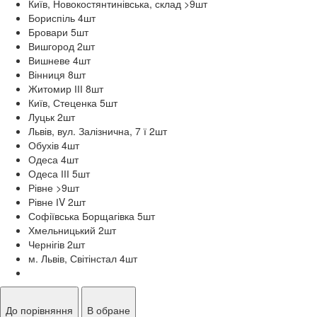
Київ, Новокостянтинівська, склад >9
шт
Бориспіль 4
шт
Бровари 5
шт
Вишгород 2
шт
Вишневе 4
шт
Вінниця 8
шт
Житомир ІІІ 8
шт
Київ, Стеценка 5
шт
Луцьк 2
шт
Львів, вул. Залізнична, 7 ї 2
шт
Обухів 4
шт
Одеса 4
шт
Одеса ІІІ 5
шт
Рівне >9
шт
Рівне ІV 2
шт
Софіївська Борщагівка 5
шт
Хмельницький 2
шт
Чернігів 2
шт
м. Львів, Світінстал 4
шт
До порівняння
В обране