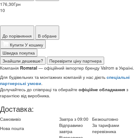
176,30
Грн
10
До порівняння
В обране
Купити
У кошику
Швидка покупка
Знайшли дешевше?
Перевірити ціну партнера
Компанія
Romstal
— офіційний імпортер бренду Valrom в Україні.
Для будівельних та монтажних компаній у нас діють
спеціальні
партнерські умови
.
Долучайтесь до співпраці та обирайте
офіційне обладнання
з
гарантією від виробника.
Доставка:
Самовивіз
Завтра з 09:00
Безкоштовно
Відправимо
За тарифами
Нова пошта
завтра
перевізника
Відправимо