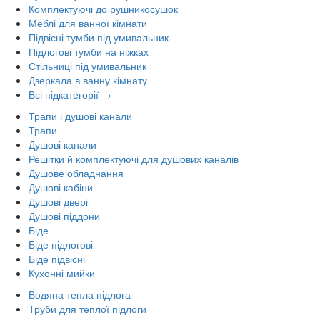
Комплектуючі до рушникосушок
Меблі для ванної кімнати
Підвісні тумби під умивальник
Підлогові тумби на ніжках
Стільниці під умивальник
Дзеркала в ванну кімнату
Всі підкатегорії →
Трапи і душові канали
Трапи
Душові канали
Решітки й комплектуючі для душових каналів
Душове обладнання
Душові кабіни
Душові двері
Душові піддони
Біде
Біде підлогові
Біде підвісні
Кухонні мийки
Водяна тепла підлога
Труби для теплої підлоги