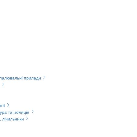
опалювальні прилади
гії
ура та ізоляція
, лічильники