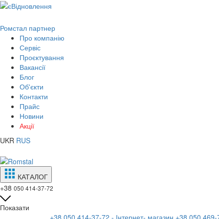
Ромстал партнер
Про компанію
Сервіс
Проєктування
Вакансії
Блог
Об'єкти
Контакти
Прайс
Новини
Акції
UKR
RUS
КАТАЛОГ
+38
050 414-37-72
Показати
+38 050 414-37-72 - Інтернет- магазин
+38 050 469-