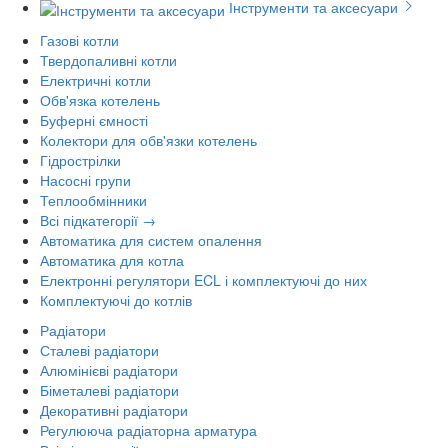
Інструменти та аксесуари
Газові котли
Твердопаливні котли
Електричні котли
Обв'язка котелень
Буферні ємності
Колектори для обв'язки котелень
Гідрострілки
Насосні групи
Теплообмінники
Всі підкатегорії →
Автоматика для систем опалення
Автоматика для котла
Електронні регулятори ECL і комплектуючі до них
Комплектуючі до котлів
Радіатори
Сталеві радіатори
Алюмінієві радіатори
Біметалеві радіатори
Декоративні радіатори
Регулююча радіаторна арматура