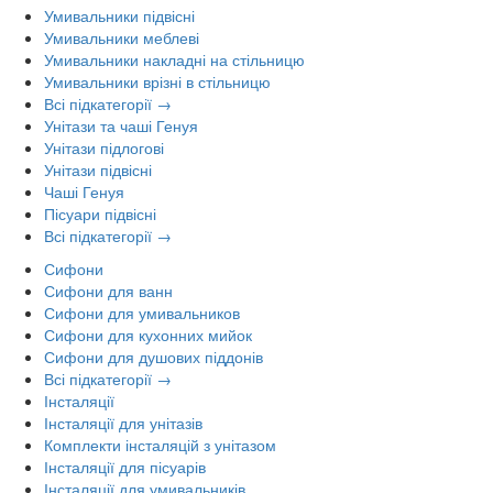
Умивальники підвісні
Умивальники меблеві
Умивальники накладні на стільницю
Умивальники врізні в стільницю
Всі підкатегорії →
Унітази та чаші Генуя
Унітази підлогові
Унітази підвісні
Чаші Генуя
Пісуари підвісні
Всі підкатегорії →
Сифони
Сифони для ванн
Сифони для умивальников
Сифони для кухонних мийок
Сифони для душових піддонів
Всі підкатегорії →
Інсталяції
Інсталяції для унітазів
Комплекти інсталяцій з унітазом
Інсталяції для пісуарів
Інсталяції для умивальників