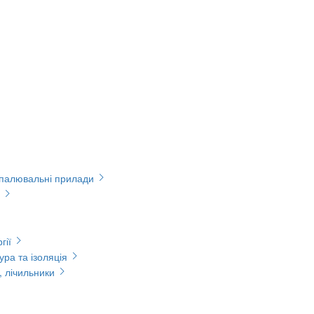
опалювальні прилади
гії
ура та ізоляція
, лічильники