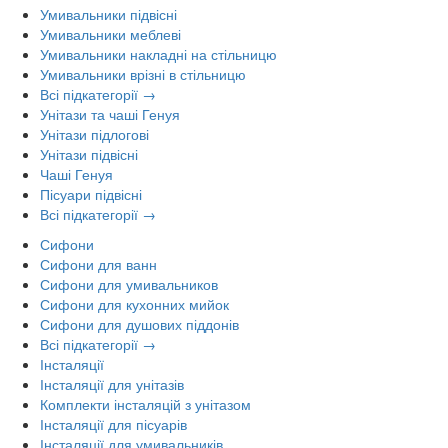
Умивальники підвісні
Умивальники меблеві
Умивальники накладні на стільницю
Умивальники врізні в стільницю
Всі підкатегорії →
Унітази та чаші Генуя
Унітази підлогові
Унітази підвісні
Чаші Генуя
Пісуари підвісні
Всі підкатегорії →
Сифони
Сифони для ванн
Сифони для умивальников
Сифони для кухонних мийок
Сифони для душових піддонів
Всі підкатегорії →
Інсталяції
Інсталяції для унітазів
Комплекти інсталяцій з унітазом
Інсталяції для пісуарів
Інсталяції для умивальників