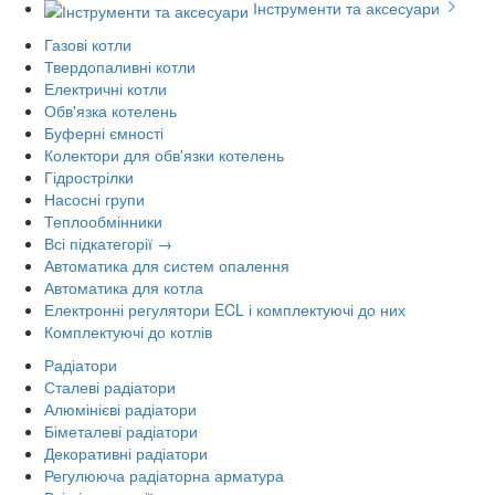
Інструменти та аксесуари
Газові котли
Твердопаливні котли
Електричні котли
Обв'язка котелень
Буферні ємності
Колектори для обв'язки котелень
Гідрострілки
Насосні групи
Теплообмінники
Всі підкатегорії →
Автоматика для систем опалення
Автоматика для котла
Електронні регулятори ECL і комплектуючі до них
Комплектуючі до котлів
Радіатори
Сталеві радіатори
Алюмінієві радіатори
Біметалеві радіатори
Декоративні радіатори
Регулююча радіаторна арматура