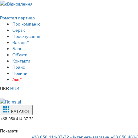
Ромстал партнер
Про компанію
Сервіс
Проєктування
Вакансії
Блог
Об'єкти
Контакти
Прайс
Новини
Акції
UKR
RUS
КАТАЛОГ
+38
050 414-37-72
Показати
+38 050 414-37-72 - Інтернет- магазин
+38 050 469-