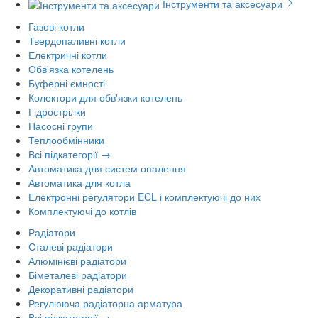
Інструменти та аксесуари
Газові котли
Твердопаливні котли
Електричні котли
Обв'язка котелень
Буферні ємності
Колектори для обв'язки котелень
Гідрострілки
Насосні групи
Теплообмінники
Всі підкатегорії →
Автоматика для систем опалення
Автоматика для котла
Електронні регулятори ECL і комплектуючі до них
Комплектуючі до котлів
Радіатори
Сталеві радіатори
Алюмінієві радіатори
Біметалеві радіатори
Декоративні радіатори
Регулююча радіаторна арматура
Всі підкатегорії →