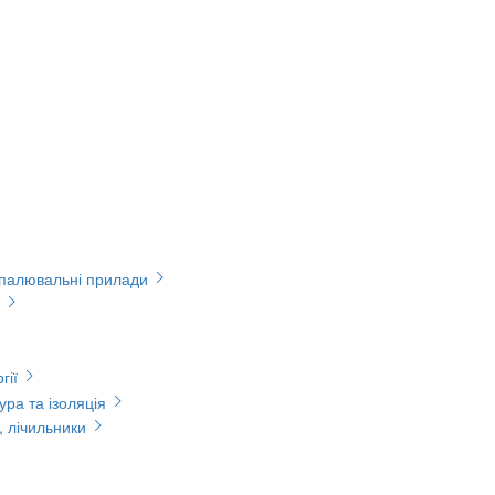
опалювальні прилади
гії
ура та ізоляція
, лічильники