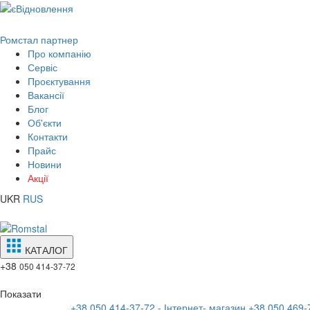
Ромстал партнер
Про компанію
Сервіс
Проєктування
Вакансії
Блог
Об'єкти
Контакти
Прайс
Новини
Акції
UKR
RUS
КАТАЛОГ
+38
050 414-37-72
Показати
+38 050 414-37-72 - Інтернет- магазин
+38 050 469-