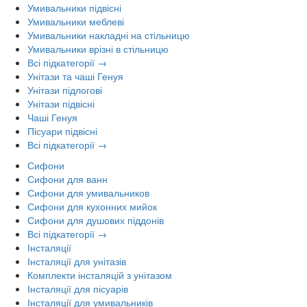
Умивальники підвісні
Умивальники меблеві
Умивальники накладні на стільницю
Умивальники врізні в стільницю
Всі підкатегорії →
Унітази та чаші Генуя
Унітази підлогові
Унітази підвісні
Чаші Генуя
Пісуари підвісні
Всі підкатегорії →
Сифони
Сифони для ванн
Сифони для умивальников
Сифони для кухонних мийок
Сифони для душових піддонів
Всі підкатегорії →
Інсталяції
Інсталяції для унітазів
Комплекти інсталяцій з унітазом
Інсталяції для пісуарів
Інсталяції для умивальників