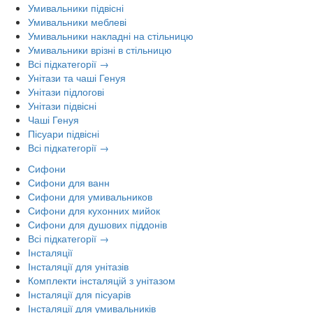
Умивальники підвісні
Умивальники меблеві
Умивальники накладні на стільницю
Умивальники врізні в стільницю
Всі підкатегорії →
Унітази та чаші Генуя
Унітази підлогові
Унітази підвісні
Чаші Генуя
Пісуари підвісні
Всі підкатегорії →
Сифони
Сифони для ванн
Сифони для умивальников
Сифони для кухонних мийок
Сифони для душових піддонів
Всі підкатегорії →
Інсталяції
Інсталяції для унітазів
Комплекти інсталяцій з унітазом
Інсталяції для пісуарів
Інсталяції для умивальників