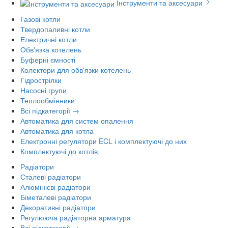
Інструменти та аксесуари
Газові котли
Твердопаливні котли
Електричні котли
Обв'язка котелень
Буферні ємності
Колектори для обв'язки котелень
Гідрострілки
Насосні групи
Теплообмінники
Всі підкатегорії →
Автоматика для систем опалення
Автоматика для котла
Електронні регулятори ECL і комплектуючі до них
Комплектуючі до котлів
Радіатори
Сталеві радіатори
Алюмінієві радіатори
Біметалеві радіатори
Декоративні радіатори
Регулююча радіаторна арматура
Всі підкатегорії →