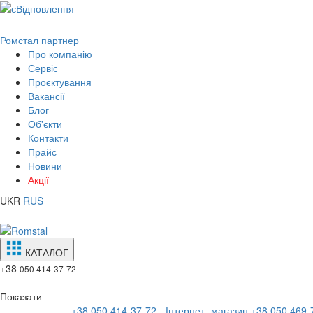
Ромстал партнер
Про компанію
Сервіс
Проєктування
Вакансії
Блог
Об'єкти
Контакти
Прайс
Новини
Акції
UKR
RUS
КАТАЛОГ
+38
050 414-37-72
Показати
+38 050 414-37-72 - Інтернет- магазин
+38 050 469-