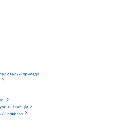
опалювальні прилади
гії
ура та ізоляція
, лічильники