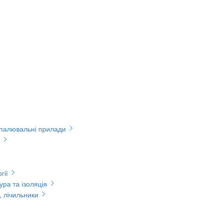
опалювальні прилади
гії
ура та ізоляція
, лічильники