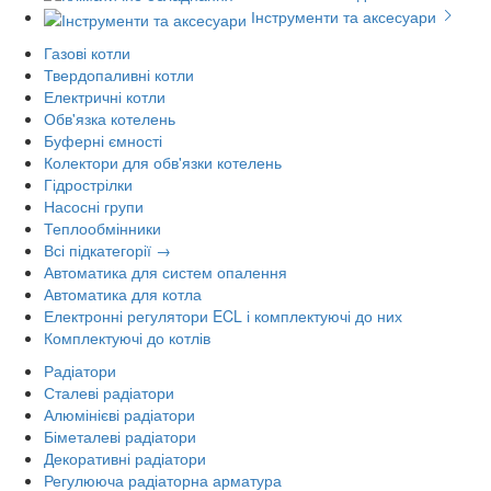
Інструменти та аксесуари
Газові котли
Твердопаливні котли
Електричні котли
Обв'язка котелень
Буферні ємності
Колектори для обв'язки котелень
Гідрострілки
Насосні групи
Теплообмінники
Всі підкатегорії →
Автоматика для систем опалення
Автоматика для котла
Електронні регулятори ECL і комплектуючі до них
Комплектуючі до котлів
Радіатори
Сталеві радіатори
Алюмінієві радіатори
Біметалеві радіатори
Декоративні радіатори
Регулююча радіаторна арматура