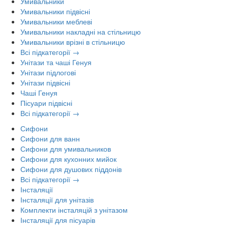
Умивальники
Умивальники підвісні
Умивальники меблеві
Умивальники накладні на стільницю
Умивальники врізні в стільницю
Всі підкатегорії →
Унітази та чаші Генуя
Унітази підлогові
Унітази підвісні
Чаші Генуя
Пісуари підвісні
Всі підкатегорії →
Сифони
Сифони для ванн
Сифони для умивальников
Сифони для кухонних мийок
Сифони для душових піддонів
Всі підкатегорії →
Інсталяції
Інсталяції для унітазів
Комплекти інсталяцій з унітазом
Інсталяції для пісуарів