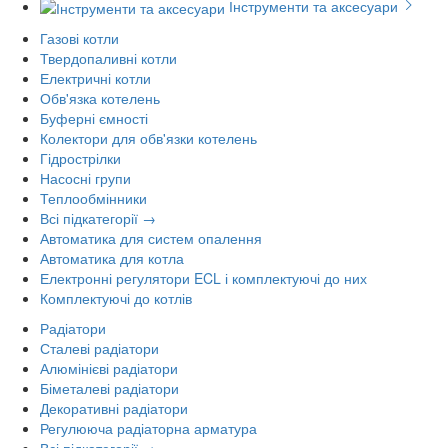
Інструменти та аксесуари
Газові котли
Твердопаливні котли
Електричні котли
Обв'язка котелень
Буферні ємності
Колектори для обв'язки котелень
Гідрострілки
Насосні групи
Теплообмінники
Всі підкатегорії →
Автоматика для систем опалення
Автоматика для котла
Електронні регулятори ECL і комплектуючі до них
Комплектуючі до котлів
Радіатори
Сталеві радіатори
Алюмінієві радіатори
Біметалеві радіатори
Декоративні радіатори
Регулююча радіаторна арматура