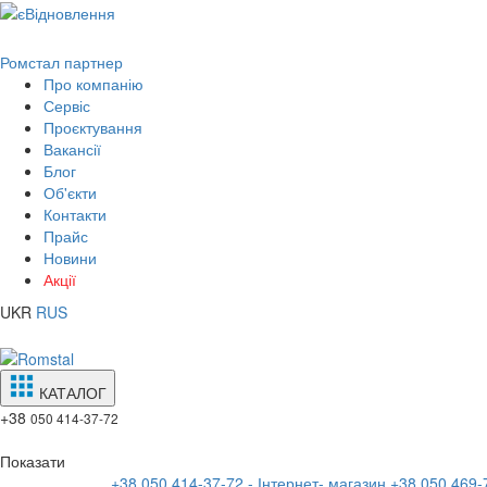
Ромстал партнер
Про компанію
Сервіс
Проєктування
Вакансії
Блог
Об'єкти
Контакти
Прайс
Новини
Акції
UKR
RUS
КАТАЛОГ
+38
050 414-37-72
Показати
+38 050 414-37-72 - Інтернет- магазин
+38 050 469-