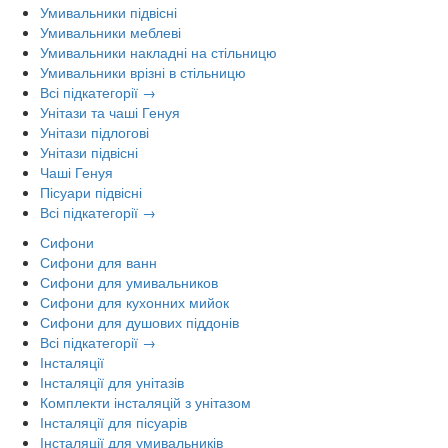
Умивальники підвісні
Умивальники меблеві
Умивальники накладні на стільницю
Умивальники врізні в стільницю
Всі підкатегорії →
Унітази та чаші Генуя
Унітази підлогові
Унітази підвісні
Чаші Генуя
Пісуари підвісні
Всі підкатегорії →
Сифони
Сифони для ванн
Сифони для умивальников
Сифони для кухонних мийок
Сифони для душових піддонів
Всі підкатегорії →
Інсталяції
Інсталяції для унітазів
Комплекти інсталяцій з унітазом
Інсталяції для пісуарів
Інсталяції для умивальників