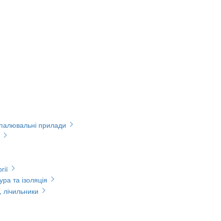
опалювальні прилади
гії
ура та ізоляція
, лічильники