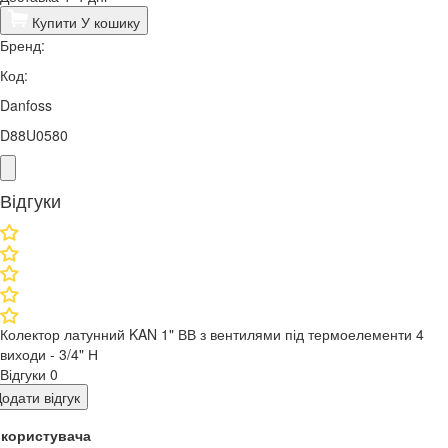
Купити
У кошику
Бренд:
Код:
Danfoss
D88U0580
Відгуки
Колектор латунний KAN 1" ВВ з вентилями під термоелементи 4
виходи - 3/4" Н
Відгуки
0
одати відгук
я користувача