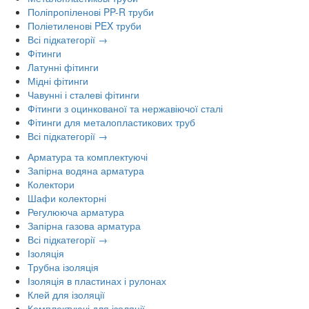
Поліпропіленові PP-R труби
Поліетиленові PEX труби
Всі підкатегорії →
Фітинги
Латунні фітинги
Мідні фітинги
Чавунні і сталеві фітинги
Фітинги з оцинкованої та нержавіючої сталі
Фітинги для металопластикових труб
Всі підкатегорії →
Арматура та комплектуючі
Запірна водяна арматура
Колектори
Шафи колекторні
Регулююча арматура
Запірна газова арматура
Всі підкатегорії →
Ізоляція
Трубна ізоляція
Ізоляція в пластинах і рулонах
Клей для ізоляції
Комплектуючі для ізоляції