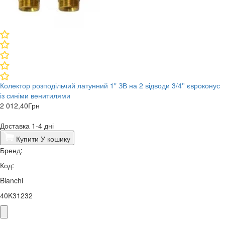
Колектор розподільчий латунний 1" ЗВ на 2 відводи 3/4'' євроконус
із синіми венитилями
2 012,40
Грн
Доставка 1-4 дні
Купити
У кошику
Бренд:
Код:
Bianchi
40K31232