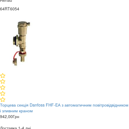
64RT6054
Торцева секція Danfoss FHF-EА з автоматичним повітровідвідником
і зливним краном
942,00
Грн
Доставка 1-4 дні