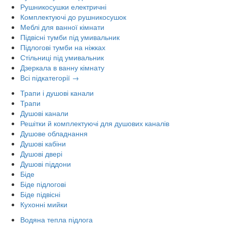
Рушникосушки електричні
Комплектуючі до рушникосушок
Меблі для ванної кімнати
Підвісні тумби під умивальник
Підлогові тумби на ніжках
Стільниці під умивальник
Дзеркала в ванну кімнату
Всі підкатегорії →
Трапи і душові канали
Трапи
Душові канали
Решітки й комплектуючі для душових каналів
Душове обладнання
Душові кабіни
Душові двері
Душові піддони
Біде
Біде підлогові
Біде підвісні
Кухонні мийки
Водяна тепла підлога