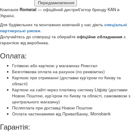
Передзамовлення
Компанія
Romstal
— офіційний дистриб'ютор бренду KAN в
Україні.
Для будівельних та монтажних компаній у нас діють
спеціальні
партнерські умови
.
Долучайтесь до співпраці та обирайте
офіційне обладнання
з
гарантією від виробника.
Оплата:
Готівкою або карткою у магазинах Ромстал
Безготівкова оплата на рахунок (по реквізитах)
Карткою при отриманні (доставки курʼєром по Києву та
області)
Карткою на сайті через платіжну систему Liqpay (доставки
Новою Поштою, курʼєром по Києву та області, самовивози з
центрального магазину)
Післяплата при доставці Новою Поштою
Оплата частинамими від ПриватБанку, Monobank
Гарантія: