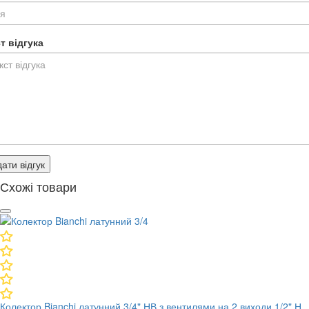
т відгука
ати відгук
Схожі товари
Колектор Bianchi латунний 3/4" НВ з вентилями на 2 виходи 1/2" Н