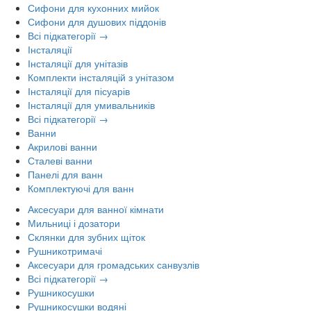
Сифони для кухонних мийок
Сифони для душових піддонів
Всі підкатегорії →
Інсталяції
Інсталяції для унітазів
Комплекти інсталяцій з унітазом
Інсталяції для пісуарів
Інсталяції для умивальників
Всі підкатегорії →
Ванни
Акрилові ванни
Сталеві ванни
Панелі для ванн
Комплектуючі для ванн
Аксесуари для ванної кімнати
Мильниці і дозатори
Склянки для зубних щіток
Рушникотримачі
Аксесуари для громадських санвузлів
Всі підкатегорії →
Рушникосушки
Рушникосушки водяні