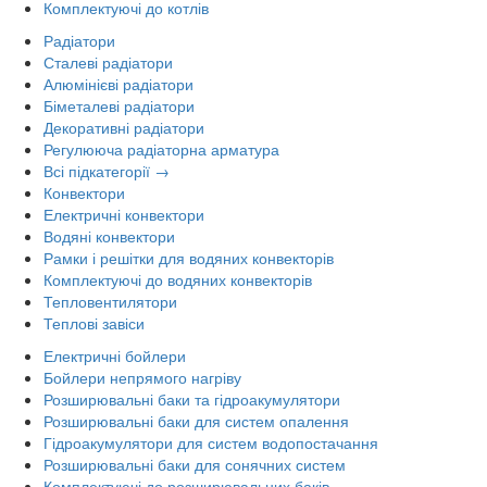
Комплектуючі до котлів
Радіатори
Сталеві радіатори
Алюмінієві радіатори
Біметалеві радіатори
Декоративні радіатори
Регулююча радіаторна арматура
Всі підкатегорії →
Конвектори
Електричні конвектори
Водяні конвектори
Рамки і решітки для водяних конвекторів
Комплектуючі до водяних конвекторів
Тепловентилятори
Теплові завіси
Електричні бойлери
Бойлери непрямого нагріву
Розширювальні баки та гідроакумулятори
Розширювальні баки для систем опалення
Гідроакумулятори для систем водопостачання
Розширювальні баки для сонячних систем
Комплектуючі до розширювальних баків