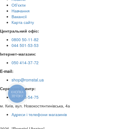
Об'єкти
Навчання
Вакансії
Карта сайту
Центральний офіс:
0800 50-11-82
044 501-53-53
Інтернет-магазин:
050 414-37-72
E-mail:
shop@romstal.ua
Сервісний центр:
КНОПКА
ЗВ'ЯЗКУ
050 468-54-75
м. Київ, вул. Новокостянтинівська, 4а
Адреси і телефони магазинів
2026, "Romstal Ukraine"