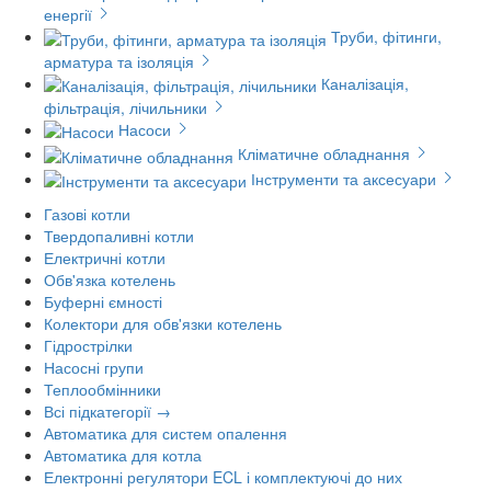
енергії
Труби, фітинги,
арматура та ізоляція
Каналізація,
фільтрація, лічильники
Насоси
Кліматичне обладнання
Інструменти та аксесуари
Газові котли
Твердопаливні котли
Електричні котли
Обв'язка котелень
Буферні ємності
Колектори для обв'язки котелень
Гідрострілки
Насосні групи
Теплообмінники
Всі підкатегорії →
Автоматика для систем опалення
Автоматика для котла
Електронні регулятори ECL і комплектуючі до них