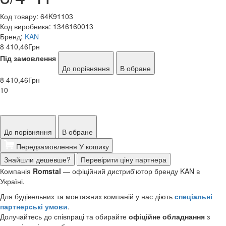
Код товару:
64K91103
Код виробника:
1346160013
Бренд:
KAN
8 410,46
Грн
Під замовлення
До порівняння
В обране
8 410,46
Грн
10
До порівняння
В обране
Передзамовлення
У кошику
Знайшли дешевше?
Перевірити ціну партнера
Компанія
Romstal
— офіційний дистриб'ютор бренду KAN в
Україні.
Для будівельних та монтажних компаній у нас діють
спеціальні
партнерські умови
.
Долучайтесь до співпраці та обирайте
офіційне обладнання
з