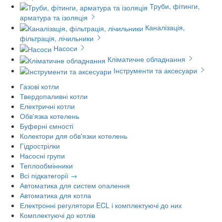
Труби, фітинги,
арматура та ізоляція
Каналізація,
фільтрація, лічильники
Насоси
Кліматичне обладнання
Інструменти та аксесуари
Газові котли
Твердопаливні котли
Електричні котли
Обв'язка котелень
Буферні ємності
Колектори для обв'язки котелень
Гідрострілки
Насосні групи
Теплообмінники
Всі підкатегорії →
Автоматика для систем опалення
Автоматика для котла
Електронні регулятори ECL і комплектуючі до них
Комплектуючі до котлів