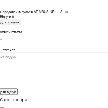
Передавач імпульсів AT-MBUS-NE-02 Smart
Відгуки
0
одати відгук
я користувача
т відгука
ати відгук
Схожі товари