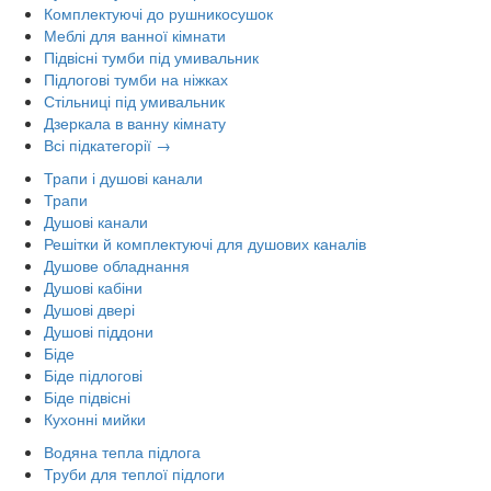
Комплектуючі до рушникосушок
Меблі для ванної кімнати
Підвісні тумби під умивальник
Підлогові тумби на ніжках
Стільниці під умивальник
Дзеркала в ванну кімнату
Всі підкатегорії →
Трапи і душові канали
Трапи
Душові канали
Решітки й комплектуючі для душових каналів
Душове обладнання
Душові кабіни
Душові двері
Душові піддони
Біде
Біде підлогові
Біде підвісні
Кухонні мийки
Водяна тепла підлога
Труби для теплої підлоги