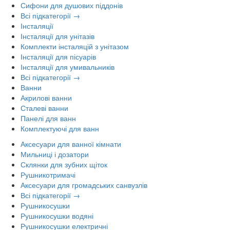
Сифони для душових піддонів
Всі підкатегорії →
Інсталяції
Інсталяції для унітазів
Комплекти інсталяцій з унітазом
Інсталяції для пісуарів
Інсталяції для умивальників
Всі підкатегорії →
Ванни
Акрилові ванни
Сталеві ванни
Панелі для ванн
Комплектуючі для ванн
Аксесуари для ванної кімнати
Мильниці і дозатори
Склянки для зубних щіток
Рушникотримачі
Аксесуари для громадських санвузлів
Всі підкатегорії →
Рушникосушки
Рушникосушки водяні
Рушникосушки електричні