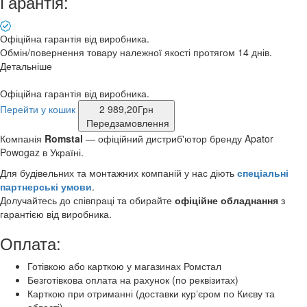
Гарантія:
Офіційна гарантія від виробника.
Обмін/повернення товару належної якості протягом 14 днів.
Детальніше
Офіційна гарантія від виробника.
Перейти у кошик
2 989,20
Грн
Передзамовлення
Компанія
Romstal
— офіційний дистриб'ютор бренду Apator
Powogaz в Україні.
Для будівельних та монтажних компаній у нас діють
спеціальні
партнерські умови
.
Долучайтесь до співпраці та обирайте
офіційне обладнання
з
гарантією від виробника.
Оплата:
Готівкою або карткою у магазинах Ромстал
Безготівкова оплата на рахунок (по реквізитах)
Карткою при отриманні (доставки курʼєром по Києву та