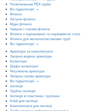
Поліетиленові PEX труби
Всі підкатегорії →
Фітинги
Латунні фітинги
Мідні фітинги
Чавунні і сталеві фітинги
Фітинги з оцинкованої та нержавіючої сталі
Фітинги для металопластикових труб
Всі підкатегорії →
Арматура та комплектуючі
Запірна водяна арматура
Колектори
Шафи колекторні
Регулююча арматура
Запірна газова арматура
Всі підкатегорії →
Ізоляція
Трубна ізоляція
Ізоляція в пластинах і рулонах
Клей для ізоляції
Комплектуючі для ізоляції
Труба захисна гофрована (пешель)