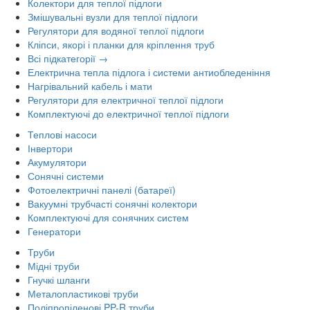
Колектори для теплої підлоги
Змішувальні вузли для теплої підлоги
Регулятори для водяної теплої підлоги
Кліпси, якорі і планки для кріплення труб
Всі підкатегорії →
Електрична тепла підлога і системи антиобледеніння
Нагрівальний кабель і мати
Регулятори для електричної теплої підлоги
Комплектуючі до електричної теплої підлоги
Теплові насоси
Інвертори
Акумулятори
Сонячні системи
Фотоелектричні панелі (батареї)
Вакуумні трубчасті сонячні колектори
Комплектуючі для сонячних систем
Генератори
Труби
Мідні труби
Гнучкі шланги
Металопластикові труби
Поліпропіленові PP-R труби