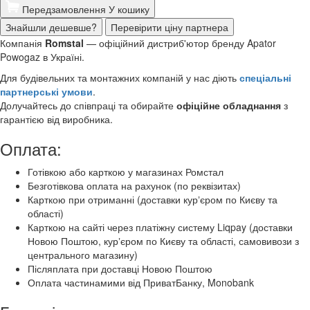
Передзамовлення
У кошику
Знайшли дешевше?
Перевірити ціну партнера
Компанія
Romstal
— офіційний дистриб'ютор бренду Apator
Powogaz в Україні.
Для будівельних та монтажних компаній у нас діють
спеціальні
партнерські умови
.
Долучайтесь до співпраці та обирайте
офіційне обладнання
з
гарантією від виробника.
Оплата:
Готівкою або карткою у магазинах Ромстал
Безготівкова оплата на рахунок (по реквізитах)
Карткою при отриманні (доставки курʼєром по Києву та
області)
Карткою на сайті через платіжну систему Liqpay (доставки
Новою Поштою, курʼєром по Києву та області, самовивози з
центрального магазину)
Післяплата при доставці Новою Поштою
Оплата частинамими від ПриватБанку, Monobank