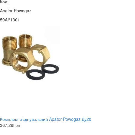
Код:
Apator Powogaz
59AP1301
Комплект з'єднувальний Apator Powogaz Ду20
367,29
Грн