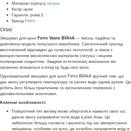
Матеріал корпусу
латунь
Колір
хром
Гарантія, років
2
Бренд
Ferro
Опис
Змішувач для кухні
Ferro
Vasto
BVA4A
― якісна, надійна та
довговічна модель польського виробника. Сантехнічний прилад
виготовлений відповідно до сучасних технологій, а також з
використанням високоякісних матеріалів (латунь) і міцним
полімерним покриттям. Завдяки естетичному виконанню він
органічно впишеться в інтер'єр будь-якої кухні.
Одноважільний змішувач для кухні Ferro BVA4A зручний тим, що
дає змогу регулювати температуру та натиск води одним рухом. Це
робить його більш практичним та ергономічним порівняно з
двохвентильними аналогами.
Ключові особливості:
Поворотний тип виливу може обертатися навколо своєї осі,
даючи змогу направляти потік води в різні боки. Це
забезпечує більшу гнучкість і зручність під час використання
змішувача, особливо на кухні, де потрібно направляти воду в