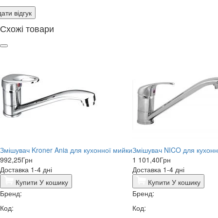
ати відгук
Схожі товари
Змішувач Kroner Ania для кухонної мийки
Змішувач NICO для кухонн
992,25
Грн
1 101,40
Грн
Доставка 1-4 дні
Доставка 1-4 дні
Купити
У кошику
Купити
У кошику
Бренд:
Бренд:
Код:
Код: