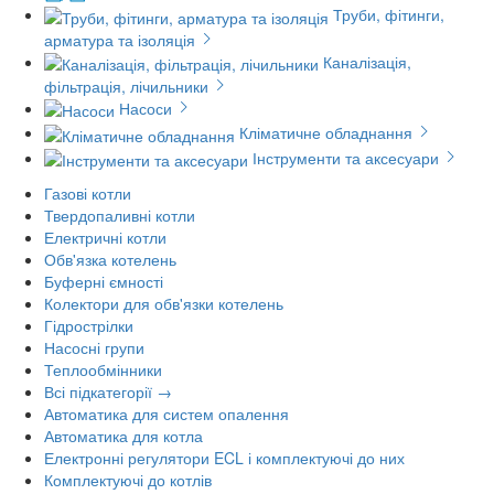
Труби, фітинги,
арматура та ізоляція
Каналізація,
фільтрація, лічильники
Насоси
Кліматичне обладнання
Інструменти та аксесуари
Газові котли
Твердопаливні котли
Електричні котли
Обв'язка котелень
Буферні ємності
Колектори для обв'язки котелень
Гідрострілки
Насосні групи
Теплообмінники
Всі підкатегорії →
Автоматика для систем опалення
Автоматика для котла
Електронні регулятори ECL і комплектуючі до них
Комплектуючі до котлів