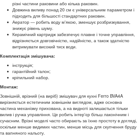
різні частини раковини або кілька раковин.
Довжина виливу понад 20 см є універсальним параметром і
підходить для більшості стандартних раковин.
Аератор ― робить воду м'якою, зменшує розбризкування,
знижує рівень шуму.
Керамічний картридж забезпечує плавне і точне управління,
відрізняється довговічністю, надійністю, а також здатністю
витримувати високий тиск води.
Комплектація змішувача:
інструкція;
гарантійний талон;
кріпильний набор.
Монтаж:
Зовнішній, врізний (на виріб) змішувач для кухні Ferro BVA4A
вирізняється естетичним зовнішнім виглядом, адже основна
частина механізму прихована, а на видноті залишається тільки
вилив і ручка управління. Це робить інтер'єр більш лаконічним і
сучасним. Врізні моделі часто обирають за їхню простоту в догляді,
оскільки менше видимих частин, менше місць для скупчення бруду
та вапняного нальоту.