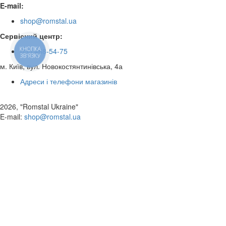
E-mail:
shop@romstal.ua
Сервісний центр:
КНОПКА
050 468-54-75
ЗВ'ЯЗКУ
м. Київ, вул. Новокостянтинівська, 4а
Адреси і телефони магазинів
2026, "Romstal Ukraine"
​E-mail:
shop@romstal.ua