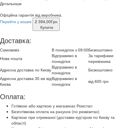
Детальніше
Офіційна гарантія від виробника.
Перейти у кошик
2 394,00
Грн
Купити
Доставка:
Самовивіз
В понеділок з 09:00
Безкоштовно
Відправимо в
За тарифами
Нова пошта
понеділок
перевізника
Відправимо в
Адресна доставка по Києву
Безкоштовно
понеділок
Адресна доставка 30 км від
Відправимо в
від 600 грн
Києва
понеділок
Оплата:
Готівкою або карткою у магазинах Ромстал
Безготівкова оплата на рахунок (по реквізитах)
Карткою при отриманні (доставки курʼєром по Києву та
області)