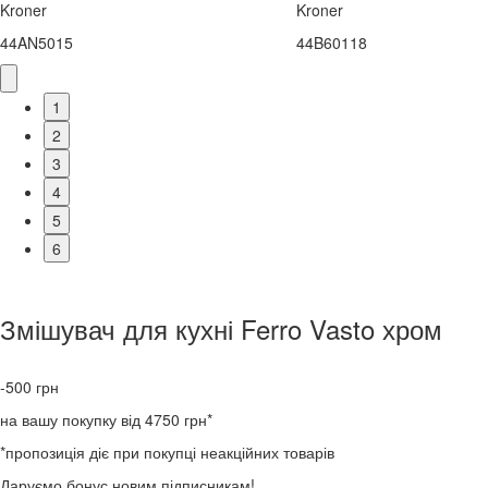
Kroner
Kroner
44AN5015
44B60118
1
2
3
4
5
6
Змішувач для кухні Ferro Vasto хром
-500
грн
на вашу покупку від 4750 грн*
*пропозиція діє при покупці неакційних товарів
Даруємо бонус новим підписникам!