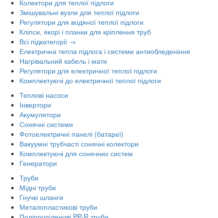
Колектори для теплої підлоги
Змішувальні вузли для теплої підлоги
Регулятори для водяної теплої підлоги
Кліпси, якорі і планки для кріплення труб
Всі підкатегорії →
Електрична тепла підлога і системи антиобледеніння
Нагрівальний кабель і мати
Регулятори для електричної теплої підлоги
Комплектуючі до електричної теплої підлоги
Теплові насоси
Інвертори
Акумулятори
Сонячні системи
Фотоелектричні панелі (батареї)
Вакуумні трубчасті сонячні колектори
Комплектуючі для сонячних систем
Генератори
Труби
Мідні труби
Гнучкі шланги
Металопластикові труби
Поліпропіленові PP-R труби