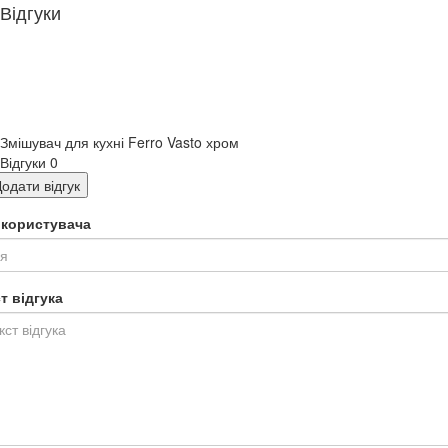
Відгуки
Змішувач для кухні Ferro Vasto хром
Відгуки
0
одати відгук
я користувача
т відгука