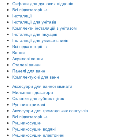
Сифони для душових піддонів
Всі підкатегорії →
Інсталяції
Інсталяції для унітазів
Комплекти інсталяцій з унітазом
Інсталяції для пісуарів
Інсталяції для умивальників
Всі підкатегорії →
Ванни
Акрилові ванни
Сталеві ванни
Панелі для ванн
Комплектуючі для ванн
Аксесуари для ванної кімнати
Мильниці і дозатори
Склянки для зубних щіток
Рушникотримачі
Аксесуари для громадських санвузлів
Всі підкатегорії →
Рушникосушки
Рушникосушки водяні
Рушникосушки електричні