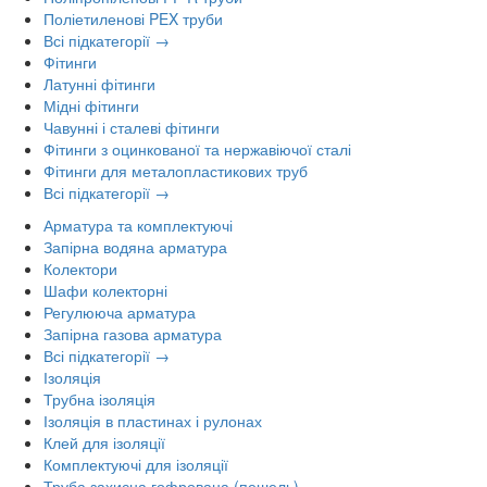
Поліетиленові PEX труби
Всі підкатегорії →
Фітинги
Латунні фітинги
Мідні фітинги
Чавунні і сталеві фітинги
Фітинги з оцинкованої та нержавіючої сталі
Фітинги для металопластикових труб
Всі підкатегорії →
Арматура та комплектуючі
Запірна водяна арматура
Колектори
Шафи колекторні
Регулююча арматура
Запірна газова арматура
Всі підкатегорії →
Ізоляція
Трубна ізоляція
Ізоляція в пластинах і рулонах
Клей для ізоляції
Комплектуючі для ізоляції
Труба захисна гофрована (пешель)