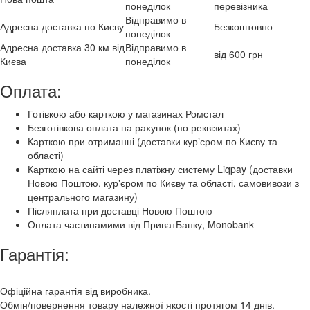
понеділок
перевізника
Відправимо в
Адресна доставка по Києву
Безкоштовно
понеділок
Адресна доставка 30 км від
Відправимо в
від 600 грн
Києва
понеділок
Оплата:
Готівкою або карткою у магазинах Ромстал
Безготівкова оплата на рахунок (по реквізитах)
Карткою при отриманні (доставки курʼєром по Києву та
області)
Карткою на сайті через платіжну систему Liqpay (доставки
Новою Поштою, курʼєром по Києву та області, самовивози з
центрального магазину)
Післяплата при доставці Новою Поштою
Оплата частинамими від ПриватБанку, Monobank
Гарантія:
Офіційна гарантія від виробника.
Обмін/повернення товару належної якості протягом 14 днів.