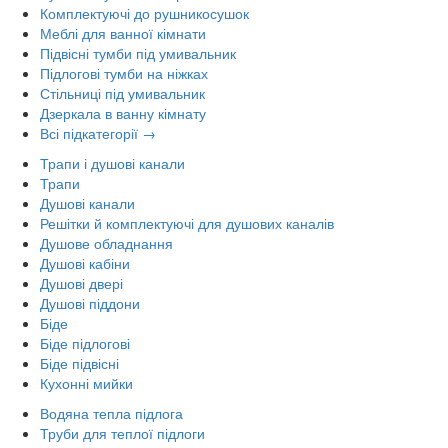
Комплектуючі до рушникосушок
Меблі для ванної кімнати
Підвісні тумби під умивальник
Підлогові тумби на ніжках
Стільниці під умивальник
Дзеркала в ванну кімнату
Всі підкатегорії →
Трапи і душові канали
Трапи
Душові канали
Решітки й комплектуючі для душових каналів
Душове обладнання
Душові кабіни
Душові двері
Душові піддони
Біде
Біде підлогові
Біде підвісні
Кухонні мийки
Водяна тепла підлога
Труби для теплої підлоги