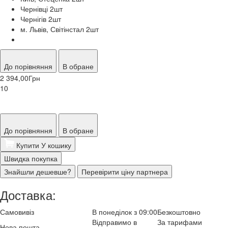
Чернівці 2
шт
Чернігів 2
шт
м. Львів, Світінстал 2
шт
До порівняння
В обране
2 394,00
Грн
10
До порівняння
В обране
Купити
У кошику
Швидка покупка
Знайшли дешевше?
Перевірити ціну партнера
Доставка:
Самовивіз
В понеділок з 09:00
Безкоштовно
Відправимо в
За тарифами
Нова пошта