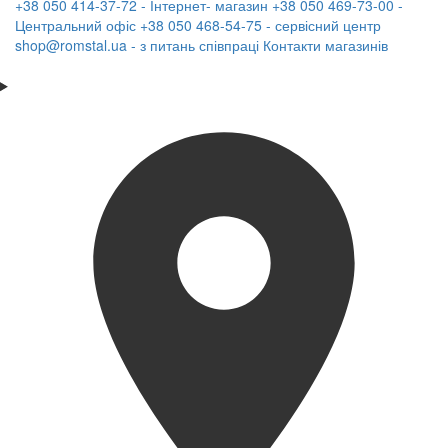
+38 050 414-37-72 - Інтернет- магазин
+38 050 469-73-00 -
Центральний офіс
+38 050 468-54-75 - сервісний центр
shop@romstal.ua - з питань співпраці
Контакти магазинів