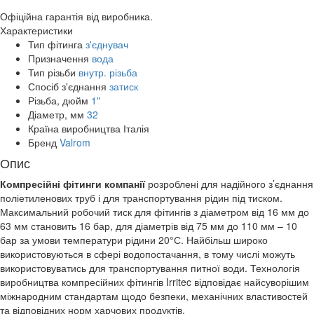
Офіційна гарантія від виробника.
Характеристики
Тип фітинга
з'єднувач
Призначення
вода
Тип різьби
внутр. різьба
Спосіб з'єднання
затиск
Різьба, дюйм
1"
Діаметр, мм
32
Країна виробництва
Італія
Бренд
Valrom
Опис
Компресійні фітинги компанії
розроблені для надійного з’єднання
поліетиленових труб і для транспортування рідин під тиском.
Максимальний робочий тиск для фітингів з діаметром від 16 мм до
63 мм становить 16 бар, для діаметрів від 75 мм до 110 мм – 10
бар за умови температури рідини 20°С. Найбільш широко
використовуються в сфері водопостачання, в тому числі можуть
використовуватись для транспортування питної води. Технологія
виробництва компресійних фітингів Irritec відповідає найсуворішим
міжнародним стандартам щодо безпеки, механічних властивостей
та відповідних норм харчових продуктів.