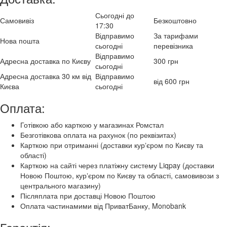
Сьогодні до
Самовивіз
Безкоштовно
17:30
Відправимо
За тарифами
Нова пошта
сьогодні
перевізника
Відправимо
Адресна доставка по Києву
300 грн
сьогодні
Адресна доставка 30 км від
Відправимо
від 600 грн
Києва
сьогодні
Оплата:
Готівкою або карткою у магазинах Ромстал
Безготівкова оплата на рахунок (по реквізитах)
Карткою при отриманні (доставки курʼєром по Києву та
області)
Карткою на сайті через платіжну систему Liqpay (доставки
Новою Поштою, курʼєром по Києву та області, самовивози з
центрального магазину)
Післяплата при доставці Новою Поштою
Оплата частинамими від ПриватБанку, Monobank