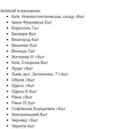
Забирай в
магазинах
Київ, Новокостянтинівська, склад >9
шт
Івано-Франківськ 2
шт
Бориспіль 7
шт
Бровари 8
шт
Вишгород 4
шт
Вишневе 6
шт
Вінниця 7
шт
Житомир ІІІ >9
шт
Київ, Стеценка 8
шт
Луцьк >9
шт
Львів, вул. Залізнична, 7 ї 4
шт
Обухів >9
шт
Одеса >9
шт
Одеса ІІІ 8
шт
Рівне >9
шт
Рівне ІV 2
шт
Софіївська Борщагівка >9
шт
Хмельницький 8
шт
Чернівці >9
шт
Чернігів 4
шт