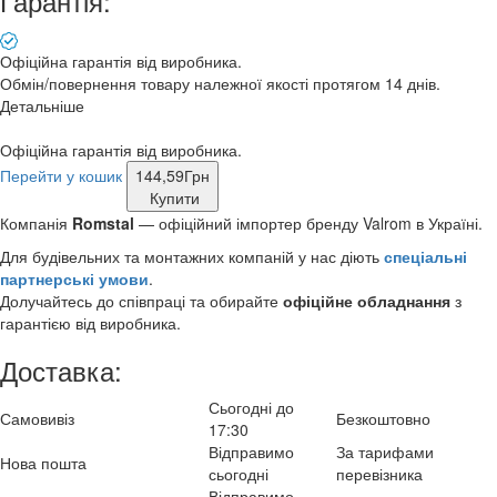
Гарантія:
Офіційна гарантія від виробника.
Обмін/повернення товару належної якості протягом 14 днів.
Детальніше
Офіційна гарантія від виробника.
Перейти у кошик
144,59
Грн
Купити
Компанія
Romstal
— офіційний імпортер бренду Valrom в Україні.
Для будівельних та монтажних компаній у нас діють
спеціальні
партнерські умови
.
Долучайтесь до співпраці та обирайте
офіційне обладнання
з
гарантією від виробника.
Доставка:
Сьогодні до
Самовивіз
Безкоштовно
17:30
Відправимо
За тарифами
Нова пошта
сьогодні
перевізника
Відправимо