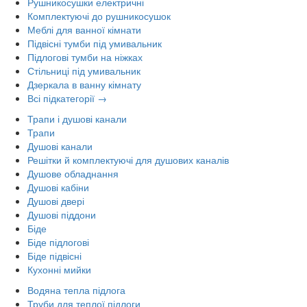
Рушникосушки електричні
Комплектуючі до рушникосушок
Меблі для ванної кімнати
Підвісні тумби під умивальник
Підлогові тумби на ніжках
Стільниці під умивальник
Дзеркала в ванну кімнату
Всі підкатегорії →
Трапи і душові канали
Трапи
Душові канали
Решітки й комплектуючі для душових каналів
Душове обладнання
Душові кабіни
Душові двері
Душові піддони
Біде
Біде підлогові
Біде підвісні
Кухонні мийки
Водяна тепла підлога
Труби для теплої підлоги