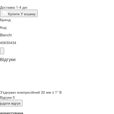
Доставка 1-4 дні
Купити
У кошику
Бренд:
Код:
Bianchi
40630434
Відгуки
З'єднувач компресійний 32 мм x 1" В
Відгуки
0
одати відгук
я користувача