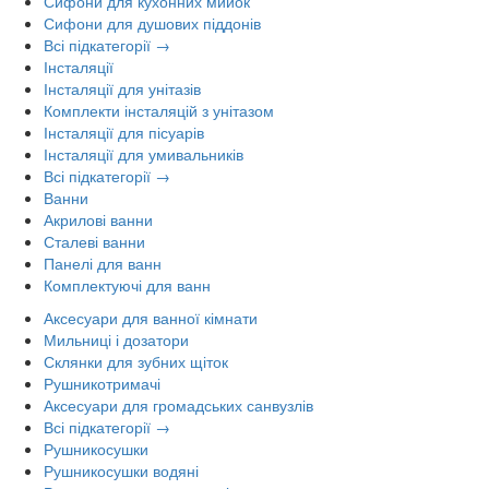
Сифони для кухонних мийок
Сифони для душових піддонів
Всі підкатегорії →
Інсталяції
Інсталяції для унітазів
Комплекти інсталяцій з унітазом
Інсталяції для пісуарів
Інсталяції для умивальників
Всі підкатегорії →
Ванни
Акрилові ванни
Сталеві ванни
Панелі для ванн
Комплектуючі для ванн
Аксесуари для ванної кімнати
Мильниці і дозатори
Склянки для зубних щіток
Рушникотримачі
Аксесуари для громадських санвузлів
Всі підкатегорії →
Рушникосушки
Рушникосушки водяні