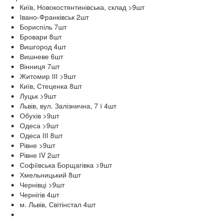
Київ, Новокостянтинівська, склад >9
шт
Івано-Франківськ 2
шт
Бориспіль 7
шт
Бровари 8
шт
Вишгород 4
шт
Вишневе 6
шт
Вінниця 7
шт
Житомир ІІІ >9
шт
Київ, Стеценка 8
шт
Луцьк >9
шт
Львів, вул. Залізнична, 7 ї 4
шт
Обухів >9
шт
Одеса >9
шт
Одеса ІІІ 8
шт
Рівне >9
шт
Рівне ІV 2
шт
Софіївська Борщагівка >9
шт
Хмельницький 8
шт
Чернівці >9
шт
Чернігів 4
шт
м. Львів, Світінстал 4
шт