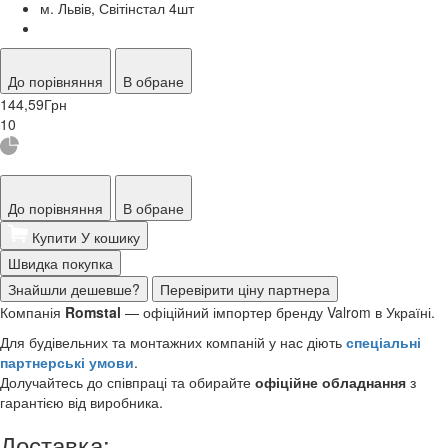
м. Львів, Світінстал 4
шт
До порівняння
В обране
144,59
Грн
10
До порівняння
В обране
Купити
У кошику
Швидка покупка
Знайшли дешевше?
Перевірити ціну партнера
Компанія
Romstal
— офіційний імпортер бренду Valrom в Україні.
Для будівельних та монтажних компаній у нас діють
спеціальні
партнерські умови
.
Долучайтесь до співпраці та обирайте
офіційне обладнання
з
гарантією від виробника.
Доставка: