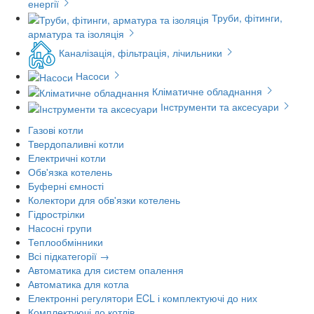
енергії
Труби, фітинги,
арматура та ізоляція
Каналізація, фільтрація, лічильники
Насоси
Кліматичне обладнання
Інструменти та аксесуари
Газові котли
Твердопаливні котли
Електричні котли
Обв'язка котелень
Буферні ємності
Колектори для обв'язки котелень
Гідрострілки
Насосні групи
Теплообмінники
Всі підкатегорії →
Автоматика для систем опалення
Автоматика для котла
Електронні регулятори ECL і комплектуючі до них
Комплектуючі до котлів