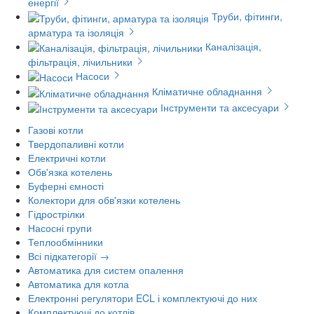
енергії
Труби, фітинги,
арматура та ізоляція
Каналізація,
фільтрація, лічильники
Насоси
Кліматичне обладнання
Інструменти та аксесуари
Газові котли
Твердопаливні котли
Електричні котли
Обв'язка котелень
Буферні ємності
Колектори для обв'язки котелень
Гідрострілки
Насосні групи
Теплообмінники
Всі підкатегорії →
Автоматика для систем опалення
Автоматика для котла
Електронні регулятори ECL і комплектуючі до них
Комплектуючі до котлів