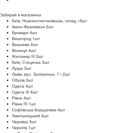
Забирай в
магазинах
Київ, Новокостянтинівська, склад >9
шт
Івано-Франківськ 2
шт
Бровари 4
шт
Вишгород 1
шт
Вишневе 4
шт
Вінниця 4
шт
Житомир ІІІ 2
шт
Київ, Стеценка 3
шт
Луцьк 3
шт
Львів, вул. Залізнична, 7 ї 2
шт
Обухів 3
шт
Одеса 4
шт
Одеса ІІІ 4
шт
Рівне 4
шт
Рівне ІV 1
шт
Софіївська Борщагівка 4
шт
Хмельницький 4
шт
Чернівці 3
шт
Чернігів 1
шт