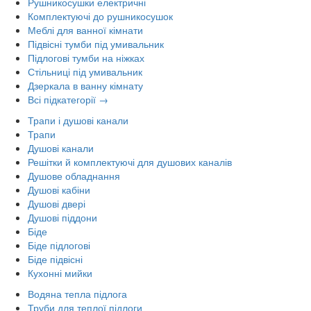
Рушникосушки електричні
Комплектуючі до рушникосушок
Меблі для ванної кімнати
Підвісні тумби під умивальник
Підлогові тумби на ніжках
Стільниці під умивальник
Дзеркала в ванну кімнату
Всі підкатегорії →
Трапи і душові канали
Трапи
Душові канали
Решітки й комплектуючі для душових каналів
Душове обладнання
Душові кабіни
Душові двері
Душові піддони
Біде
Біде підлогові
Біде підвісні
Кухонні мийки
Водяна тепла підлога
Труби для теплої підлоги