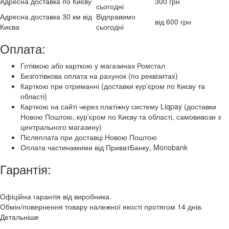
Адресна доставка по Києву
300 грн
сьогодні
Адресна доставка 30 км від
Відправимо
від 600 грн
Києва
сьогодні
Оплата:
Готівкою або карткою у магазинах Ромстал
Безготівкова оплата на рахунок (по реквізитах)
Карткою при отриманні (доставки курʼєром по Києву та
області)
Карткою на сайті через платіжну систему Liqpay (доставки
Новою Поштою, курʼєром по Києву та області, самовивози з
центрального магазину)
Післяплата при доставці Новою Поштою
Оплата частинамими від ПриватБанку, Monobank
Гарантія:
Офіційна гарантія від виробника.
Обмін/повернення товару належної якості протягом 14 днів.
Детальніше