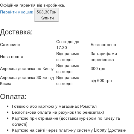
Офіційна гарантія від виробника.
Перейти у кошик
563,30
Грн
Купити
Доставка:
Сьогодні до
Самовивіз
Безкоштовно
17:30
Відправимо
За тарифами
Нова пошта
сьогодні
перевізника
Відправимо
Адресна доставка по Києву
300 грн
сьогодні
Адресна доставка 30 км від
Відправимо
від 600 грн
Києва
сьогодні
Оплата:
Готівкою або карткою у магазинах Ромстал
Безготівкова оплата на рахунок (по реквізитах)
Карткою при отриманні (доставки курʼєром по Києву та
області)
Карткою на сайті через платіжну систему Liqpay (доставки