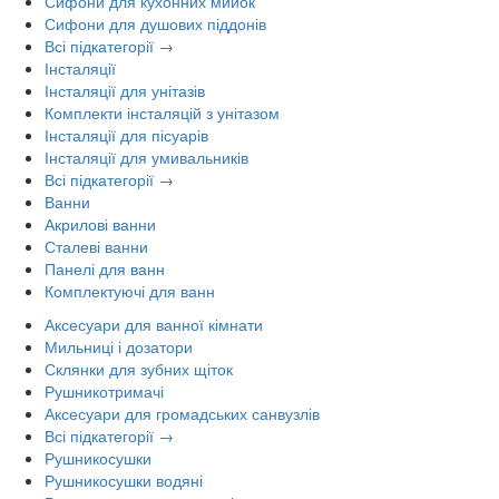
Сифони для кухонних мийок
Сифони для душових піддонів
Всі підкатегорії →
Інсталяції
Інсталяції для унітазів
Комплекти інсталяцій з унітазом
Інсталяції для пісуарів
Інсталяції для умивальників
Всі підкатегорії →
Ванни
Акрилові ванни
Сталеві ванни
Панелі для ванн
Комплектуючі для ванн
Аксесуари для ванної кімнати
Мильниці і дозатори
Склянки для зубних щіток
Рушникотримачі
Аксесуари для громадських санвузлів
Всі підкатегорії →
Рушникосушки
Рушникосушки водяні