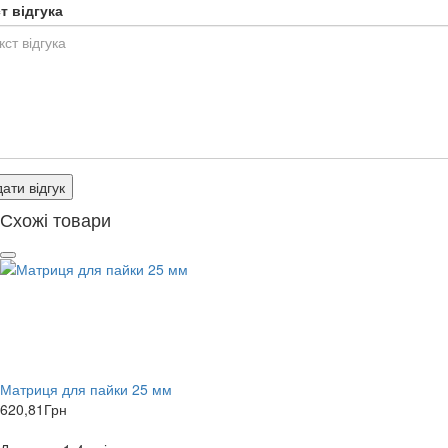
т відгука
ати відгук
Схожі товари
Матриця для пайки 25 мм
620,81
Грн