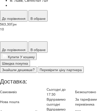
м. Львів, Світінстал 7
шт
До порівняння
В обране
563,30
Грн
10
До порівняння
В обране
Купити
У кошику
Швидка покупка
Знайшли дешевше?
Перевірити ціну партнера
Доставка:
Сьогодні до
Самовивіз
Безкоштовно
17:30
Відправимо
За тарифами
Нова пошта
сьогодні
перевізника
Відправимо