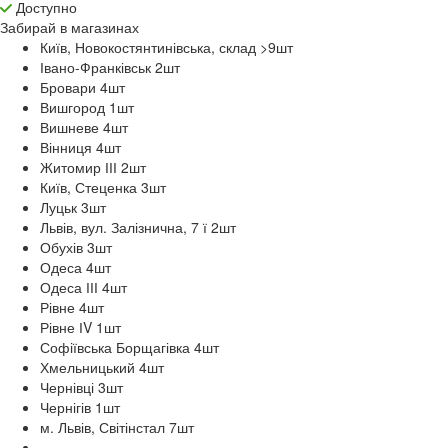
Доступно
Забирай в
магазинах
Київ, Новокостянтинівська, склад >9
шт
Івано-Франківськ 2
шт
Бровари 4
шт
Вишгород 1
шт
Вишневе 4
шт
Вінниця 4
шт
Житомир ІІІ 2
шт
Київ, Стеценка 3
шт
Луцьк 3
шт
Львів, вул. Залізнична, 7 ї 2
шт
Обухів 3
шт
Одеса 4
шт
Одеса ІІІ 4
шт
Рівне 4
шт
Рівне ІV 1
шт
Софіївська Борщагівка 4
шт
Хмельницький 4
шт
Чернівці 3
шт
Чернігів 1
шт
м. Львів, Світінстал 7
шт