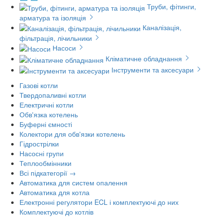
Труби, фітинги,
арматура та ізоляція
Каналізація,
фільтрація, лічильники
Насоси
Кліматичне обладнання
Інструменти та аксесуари
Газові котли
Твердопаливні котли
Електричні котли
Обв'язка котелень
Буферні ємності
Колектори для обв'язки котелень
Гідрострілки
Насосні групи
Теплообмінники
Всі підкатегорії →
Автоматика для систем опалення
Автоматика для котла
Електронні регулятори ECL і комплектуючі до них
Комплектуючі до котлів