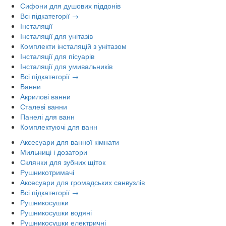
Сифони для душових піддонів
Всі підкатегорії →
Інсталяції
Інсталяції для унітазів
Комплекти інсталяцій з унітазом
Інсталяції для пісуарів
Інсталяції для умивальників
Всі підкатегорії →
Ванни
Акрилові ванни
Сталеві ванни
Панелі для ванн
Комплектуючі для ванн
Аксесуари для ванної кімнати
Мильниці і дозатори
Склянки для зубних щіток
Рушникотримачі
Аксесуари для громадських санвузлів
Всі підкатегорії →
Рушникосушки
Рушникосушки водяні
Рушникосушки електричні