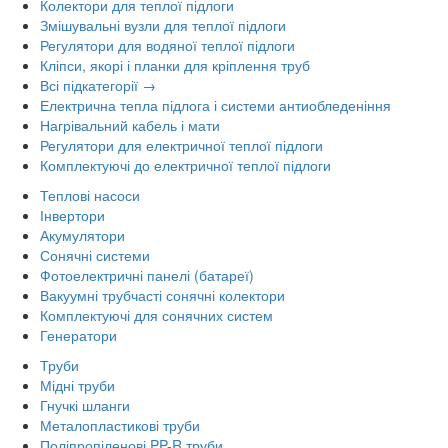
Колектори для теплої підлоги
Змішувальні вузли для теплої підлоги
Регулятори для водяної теплої підлоги
Кліпси, якорі і планки для кріплення труб
Всі підкатегорії →
Електрична тепла підлога і системи антиобледеніння
Нагрівальний кабель і мати
Регулятори для електричної теплої підлоги
Комплектуючі до електричної теплої підлоги
Теплові насоси
Інвертори
Акумулятори
Сонячні системи
Фотоелектричні панелі (батареї)
Вакуумні трубчасті сонячні колектори
Комплектуючі для сонячних систем
Генератори
Труби
Мідні труби
Гнучкі шланги
Металопластикові труби
Поліпропіленові PP-R труби