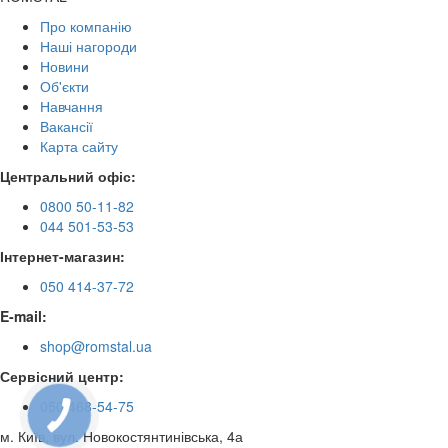
Про компанію
Наші нагороди
Новини
Об'єкти
Навчання
Вакансії
Карта сайту
Центральний офіс:
0800 50-11-82
044 501-53-53
Інтернет-магазин:
050 414-37-72
E-mail:
shop@romstal.ua
Сервісний центр:
050 468-54-75
КНОПКА
ЗВ'ЯЗКУ
м. Київ, вул. Новокостянтинівська, 4а