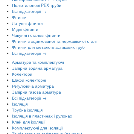
Поліетиленові PEX труби
Всі підкатегорії →
Фітинги
Латунні фітинги
Мідні фітинги
Чавунні і сталеві фітинги
Фітинги з оцинкованої та нержавіючої сталі
Фітинги для металопластикових труб
Всі підкатегорії →
Арматура та комплектуючі
Запірна водяна арматура
Колектори
Шафи колекторні
Регулююча арматура
Запірна газова арматура
Всі підкатегорії →
Ізоляція
Трубна ізоляція
Ізоляція в пластинах і рулонах
Клей для ізоляції
Комплектуючі для ізоляції
Труба захисна гофрована (пешель)