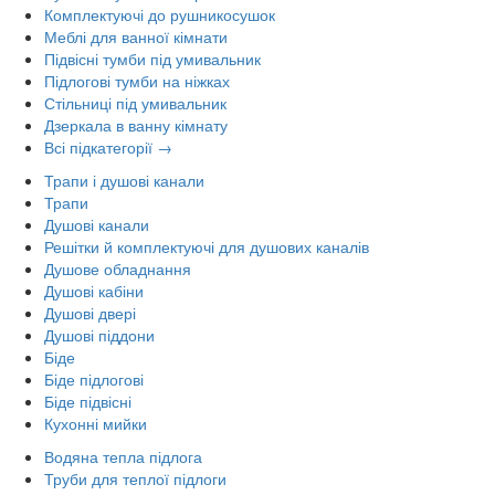
Комплектуючі до рушникосушок
Меблі для ванної кімнати
Підвісні тумби під умивальник
Підлогові тумби на ніжках
Стільниці під умивальник
Дзеркала в ванну кімнату
Всі підкатегорії →
Трапи і душові канали
Трапи
Душові канали
Решітки й комплектуючі для душових каналів
Душове обладнання
Душові кабіни
Душові двері
Душові піддони
Біде
Біде підлогові
Біде підвісні
Кухонні мийки
Водяна тепла підлога
Труби для теплої підлоги