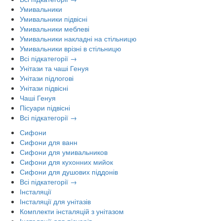
Умивальники
Умивальники підвісні
Умивальники меблеві
Умивальники накладні на стільницю
Умивальники врізні в стільницю
Всі підкатегорії →
Унітази та чаші Генуя
Унітази підлогові
Унітази підвісні
Чаші Генуя
Пісуари підвісні
Всі підкатегорії →
Сифони
Сифони для ванн
Сифони для умивальников
Сифони для кухонних мийок
Сифони для душових піддонів
Всі підкатегорії →
Інсталяції
Інсталяції для унітазів
Комплекти інсталяцій з унітазом
Інсталяції для пісуарів