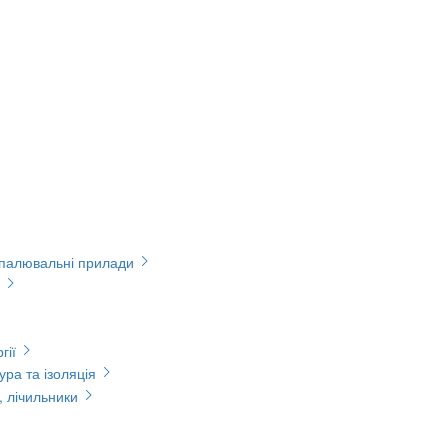
опалювальні прилади
гії
ура та ізоляція
, лічильники