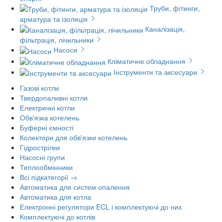
Труби, фітинги,
арматура та ізоляція
Каналізація,
фільтрація, лічильники
Насоси
Кліматичне обладнання
Інструменти та аксесуари
Газові котли
Твердопаливні котли
Електричні котли
Обв'язка котелень
Буферні ємності
Колектори для обв'язки котелень
Гідрострілки
Насосні групи
Теплообмінники
Всі підкатегорії →
Автоматика для систем опалення
Автоматика для котла
Електронні регулятори ECL і комплектуючі до них
Комплектуючі до котлів