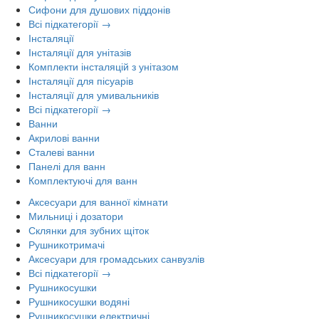
Сифони для душових піддонів
Всі підкатегорії →
Інсталяції
Інсталяції для унітазів
Комплекти інсталяцій з унітазом
Інсталяції для пісуарів
Інсталяції для умивальників
Всі підкатегорії →
Ванни
Акрилові ванни
Сталеві ванни
Панелі для ванн
Комплектуючі для ванн
Аксесуари для ванної кімнати
Мильниці і дозатори
Склянки для зубних щіток
Рушникотримачі
Аксесуари для громадських санвузлів
Всі підкатегорії →
Рушникосушки
Рушникосушки водяні
Рушникосушки електричні