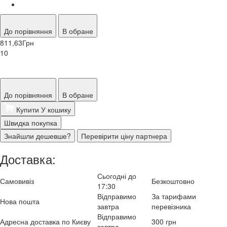
До порівняння
В обране
811,63
Грн
10
До порівняння
В обране
Купити
У кошику
Швидка покупка
Знайшли дешевше?
Перевірити ціну партнера
Доставка:
Сьогодні до
Самовивіз
Безкоштовно
17:30
Відправимо
За тарифами
Нова пошта
завтра
перевізника
Відправимо
Адресна доставка по Києву
300 грн
завтра