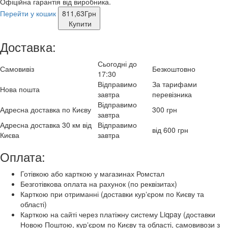
Офіційна гарантія від виробника.
Перейти у кошик
811,63
Грн
Купити
Доставка:
Сьогодні до
Самовивіз
Безкоштовно
17:30
Відправимо
За тарифами
Нова пошта
завтра
перевізника
Відправимо
Адресна доставка по Києву
300 грн
завтра
Адресна доставка 30 км від
Відправимо
від 600 грн
Києва
завтра
Оплата:
Готівкою або карткою у магазинах Ромстал
Безготівкова оплата на рахунок (по реквізитах)
Карткою при отриманні (доставки курʼєром по Києву та
області)
Карткою на сайті через платіжну систему Liqpay (доставки
Новою Поштою, курʼєром по Києву та області, самовивози з