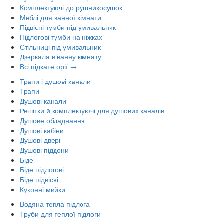
Комплектуючі до рушникосушок
Меблі для ванної кімнати
Підвісні тумби під умивальник
Підлогові тумби на ніжках
Стільниці під умивальник
Дзеркала в ванну кімнату
Всі підкатегорії →
Трапи і душові канали
Трапи
Душові канали
Решітки й комплектуючі для душових каналів
Душове обладнання
Душові кабіни
Душові двері
Душові піддони
Біде
Біде підлогові
Біде підвісні
Кухонні мийки
Водяна тепла підлога
Труби для теплої підлоги