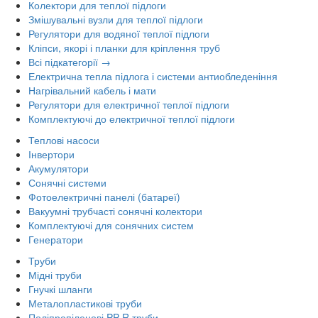
Колектори для теплої підлоги
Змішувальні вузли для теплої підлоги
Регулятори для водяної теплої підлоги
Кліпси, якорі і планки для кріплення труб
Всі підкатегорії →
Електрична тепла підлога і системи антиобледеніння
Нагрівальний кабель і мати
Регулятори для електричної теплої підлоги
Комплектуючі до електричної теплої підлоги
Теплові насоси
Інвертори
Акумулятори
Сонячні системи
Фотоелектричні панелі (батареї)
Вакуумні трубчасті сонячні колектори
Комплектуючі для сонячних систем
Генератори
Труби
Мідні труби
Гнучкі шланги
Металопластикові труби
Поліпропіленові PP-R труби