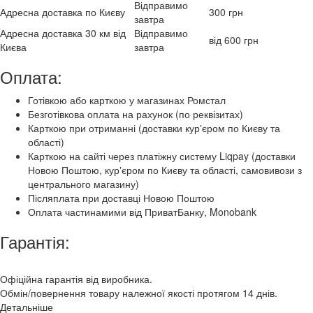
Відправимо
Адресна доставка по Києву
300 грн
завтра
Адресна доставка 30 км від
Відправимо
від 600 грн
Києва
завтра
Оплата:
Готівкою або карткою у магазинах Ромстал
Безготівкова оплата на рахунок (по реквізитах)
Карткою при отриманні (доставки курʼєром по Києву та
області)
Карткою на сайті через платіжну систему Liqpay (доставки
Новою Поштою, курʼєром по Києву та області, самовивози з
центрального магазину)
Післяплата при доставці Новою Поштою
Оплата частинамими від ПриватБанку, Monobank
Гарантія:
Офіційна гарантія від виробника.
Обмін/повернення товару належної якості протягом 14 днів.
Детальніше