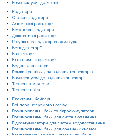
Комплектуючі до котлів
Радіатори
Сталеві радіатори
Алюмінієві радіатори
Біметалеві радіатори
Декоративні радіатори
Регулююча радіаторна арматура
Всі підкатегорії →
Конвектори
Електричні конвектори
Водяні конвектори
Рамки і решітки для водяних конвекторів
Комплектуючі до водяних конвекторів
Тепловентилятори
Теплові завіси
Електричні бойлери
Бойлери непрямого нагріву
Розширювальні баки та гідроакумулятори
Розширювальні баки для систем опалення
Гідроакумулятори для систем водопостачання
Розширювальні баки для сонячних систем
Комплектуючі до розширювальних баків