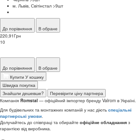
м. Львів, Світінстал >9
шт
До порівняння
В обране
220,91
Грн
10
До порівняння
В обране
Купити
У кошику
Швидка покупка
Знайшли дешевше?
Перевірити ціну партнера
Компанія
Romstal
— офіційний імпортер бренду Valrom в Україні.
Для будівельних та монтажних компаній у нас діють
спеціальні
партнерські умови
.
Долучайтесь до співпраці та обирайте
офіційне обладнання
з
гарантією від виробника.