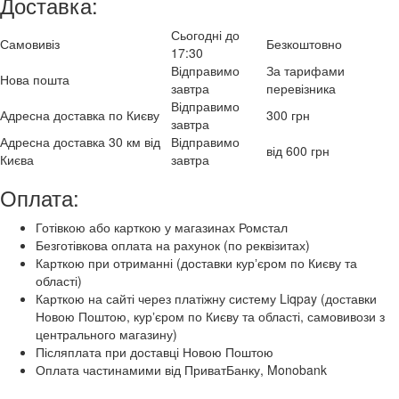
Доставка:
Сьогодні до
Самовивіз
Безкоштовно
17:30
Відправимо
За тарифами
Нова пошта
завтра
перевізника
Відправимо
Адресна доставка по Києву
300 грн
завтра
Адресна доставка 30 км від
Відправимо
від 600 грн
Києва
завтра
Оплата:
Готівкою або карткою у магазинах Ромстал
Безготівкова оплата на рахунок (по реквізитах)
Карткою при отриманні (доставки курʼєром по Києву та
області)
Карткою на сайті через платіжну систему Liqpay (доставки
Новою Поштою, курʼєром по Києву та області, самовивози з
центрального магазину)
Післяплата при доставці Новою Поштою
Оплата частинамими від ПриватБанку, Monobank