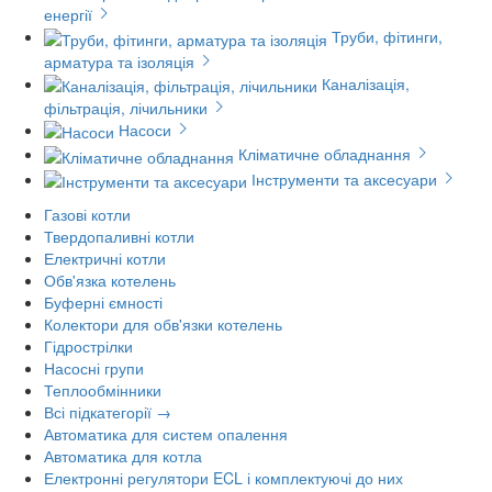
енергії
Труби, фітинги,
арматура та ізоляція
Каналізація,
фільтрація, лічильники
Насоси
Кліматичне обладнання
Інструменти та аксесуари
Газові котли
Твердопаливні котли
Електричні котли
Обв'язка котелень
Буферні ємності
Колектори для обв'язки котелень
Гідрострілки
Насосні групи
Теплообмінники
Всі підкатегорії →
Автоматика для систем опалення
Автоматика для котла
Електронні регулятори ECL і комплектуючі до них