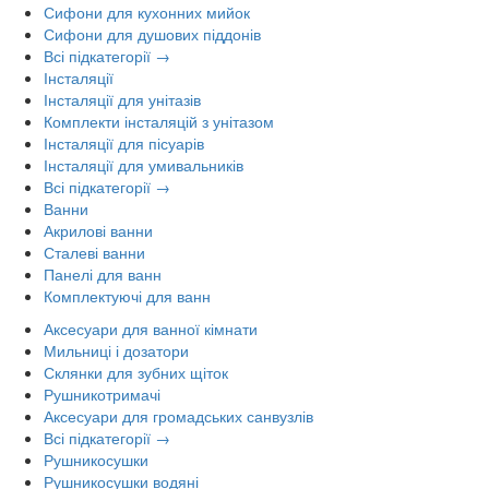
Сифони для кухонних мийок
Сифони для душових піддонів
Всі підкатегорії →
Інсталяції
Інсталяції для унітазів
Комплекти інсталяцій з унітазом
Інсталяції для пісуарів
Інсталяції для умивальників
Всі підкатегорії →
Ванни
Акрилові ванни
Сталеві ванни
Панелі для ванн
Комплектуючі для ванн
Аксесуари для ванної кімнати
Мильниці і дозатори
Склянки для зубних щіток
Рушникотримачі
Аксесуари для громадських санвузлів
Всі підкатегорії →
Рушникосушки
Рушникосушки водяні