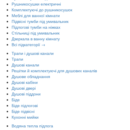
Рушникосушки електричні
Комплектуючі до рушникосушок
Меблі для ванної кімнати
Підвісні тумби під умивальник
Підлогові тумби на ніжках
Стільниці під умивальник
Дзеркала в ванну кімнату
Всі підкатегорії →
Трапи і душові канали
Трапи
Душові канали
Решітки й комплектуючі для душових каналів
Душове обладнання
Душові кабіни
Душові двері
Душові піддони
Біде
Біде підлогові
Біде підвісні
Кухонні мийки
Водяна тепла підлога