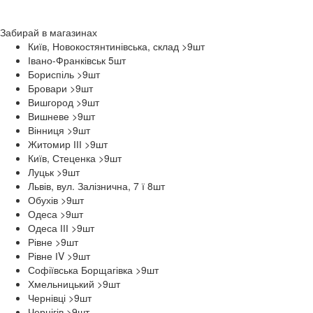
Забирай в
магазинах
Київ, Новокостянтинівська, склад >9
шт
Івано-Франківськ 5
шт
Бориспіль >9
шт
Бровари >9
шт
Вишгород >9
шт
Вишневе >9
шт
Вінниця >9
шт
Житомир ІІІ >9
шт
Київ, Стеценка >9
шт
Луцьк >9
шт
Львів, вул. Залізнична, 7 ї 8
шт
Обухів >9
шт
Одеса >9
шт
Одеса ІІІ >9
шт
Рівне >9
шт
Рівне ІV >9
шт
Софіївська Борщагівка >9
шт
Хмельницький >9
шт
Чернівці >9
шт
Чернігів >9
шт