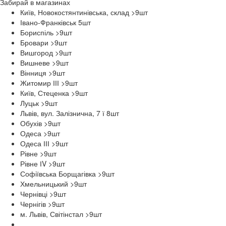
Забирай в
магазинах
Київ, Новокостянтинівська, склад >9
шт
Івано-Франківськ 5
шт
Бориспіль >9
шт
Бровари >9
шт
Вишгород >9
шт
Вишневе >9
шт
Вінниця >9
шт
Житомир ІІІ >9
шт
Київ, Стеценка >9
шт
Луцьк >9
шт
Львів, вул. Залізнична, 7 ї 8
шт
Обухів >9
шт
Одеса >9
шт
Одеса ІІІ >9
шт
Рівне >9
шт
Рівне ІV >9
шт
Софіївська Борщагівка >9
шт
Хмельницький >9
шт
Чернівці >9
шт
Чернігів >9
шт
м. Львів, Світінстал >9
шт