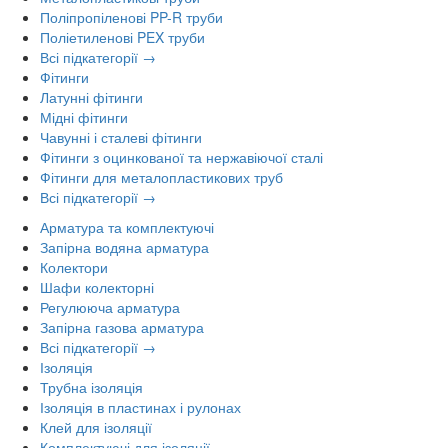
Поліпропіленові PP-R труби
Поліетиленові PEX труби
Всі підкатегорії →
Фітинги
Латунні фітинги
Мідні фітинги
Чавунні і сталеві фітинги
Фітинги з оцинкованої та нержавіючої сталі
Фітинги для металопластикових труб
Всі підкатегорії →
Арматура та комплектуючі
Запірна водяна арматура
Колектори
Шафи колекторні
Регулююча арматура
Запірна газова арматура
Всі підкатегорії →
Ізоляція
Трубна ізоляція
Ізоляція в пластинах і рулонах
Клей для ізоляції
Комплектуючі для ізоляції