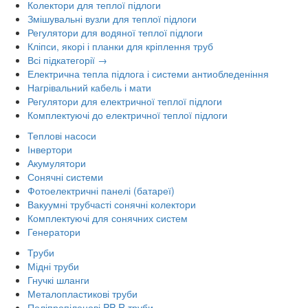
Колектори для теплої підлоги
Змішувальні вузли для теплої підлоги
Регулятори для водяної теплої підлоги
Кліпси, якорі і планки для кріплення труб
Всі підкатегорії →
Електрична тепла підлога і системи антиобледеніння
Нагрівальний кабель і мати
Регулятори для електричної теплої підлоги
Комплектуючі до електричної теплої підлоги
Теплові насоси
Інвертори
Акумулятори
Сонячні системи
Фотоелектричні панелі (батареї)
Вакуумні трубчасті сонячні колектори
Комплектуючі для сонячних систем
Генератори
Труби
Мідні труби
Гнучкі шланги
Металопластикові труби
Поліпропіленові PP-R труби