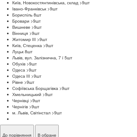
Київ, Новокостянтинівська, склад >9
шт
Івано-Франківськ >9
шт
Бориспіль 8
шт
Бровари >9
шт
Вишневе >9
шт
Вінниця >9
шт
Житомир ІІІ >9
шт
Київ, Стеценка >9
шт
Луцьк 8
шт
Львів, вул. Залізнична, 7 ї 5
шт
Обухів >9
шт
Одеса >9
шт
Одеса ІІІ >9
шт
Рівне >9
шт
Софіївська Борщагівка >9
шт
Хмельницький >9
шт
Чернівці >9
шт
Чернігів >9
шт
м. Львів, Світінстал >9
шт
До порівняння
В обране