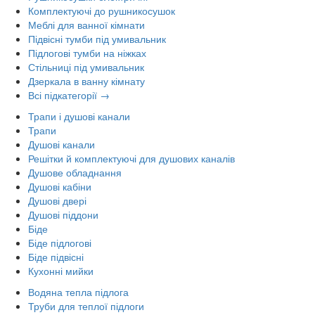
Комплектуючі до рушникосушок
Меблі для ванної кімнати
Підвісні тумби під умивальник
Підлогові тумби на ніжках
Стільниці під умивальник
Дзеркала в ванну кімнату
Всі підкатегорії →
Трапи і душові канали
Трапи
Душові канали
Решітки й комплектуючі для душових каналів
Душове обладнання
Душові кабіни
Душові двері
Душові піддони
Біде
Біде підлогові
Біде підвісні
Кухонні мийки
Водяна тепла підлога
Труби для теплої підлоги