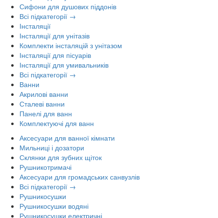
Сифони для душових піддонів
Всі підкатегорії →
Інсталяції
Інсталяції для унітазів
Комплекти інсталяцій з унітазом
Інсталяції для пісуарів
Інсталяції для умивальників
Всі підкатегорії →
Ванни
Акрилові ванни
Сталеві ванни
Панелі для ванн
Комплектуючі для ванн
Аксесуари для ванної кімнати
Мильниці і дозатори
Склянки для зубних щіток
Рушникотримачі
Аксесуари для громадських санвузлів
Всі підкатегорії →
Рушникосушки
Рушникосушки водяні
Рушникосушки електричні