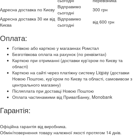
сьогодні
перевізника
Відправимо
Адресна доставка по Києву
300 грн
сьогодні
Адресна доставка 30 км від
Відправимо
від 600 грн
Києва
сьогодні
Оплата:
Готівкою або карткою у магазинах Ромстал
Безготівкова оплата на рахунок (по реквізитах)
Карткою при отриманні (доставки курʼєром по Києву та
області)
Карткою на сайті через платіжну систему Liqpay (доставки
Новою Поштою, курʼєром по Києву та області, самовивози з
центрального магазину)
Післяплата при доставці Новою Поштою
Оплата частинамими від ПриватБанку, Monobank
Гарантія:
Офіційна гарантія від виробника.
Обмін/повернення товару належної якості протягом 14 днів.