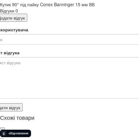
Кутик 90° під пайку Conex Banninger 15 мм ВВ
Відгуки
0
одати відгук
я користувача
т відгука
ати відгук
Схожі товари