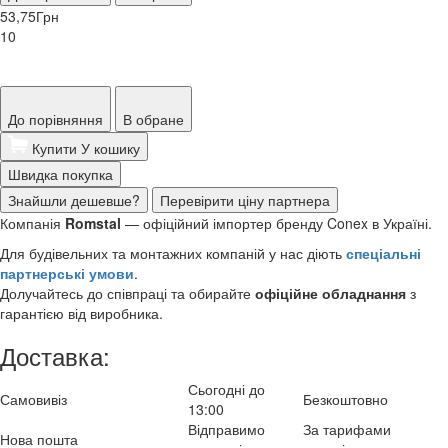
53,75
Грн
10
До порівняння
В обране
Купити
У кошику
Швидка покупка
Знайшли дешевше?
Перевірити ціну партнера
Компанія
Romstal
— офіційний імпортер бренду Conex в Україні.
Для будівельних та монтажних компаній у нас діють
спеціальні
партнерські умови
.
Долучайтесь до співпраці та обирайте
офіційне обладнання
з
гарантією від виробника.
Доставка:
Сьогодні до
Самовивіз
Безкоштовно
13:00
Відправимо
За тарифами
Нова пошта