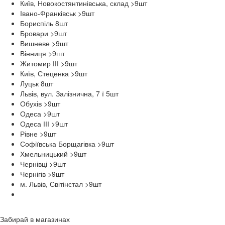
Київ, Новокостянтинівська, склад >9
шт
Івано-Франківськ >9
шт
Бориспіль 8
шт
Бровари >9
шт
Вишневе >9
шт
Вінниця >9
шт
Житомир ІІІ >9
шт
Київ, Стеценка >9
шт
Луцьк 8
шт
Львів, вул. Залізнична, 7 ї 5
шт
Обухів >9
шт
Одеса >9
шт
Одеса ІІІ >9
шт
Рівне >9
шт
Софіївська Борщагівка >9
шт
Хмельницький >9
шт
Чернівці >9
шт
Чернігів >9
шт
м. Львів, Світінстал >9
шт
Забирай в
магазинах