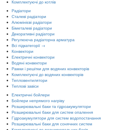
Комплектуючі до котлів
Радіатори
Сталеві радіатори
Алюмінієві радіатори
Біметалеві радіатори
Декоративні радіатори
Регулююча радіаторна арматура
Всі підкатегорії →
Конвектори
Електричні конвектори
Водяні конвектори
Рамки і решітки для водяних конвекторів
Комплектуючі до водяних конвекторів
Тепловентилятори
Теплові завіси
Електричні бойлери
Бойлери непрямого нагріву
Розширювальні баки та гідроакумулятори
Розширювальні баки для систем опалення
Гідроакумулятори для систем водопостачання
Розширювальні баки для сонячних систем
Комплектуючі до розширювальних баків