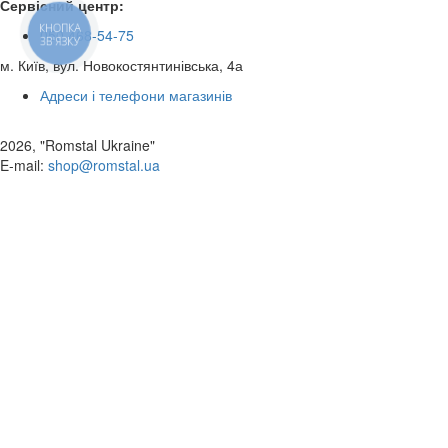
Сервісний центр:
КНОПКА
050 468-54-75
ЗВ'ЯЗКУ
м. Київ, вул. Новокостянтинівська, 4а
Адреси і телефони магазинів
2026, "Romstal Ukraine"
​E-mail:
shop@romstal.ua