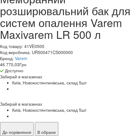
розширювальний бак для
систем опалення Varem
Maxivarem LR 500 л
Код товару:
41VE0500
Код виробника:
UR500471CS000000
Бренд:
Varem
46 770,03
Грн
Доступно
Забирай в
магазинах
Київ, Новокостянтинівська, склад 5
шт
Забирай в
магазинах
Київ, Новокостянтинівська, склад 5
шт
До порівняння
В обране