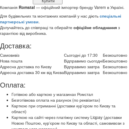
Купити
Компанія
Romstal
— офіційний імпортер бренду Varem в Україні.
Для будівельних та монтажних компаній у нас діють
спеціальні
партнерські умови
.
Долучайтесь до співпраці та обирайте
офіційне обладнання
з
гарантією від виробника.
Доставка:
Самовивіз
Сьогодні до 17:30
Безкоштовно
Нова пошта
Відправимо сьогодні
Безкоштовно
Адресна доставка по Києву
Відправимо завтра
Безкоштовно
Адресна доставка 30 км від Києва
Відправимо завтра
Безкоштовно
Оплата:
Готівкою або карткою у магазинах Ромстал
Безготівкова оплата на рахунок (по реквізитах)
Карткою при отриманні (доставки курʼєром по Києву та
області)
Карткою на сайті через платіжну систему Liqpay (доставки
Новою Поштою, курʼєром по Києву та області, самовивози з
центрального магазину)