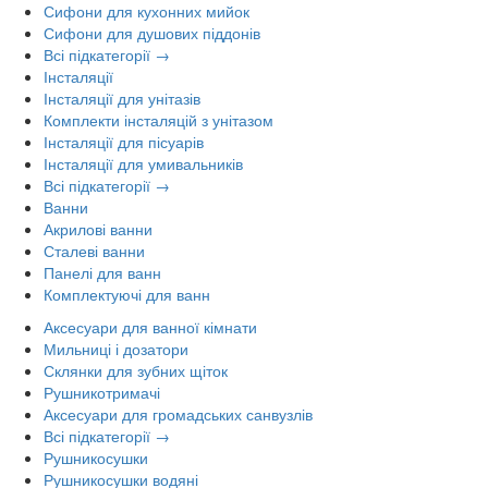
Сифони для кухонних мийок
Сифони для душових піддонів
Всі підкатегорії →
Інсталяції
Інсталяції для унітазів
Комплекти інсталяцій з унітазом
Інсталяції для пісуарів
Інсталяції для умивальників
Всі підкатегорії →
Ванни
Акрилові ванни
Сталеві ванни
Панелі для ванн
Комплектуючі для ванн
Аксесуари для ванної кімнати
Мильниці і дозатори
Склянки для зубних щіток
Рушникотримачі
Аксесуари для громадських санвузлів
Всі підкатегорії →
Рушникосушки
Рушникосушки водяні