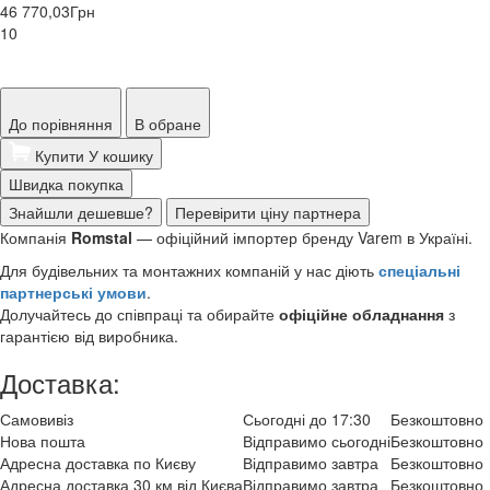
46 770,03
Грн
10
До порівняння
В обране
Купити
У кошику
Швидка покупка
Знайшли дешевше?
Перевірити ціну партнера
Компанія
Romstal
— офіційний імпортер бренду Varem в Україні.
Для будівельних та монтажних компаній у нас діють
спеціальні
партнерські умови
.
Долучайтесь до співпраці та обирайте
офіційне обладнання
з
гарантією від виробника.
Доставка:
Самовивіз
Сьогодні до 17:30
Безкоштовно
Нова пошта
Відправимо сьогодні
Безкоштовно
Адресна доставка по Києву
Відправимо завтра
Безкоштовно
Адресна доставка 30 км від Києва
Відправимо завтра
Безкоштовно