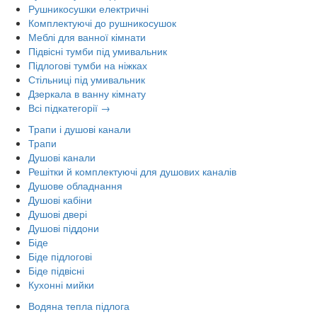
Рушникосушки електричні
Комплектуючі до рушникосушок
Меблі для ванної кімнати
Підвісні тумби під умивальник
Підлогові тумби на ніжках
Стільниці під умивальник
Дзеркала в ванну кімнату
Всі підкатегорії →
Трапи і душові канали
Трапи
Душові канали
Решітки й комплектуючі для душових каналів
Душове обладнання
Душові кабіни
Душові двері
Душові піддони
Біде
Біде підлогові
Біде підвісні
Кухонні мийки
Водяна тепла підлога