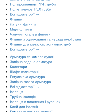
Поліпропіленові PP-R труби
Поліетиленові PEX труби
Всі підкатегорії →
Фітинги
Латунні фітинги
Мідні фітинги
Чавунні і сталеві фітинги
Фітинги з оцинкованої та нержавіючої сталі
Фітинги для металопластикових труб
Всі підкатегорії →
Арматура та комплектуючі
Запірна водяна арматура
Колектори
Шафи колекторні
Регулююча арматура
Запірна газова арматура
Всі підкатегорії →
Ізоляція
Трубна ізоляція
Ізоляція в пластинах і рулонах
Клей для ізоляції
Комплектуючі для ізоляції