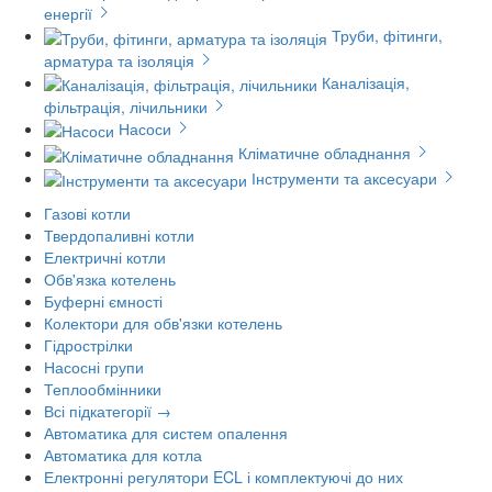
енергії
Труби, фітинги,
арматура та ізоляція
Каналізація,
фільтрація, лічильники
Насоси
Кліматичне обладнання
Інструменти та аксесуари
Газові котли
Твердопаливні котли
Електричні котли
Обв'язка котелень
Буферні ємності
Колектори для обв'язки котелень
Гідрострілки
Насосні групи
Теплообмінники
Всі підкатегорії →
Автоматика для систем опалення
Автоматика для котла
Електронні регулятори ECL і комплектуючі до них