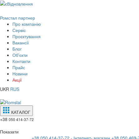
Ромстал партнер
Про компанію
Сервіс
Проєктування
Вакансії
Блог
Об'єкти
Контакти
Прайс
Новини
Акції
UKR
RUS
КАТАЛОГ
+38
050 414-37-72
Показати
+38 050 414-37-72 - Інтернет- магазин
+38 050 469-