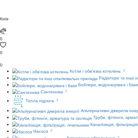
Київ
0
0
0
Котли і обв'язка котелень
Радіатори та інші 
Бойлери, водонагрівачі і баки
Сантехніка
Тепла підлога
Альтернативні джерела енер
Труби, фітинги, армат
Каналізація, фільтрація
Насоси
Кліматичне обладнання