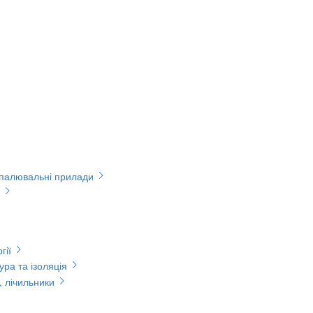
опалювальні прилади
гії
ура та ізоляція
, лічильники