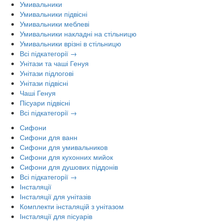
Умивальники
Умивальники підвісні
Умивальники меблеві
Умивальники накладні на стільницю
Умивальники врізні в стільницю
Всі підкатегорії →
Унітази та чаші Генуя
Унітази підлогові
Унітази підвісні
Чаші Генуя
Пісуари підвісні
Всі підкатегорії →
Сифони
Сифони для ванн
Сифони для умивальников
Сифони для кухонних мийок
Сифони для душових піддонів
Всі підкатегорії →
Інсталяції
Інсталяції для унітазів
Комплекти інсталяцій з унітазом
Інсталяції для пісуарів