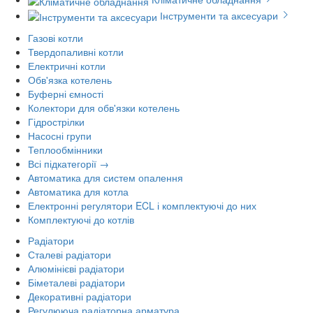
Інструменти та аксесуари
Газові котли
Твердопаливні котли
Електричні котли
Обв'язка котелень
Буферні ємності
Колектори для обв'язки котелень
Гідрострілки
Насосні групи
Теплообмінники
Всі підкатегорії →
Автоматика для систем опалення
Автоматика для котла
Електронні регулятори ECL і комплектуючі до них
Комплектуючі до котлів
Радіатори
Сталеві радіатори
Алюмінієві радіатори
Біметалеві радіатори
Декоративні радіатори
Регулююча радіаторна арматура