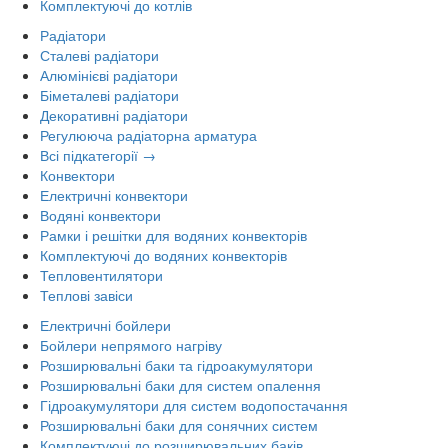
Комплектуючі до котлів
Радіатори
Сталеві радіатори
Алюмінієві радіатори
Біметалеві радіатори
Декоративні радіатори
Регулююча радіаторна арматура
Всі підкатегорії →
Конвектори
Електричні конвектори
Водяні конвектори
Рамки і решітки для водяних конвекторів
Комплектуючі до водяних конвекторів
Тепловентилятори
Теплові завіси
Електричні бойлери
Бойлери непрямого нагріву
Розширювальні баки та гідроакумулятори
Розширювальні баки для систем опалення
Гідроакумулятори для систем водопостачання
Розширювальні баки для сонячних систем
Комплектуючі до розширювальних баків