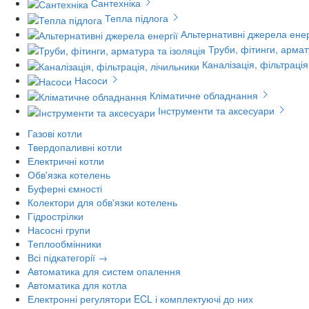
Сантехніка
Тепла підлога
Альтернативні джерела енер
Труби, фітинги, армат
Каналізація, фільтрація
Насоси
Кліматичне обладнання
Інструменти та аксесуари
Газові котли
Твердопаливні котли
Електричні котли
Обв'язка котелень
Буферні ємності
Колектори для обв'язки котелень
Гідрострілки
Насосні групи
Теплообмінники
Всі підкатегорії →
Автоматика для систем опалення
Автоматика для котла
Електронні регулятори ECL і комплектуючі до них