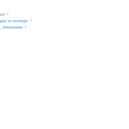
гії
ура та ізоляція
, лічильники