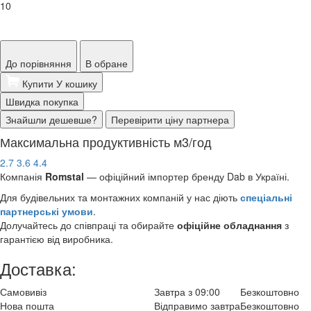
10
До порівняння
В обране
Купити
У кошику
Швидка покупка
Знайшли дешевше?
Перевірити ціну партнера
Максимальна продуктивність м3/год
2.7
3.6
4.4
Компанія
Romstal
— офіційний імпортер бренду Dab в Україні.
Для будівельних та монтажних компаній у нас діють
спеціальні
партнерські умови
.
Долучайтесь до співпраці та обирайте
офіційне обладнання
з
гарантією від виробника.
Доставка:
Самовивіз
Завтра з 09:00
Безкоштовно
Нова пошта
Відправимо завтра
Безкоштовно