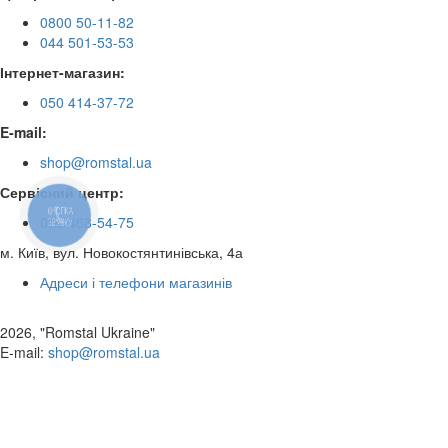
0800 50-11-82
044 501-53-53
Інтернет-магазин:
050 414-37-72
E-mail:
shop@romstal.ua
Сервісний центр:
КНОПКА
050 468-54-75
ЗВ'ЯЗКУ
м. Київ, вул. Новокостянтинівська, 4а
Адреси і телефони магазинів
2026, "Romstal Ukraine"
​E-mail:
shop@romstal.ua