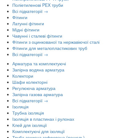
Поліетиленові PEX труби
Всі підкатегорії →
Фітинги
Латунні фітинги
Мідні фітинги
Чавунні і сталеві фітинги
Фітинги з оцинкованої та нержавіючої сталі
Фітинги для металопластикових труб
Всі підкатегорії →
Арматура та комплектуючі
Запірна водяна арматура
Колектори
Шафи колекторні
Регулююча арматура
Запірна газова арматура
Всі підкатегорії →
Ізоляція
Трубна ізоляція
Ізоляція в пластинах і рулонах
Клей для ізоляції
Комплектуючі для ізоляції
Труба захисна гофрована (пешель)