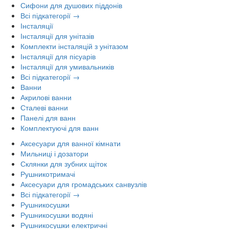
Сифони для душових піддонів
Всі підкатегорії →
Інсталяції
Інсталяції для унітазів
Комплекти інсталяцій з унітазом
Інсталяції для пісуарів
Інсталяції для умивальників
Всі підкатегорії →
Ванни
Акрилові ванни
Сталеві ванни
Панелі для ванн
Комплектуючі для ванн
Аксесуари для ванної кімнати
Мильниці і дозатори
Склянки для зубних щіток
Рушникотримачі
Аксесуари для громадських санвузлів
Всі підкатегорії →
Рушникосушки
Рушникосушки водяні
Рушникосушки електричні