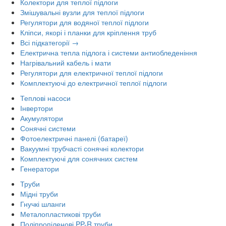
Колектори для теплої підлоги
Змішувальні вузли для теплої підлоги
Регулятори для водяної теплої підлоги
Кліпси, якорі і планки для кріплення труб
Всі підкатегорії →
Електрична тепла підлога і системи антиобледеніння
Нагрівальний кабель і мати
Регулятори для електричної теплої підлоги
Комплектуючі до електричної теплої підлоги
Теплові насоси
Інвертори
Акумулятори
Сонячні системи
Фотоелектричні панелі (батареї)
Вакуумні трубчасті сонячні колектори
Комплектуючі для сонячних систем
Генератори
Труби
Мідні труби
Гнучкі шланги
Металопластикові труби
Поліпропіленові PP-R труби