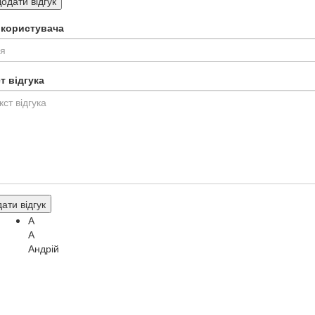
одати відгук
я користувача
т відгука
ати відгук
А
А
Андрій