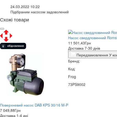
24.03.2022 10:22
Підібраним насосом задоволений
Схожі товари
Насос свердловинний Romst
11 501,43
Грн
Доставка 7-30 днів
Передзамовлення
У ко
Бренд:
Код:
Frog
73PS9002
Поверхневий насос DAB KPS 30/16 M-P
7 049,88
Грн
Доставка 1-4 дні