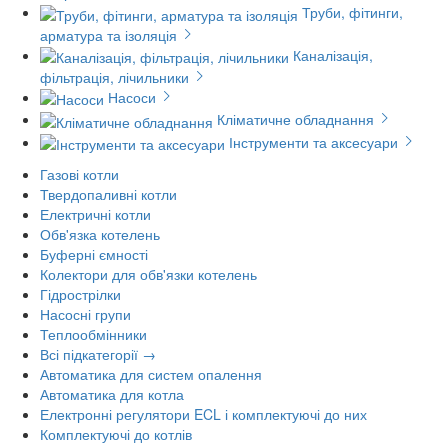
Труби, фітинги,
арматура та ізоляція
Каналізація,
фільтрація, лічильники
Насоси
Кліматичне обладнання
Інструменти та аксесуари
Газові котли
Твердопаливні котли
Електричні котли
Обв'язка котелень
Буферні ємності
Колектори для обв'язки котелень
Гідрострілки
Насосні групи
Теплообмінники
Всі підкатегорії →
Автоматика для систем опалення
Автоматика для котла
Електронні регулятори ECL і комплектуючі до них
Комплектуючі до котлів