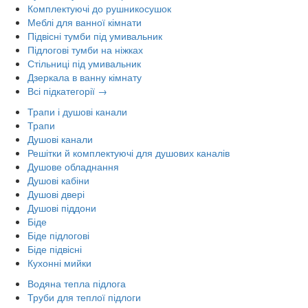
Комплектуючі до рушникосушок
Меблі для ванної кімнати
Підвісні тумби під умивальник
Підлогові тумби на ніжках
Стільниці під умивальник
Дзеркала в ванну кімнату
Всі підкатегорії →
Трапи і душові канали
Трапи
Душові канали
Решітки й комплектуючі для душових каналів
Душове обладнання
Душові кабіни
Душові двері
Душові піддони
Біде
Біде підлогові
Біде підвісні
Кухонні мийки
Водяна тепла підлога
Труби для теплої підлоги