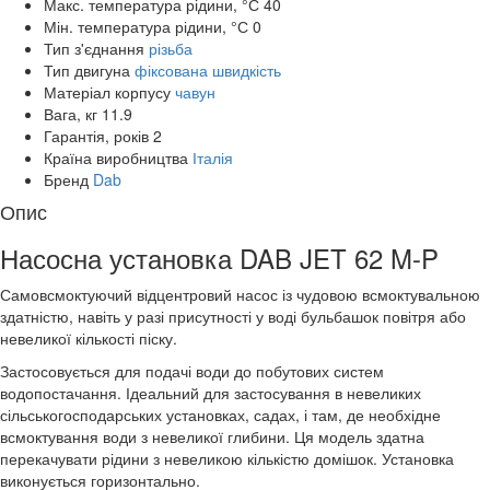
Макс. температура рідини, °С
40
Мін. температура рідини, °С
0
Тип з'єднання
різьба
Тип двигуна
фіксована швидкість
Матеріал корпусу
чавун
Вага, кг
11.9
Гарантія, років
2
Країна виробництва
Італія
Бренд
Dab
Опис
Насосна установка DAB JET 62 M-P
Самовсмоктуючий відцентровий насос із чудовою всмоктувальною
здатністю, навіть у разі присутності у воді бульбашок повітря або
невеликої кількості піску.
Застосовується для подачі води до побутових систем
водопостачання. Ідеальний для застосування в невеликих
сільськогосподарських установках, садах, і там, де необхідне
всмоктування води з невеликої глибини. Ця модель здатна
перекачувати рідини з невеликою кількістю домішок. Установка
виконується горизонтально.