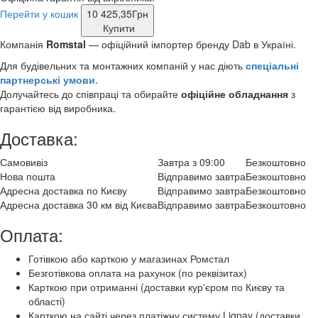
Перейти у кошик
10 425,35
Грн
Купити
Компанія
Romstal
— офіційний імпортер бренду Dab в Україні.
Для будівельних та монтажних компаній у нас діють
спеціальні
партнерські умови
.
Долучайтесь до співпраці та обирайте
офіційне обладнання
з
гарантією від виробника.
Доставка:
Самовивіз
Завтра з 09:00
Безкоштовно
Нова пошта
Відправимо завтра
Безкоштовно
Адресна доставка по Києву
Відправимо завтра
Безкоштовно
Адресна доставка 30 км від Києва
Відправимо завтра
Безкоштовно
Оплата:
Готівкою або карткою у магазинах Ромстал
Безготівкова оплата на рахунок (по реквізитах)
Карткою при отриманні (доставки курʼєром по Києву та
області)
Карткою на сайті через платіжну систему Liqpay (доставки