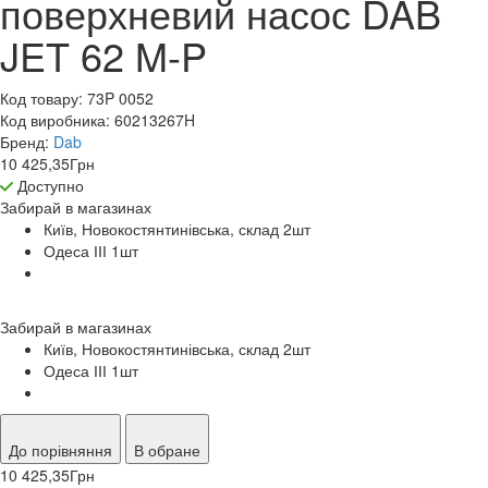
поверхневий насос DAB
JET 62 M-P
Код товару:
73P 0052
Код виробника:
60213267H
Бренд:
Dab
10 425,35
Грн
Доступно
Забирай в
магазинах
Київ, Новокостянтинівська, склад 2
шт
Одеса ІІІ 1
шт
Забирай в
магазинах
Київ, Новокостянтинівська, склад 2
шт
Одеса ІІІ 1
шт
До порівняння
В обране
10 425,35
Грн