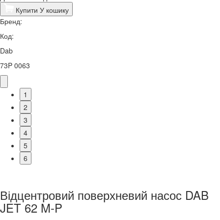
Купити
У кошику
Бренд:
Код:
Dab
73P 0063
1
2
3
4
5
6
Відцентровий поверхневий насос DAB
JET 62 M-P