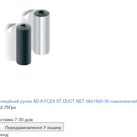
оляційний рулон AD K-FLEX ST DUCT NET 06x1500-30 самоклеючи
2,75
Грн
ставка 7-30 днів
Передзамовлення
У кошику
енд: