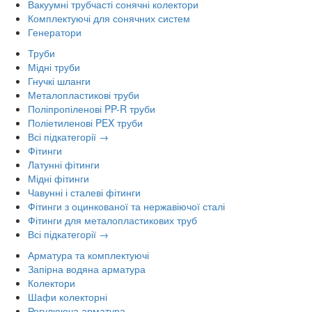
Вакуумні трубчасті сонячні колектори
Комплектуючі для сонячних систем
Генератори
Труби
Мідні труби
Гнучкі шланги
Металопластикові труби
Поліпропіленові PP-R труби
Поліетиленові PEX труби
Всі підкатегорії →
Фітинги
Латунні фітинги
Мідні фітинги
Чавунні і сталеві фітинги
Фітинги з оцинкованої та нержавіючої сталі
Фітинги для металопластикових труб
Всі підкатегорії →
Арматура та комплектуючі
Запірна водяна арматура
Колектори
Шафи колекторні
Регулююча арматура