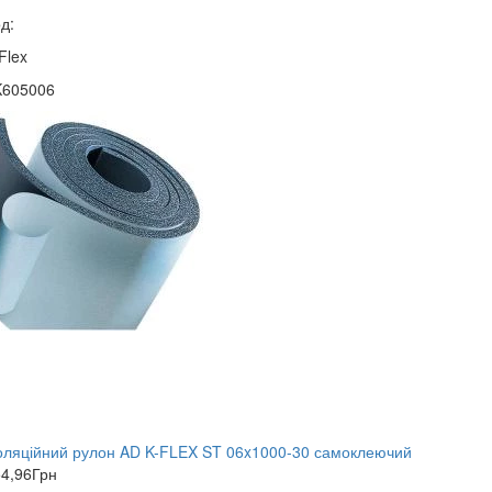
д:
Flex
K605006
оляційний рулон AD K-FLEX ST 06x1000-30 самоклеючий
4,96
Грн