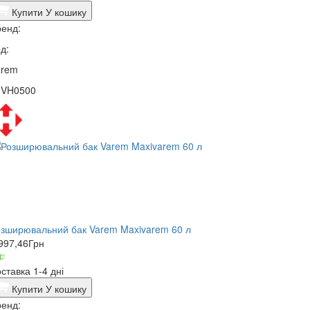
Купити
У кошику
енд:
д:
arem
1VH0500
зширювальний бак Varem Maxivarem 60 л
997,46
Грн
ставка 1-4 дні
Купити
У кошику
енд: