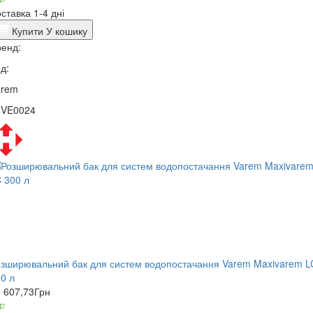
ставка 1-4 дні
Купити
У кошику
енд:
д:
arem
1VE0024
зширювальний бак для систем водопостачання Varem Maxivarem L
0 л
 607,73
Грн