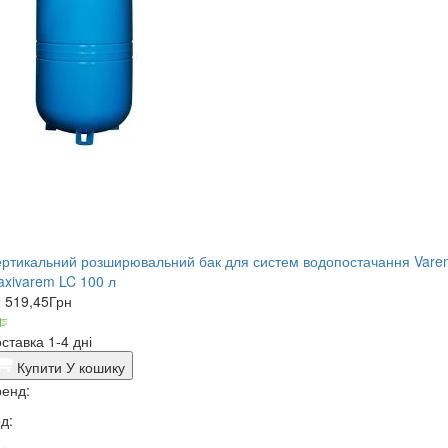
ртикальний розширювальний бак для систем водопостачання Vare
xivarem LC 100 л
 519,45
Грн
ставка 1-4 дні
Купити
У кошику
енд:
д: