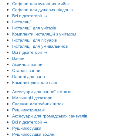
Сифони для кухонних мийок
Сифони для душових піддонів
Всі підкатегорії →
Інсталяції
Інсталяції для унітазів
Комплекти інсталяцій з унітазом
Інсталяції для пісуарів
Інсталяції для умивальників
Всі підкатегорії →
Ванни
Акрилові ванни
Сталеві ванни
Панелі для ванн
Комплектуючі для ванн
Аксесуари для ванної кімнати
Мильниці і дозатори
Склянки для зубних щіток
Рушникотримачі
Аксесуари для громадських санвузлів
Всі підкатегорії →
Рушникосушки
Рушникосушки водяні