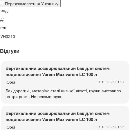
Передзамовлення
У кошику
енд:
д:
arem
1VH0210
Відгуки
Вертикальний розширювальний бак для систем
водопостачання Varem Maxivarem LC 100 л
Юрій
01.10.2025 01:27
Бак дорогий , матеріал сталі низької якості, груши вистачило
на три роки . Не рекомендую.
Вертикальний розширювальний бак для систем
водопостачання Varem Maxivarem LC 100 л
Юрій
01.10.2025 01:25