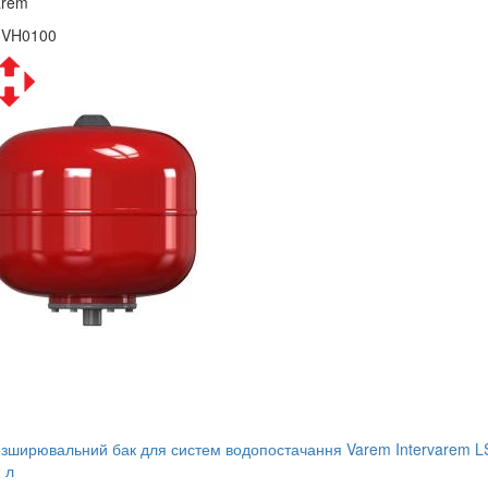
arem
1VH0100
зширювальний бак для систем водопостачання Varem Intervarem L
 л