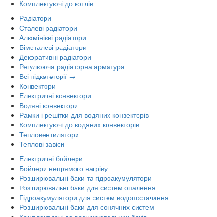
Комплектуючі до котлів
Радіатори
Сталеві радіатори
Алюмінієві радіатори
Біметалеві радіатори
Декоративні радіатори
Регулююча радіаторна арматура
Всі підкатегорії →
Конвектори
Електричні конвектори
Водяні конвектори
Рамки і решітки для водяних конвекторів
Комплектуючі до водяних конвекторів
Тепловентилятори
Теплові завіси
Електричні бойлери
Бойлери непрямого нагріву
Розширювальні баки та гідроакумулятори
Розширювальні баки для систем опалення
Гідроакумулятори для систем водопостачання
Розширювальні баки для сонячних систем
Комплектуючі до розширювальних баків