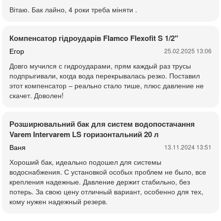
Вітаю. Бак лайно, 4 роки треба міняти .
Компенсатор гідроударів Flamco Flexofit S 1/2"
Егор
25.02.2025 13:06
Довго мучился с гидроударами, прям каждый раз трусы
подпрыгивали, когда вода перекрывалась резко. Поставил
этот компенсатор – реально стало тише, плюс давление не
скачет. Доволен!
Розширювальний бак для систем водопостачання
Varem Intervarem LS горизонтальний 20 л
Ваня
13.11.2024 13:51
Хороший бак, идеально подошел для системы
водоснабжения. С установкой особых проблем не было, все
крепления надежные. Давление держит стабильно, без
потерь. За свою цену отличный вариант, особенно для тех,
кому нужен надежный резерв.