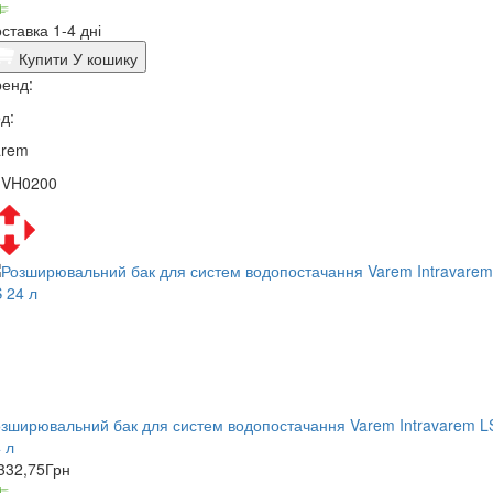
ставка 1-4 дні
Купити
У кошику
енд:
д:
arem
1VH0200
зширювальний бак для систем водопостачання Varem Intravarem L
 л
332,75
Грн