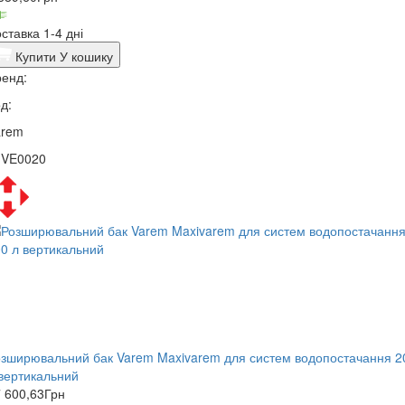
ставка 1-4 дні
Купити
У кошику
енд:
д:
arem
1VE0020
зширювальний бак Varem Maxivarem для систем водопостачання 2
вертикальний
 600,63
Грн