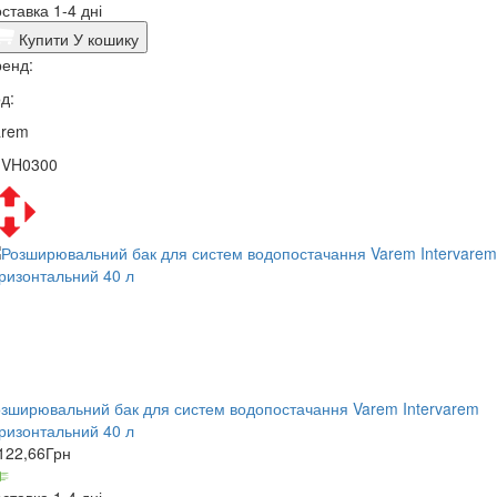
ставка 1-4 дні
Купити
У кошику
енд:
д:
arem
1VH0300
зширювальний бак для систем водопостачання Varem Intervarem
ризонтальний 40 л
122,66
Грн