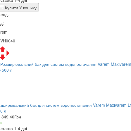
ставка 1-4 дні
Купити
У кошику
енд:
д:
arem
1VH0040
зширювальний бак для систем водопостачання Varem Maxivarem L
0 л
 849,40
Грн
ставка 1-4 дні