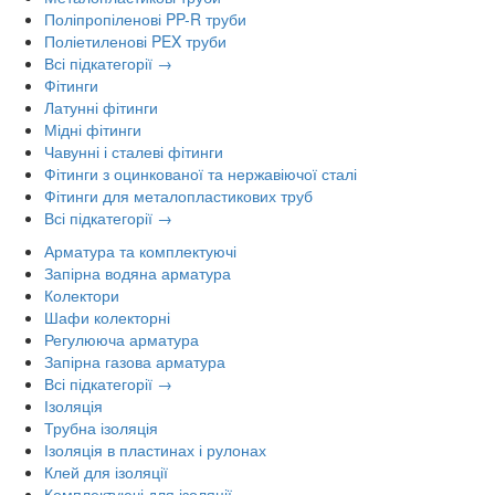
Поліпропіленові PP-R труби
Поліетиленові PEX труби
Всі підкатегорії →
Фітинги
Латунні фітинги
Мідні фітинги
Чавунні і сталеві фітинги
Фітинги з оцинкованої та нержавіючої сталі
Фітинги для металопластикових труб
Всі підкатегорії →
Арматура та комплектуючі
Запірна водяна арматура
Колектори
Шафи колекторні
Регулююча арматура
Запірна газова арматура
Всі підкатегорії →
Ізоляція
Трубна ізоляція
Ізоляція в пластинах і рулонах
Клей для ізоляції
Комплектуючі для ізоляції