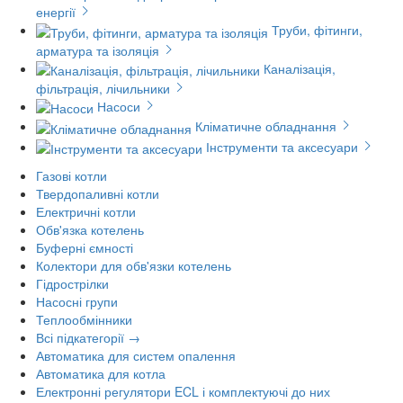
енергії
Труби, фітинги,
арматура та ізоляція
Каналізація,
фільтрація, лічильники
Насоси
Кліматичне обладнання
Інструменти та аксесуари
Газові котли
Твердопаливні котли
Електричні котли
Обв'язка котелень
Буферні ємності
Колектори для обв'язки котелень
Гідрострілки
Насосні групи
Теплообмінники
Всі підкатегорії →
Автоматика для систем опалення
Автоматика для котла
Електронні регулятори ECL і комплектуючі до них