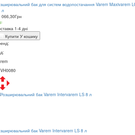
зширювальний бак для систем водопостачання Varem Maxivarem L
 л
 066,30
Грн
ставка 1-4 дні
Купити
У кошику
енд:
д:
arem
1VH0080
зширювальний бак Varem Intervarem LS 8 л