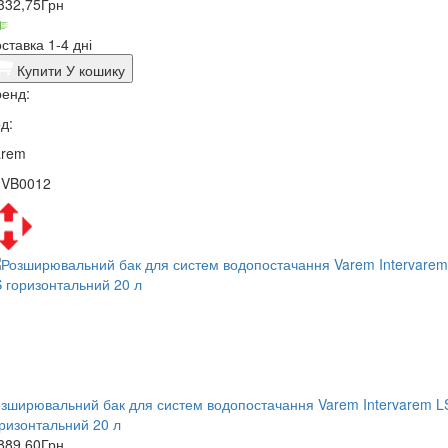
332,75
Грн
ставка 1-4 дні
Купити
У кошику
енд:
д:
arem
1VB0012
зширювальний бак для систем водопостачання Varem Intervarem L
ризонтальний 20 л
889,60
Грн