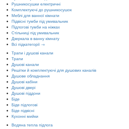
Рушникосушки електричні
Комплектуючі до рушникосушок
Меблі для ванної кімнати
Підвісні тумби під умивальник
Підлогові тумби на ніжках
Стільниці під умивальник
Дзеркала в ванну кімнату
Всі підкатегорії →
Трапи і душові канали
Трапи
Душові канали
Решітки й комплектуючі для душових каналів
Душове обладнання
Душові кабіни
Душові двері
Душові піддони
Біде
Біде підлогові
Біде підвісні
Кухонні мийки
Водяна тепла підлога