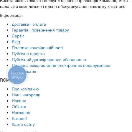
Висока якість товарів і послуг є основою філософії Компанії, мета –
надавати комплексне і якісне обслуговування кожному клієнтові.
Інформація
Доставка і оплата
Гарантія і повернення товару
Сервіс
Blog
Політика конфіденційності
Публічна оферта
Публічний договір оренди обладнання
Правила використання електронних подарункових
сертифікатів
КНОПКА
ЗВ'ЯЗКУ
ROMSTAL
Про компанію
Наші нагороди
Новини
Об'єкти
Навчання
Вакансії
Карта сайту