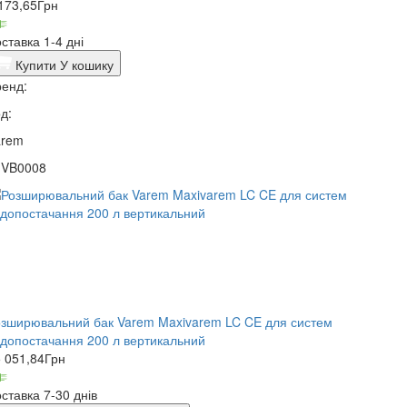
173,65
Грн
ставка 1-4 дні
Купити
У кошику
енд:
д:
arem
1VB0008
зширювальний бак Varem Maxivarem LC CE для систем
допостачання 200 л вертикальний
 051,84
Грн
ставка 7-30 днів