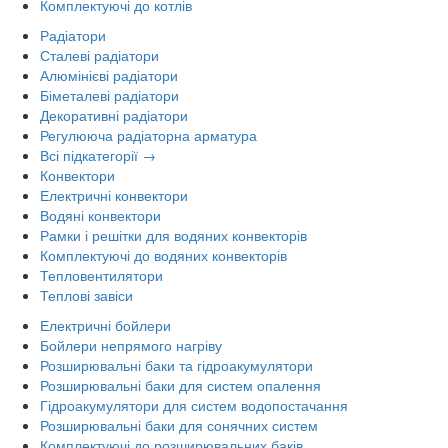
Комплектуючі до котлів
Радіатори
Сталеві радіатори
Алюмінієві радіатори
Біметалеві радіатори
Декоративні радіатори
Регулююча радіаторна арматура
Всі підкатегорії →
Конвектори
Електричні конвектори
Водяні конвектори
Рамки і решітки для водяних конвекторів
Комплектуючі до водяних конвекторів
Тепловентилятори
Теплові завіси
Електричні бойлери
Бойлери непрямого нагріву
Розширювальні баки та гідроакумулятори
Розширювальні баки для систем опалення
Гідроакумулятори для систем водопостачання
Розширювальні баки для сонячних систем
Комплектуючі до розширювальних баків