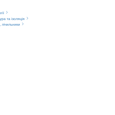
гії
ура та ізоляція
, лічильники