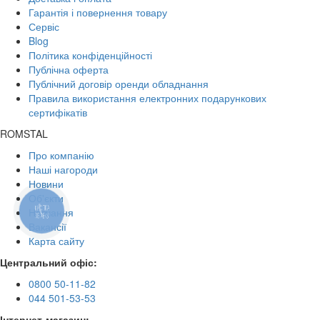
Гарантія і повернення товару
Сервіс
Blog
Політика конфіденційності
Публічна оферта
Публічний договір оренди обладнання
Правила використання електронних подарункових
сертифікатів
ROMSTAL
Про компанію
Наші нагороди
Новини
Об'єкти
КНОПКА
Навчання
ЗВ'ЯЗКУ
Вакансії
Карта сайту
Центральний офіс:
0800 50-11-82
044 501-53-53
Інтернет-магазин: