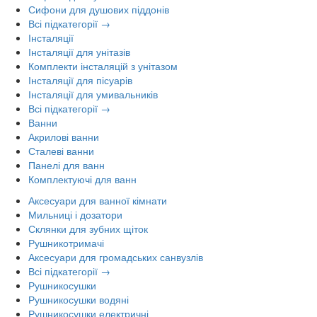
Сифони для душових піддонів
Всі підкатегорії →
Інсталяції
Інсталяції для унітазів
Комплекти інсталяцій з унітазом
Інсталяції для пісуарів
Інсталяції для умивальників
Всі підкатегорії →
Ванни
Акрилові ванни
Сталеві ванни
Панелі для ванн
Комплектуючі для ванн
Аксесуари для ванної кімнати
Мильниці і дозатори
Склянки для зубних щіток
Рушникотримачі
Аксесуари для громадських санвузлів
Всі підкатегорії →
Рушникосушки
Рушникосушки водяні
Рушникосушки електричні