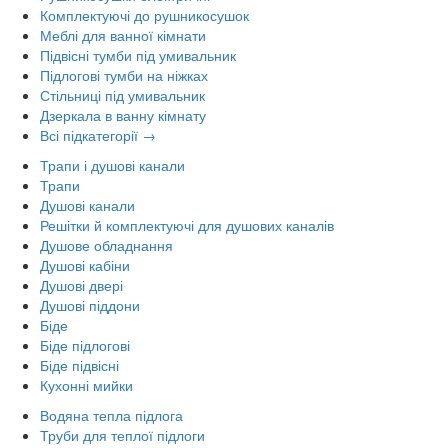
Комплектуючі до рушникосушок
Меблі для ванної кімнати
Підвісні тумби під умивальник
Підлогові тумби на ніжках
Стільниці під умивальник
Дзеркала в ванну кімнату
Всі підкатегорії →
Трапи і душові канали
Трапи
Душові канали
Решітки й комплектуючі для душових каналів
Душове обладнання
Душові кабіни
Душові двері
Душові піддони
Біде
Біде підлогові
Біде підвісні
Кухонні мийки
Водяна тепла підлога
Труби для теплої підлоги