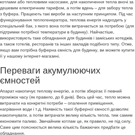
котлами або тепловими насосами, для накопичення тепла вночі за
дешевим електричним тарифом, а потім вдень – для забору тепла
з буфера. Працюють такі вироби за наступним принципом. Під час
функціонування теплогенератора, теплова енергія надходить у
спеціальний бак, з якого вона потім витрачається за потребою (для
підтримки потрібної температури в будинку). Найчастіше,
використовують таке обладнання для будинків і заміських котеджів,
а також готелів, ресторанів та інших закладів подібного типу. Отже,
якщо вам потрібна буферна ємність для будинку, ви можете купити
її у нашому інтернет-магазині.
Переваги акумулюючих
ємностей
Апарат накопичує теплову енергію, а потім зберігає її певний
проміжок часу (як правило, до 6 днів). Весь цей час, тепло можна
витрачати на конкретні потреби – опалення приміщення,
нагрівання води і т.д. Наявність такої буферної ємності дозволяє
накопичувати, а потім витрачати велику кількість тепла, тим самим
економити паливо. Звичайним котлам це, як правило, не під силу.
Саме цим пояснюється велика кількість бажаючих придбати це
обладнання.