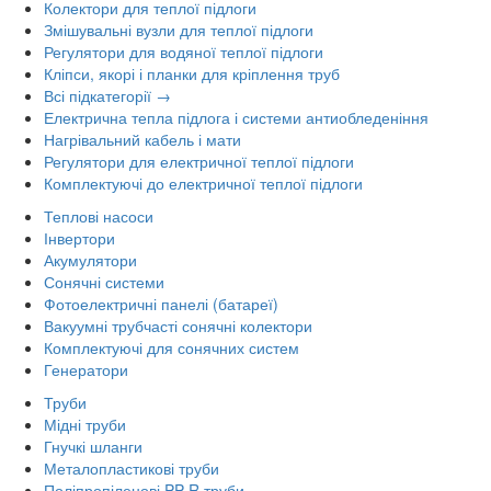
Колектори для теплої підлоги
Змішувальні вузли для теплої підлоги
Регулятори для водяної теплої підлоги
Кліпси, якорі і планки для кріплення труб
Всі підкатегорії →
Електрична тепла підлога і системи антиобледеніння
Нагрівальний кабель і мати
Регулятори для електричної теплої підлоги
Комплектуючі до електричної теплої підлоги
Теплові насоси
Інвертори
Акумулятори
Сонячні системи
Фотоелектричні панелі (батареї)
Вакуумні трубчасті сонячні колектори
Комплектуючі для сонячних систем
Генератори
Труби
Мідні труби
Гнучкі шланги
Металопластикові труби
Поліпропіленові PP-R труби