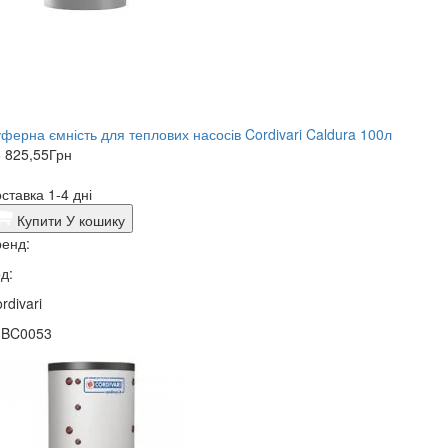
ферна ємність для теплових насосів Cordivari Caldura 100л
 825,55
Грн
ставка 1-4 дні
Купити
У кошику
енд:
д:
rdivari
1BC0053