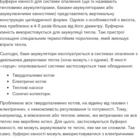
Буферні ємності для системи опалення (ще їх називають
тепловими акумуляторами, баками-акумуляторами або
акумулюючими ємностями) представляють вертикальну
конструкцію циліндричної форми. Однією з особливостей є висота,
яка приблизно в 4-5 разів більша від його діаметру. Буферна
ємність використовується для акумуляції тепла. Такі пристрої
оснащені спеціальним термостійким поролоном, який зменшує
втрати тепла.
Сьогодні, баки-акумулятори експлуатуються в системах опалення з
декількома джерелами тепла (хоча можуть і з одним). В якості
«серця» опалювальної системи застосовується таке обладнання:
Твердопаливні котли
Електричні котли
Теплові насоси
Сонячні колектори.
Проблемою всіх твердопаливних котлів, на відміну від газових і
електричних, є неможливість регулювання їх потужності. Тому,
наприклад, в міжсезоння або теплою зимою, ми витрачаємо не все
тепло яке виробляє котел. Для цього, застосовуються буферні
ємності, які можуть акумулювати те тепло, яке ми не спожили. Так
само, буферні ємності можуть використовуватися з електричними