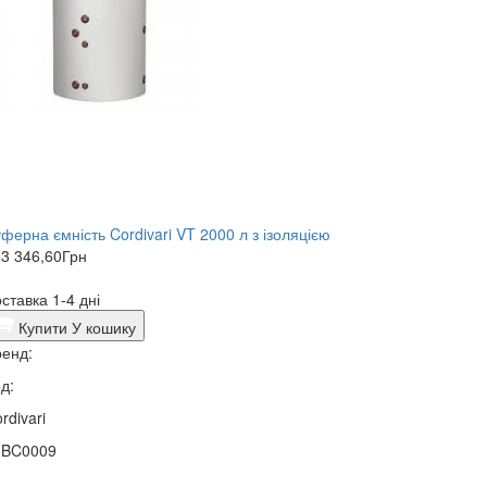
ферна ємність Cordivari VT 2000 л з ізоляцією
3 346,60
Грн
ставка 1-4 дні
Купити
У кошику
енд:
д:
rdivari
1BC0009