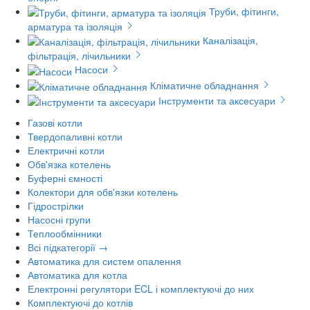
Труби, фітинги,
арматура та ізоляція
Каналізація,
фільтрація, лічильники
Насоси
Кліматичне обладнання
Інструменти та аксесуари
Газові котли
Твердопаливні котли
Електричні котли
Обв'язка котелень
Буферні ємності
Колектори для обв'язки котелень
Гідрострілки
Насосні групи
Теплообмінники
Всі підкатегорії →
Автоматика для систем опалення
Автоматика для котла
Електронні регулятори ECL і комплектуючі до них
Комплектуючі до котлів