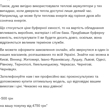
Також, дуже вигідно використовувати теплові акумулятори у тих
випадках, коли джерела тепла доступні лише деякий час.
Наприклад, це може бути теплова енергія від горіння дров або
сонячна енергія.
Що стосується ціни буферної ємності, то на вартість обладнання
впливають виробник, матеріал і об’єм бака. Придбавши буферну
ємність, експлуатувати її ви будете досить довго, оскільки, вона
відрізняється великим терміном служби.
Ви можете оформити замовлення онлайн, або звернутися в один із
наших магазинів, розташованих по всій Україні. Знайти нас можна в
Києві, Вінниці, Житомирі, Івано-Франківську, Луцьку, Львові, Одесі,
Рівному, Тернополі, Хмельницькому, Черкасах, Чернігові,
Чернівцях.
Зателефонуйте нам і ми професійно вас проконсультуємо та
допоможемо купити оптимальну модель, що відповідає вашим
вимогам і ціні. Чекаємо на ваш дзвінок!
-500
грн
на вашу покупку від 4750 грн*