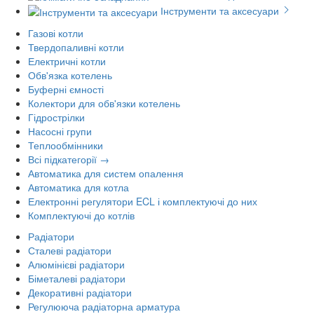
Інструменти та аксесуари
Газові котли
Твердопаливні котли
Електричні котли
Обв'язка котелень
Буферні ємності
Колектори для обв'язки котелень
Гідрострілки
Насосні групи
Теплообмінники
Всі підкатегорії →
Автоматика для систем опалення
Автоматика для котла
Електронні регулятори ECL і комплектуючі до них
Комплектуючі до котлів
Радіатори
Сталеві радіатори
Алюмінієві радіатори
Біметалеві радіатори
Декоративні радіатори
Регулююча радіаторна арматура