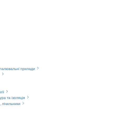
опалювальні прилади
гії
ура та ізоляція
, лічильники