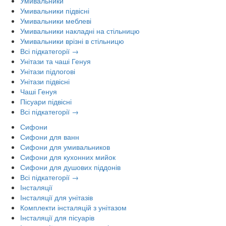
Умивальники
Умивальники підвісні
Умивальники меблеві
Умивальники накладні на стільницю
Умивальники врізні в стільницю
Всі підкатегорії →
Унітази та чаші Генуя
Унітази підлогові
Унітази підвісні
Чаші Генуя
Пісуари підвісні
Всі підкатегорії →
Сифони
Сифони для ванн
Сифони для умивальников
Сифони для кухонних мийок
Сифони для душових піддонів
Всі підкатегорії →
Інсталяції
Інсталяції для унітазів
Комплекти інсталяцій з унітазом
Інсталяції для пісуарів