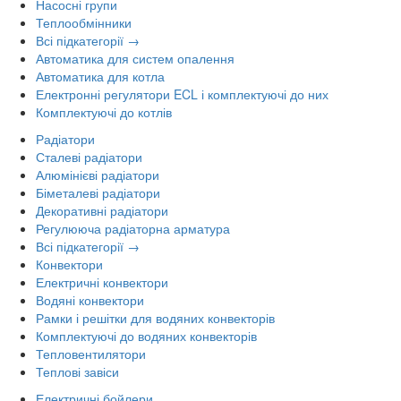
Насосні групи
Теплообмінники
Всі підкатегорії →
Автоматика для систем опалення
Автоматика для котла
Електронні регулятори ECL і комплектуючі до них
Комплектуючі до котлів
Радіатори
Сталеві радіатори
Алюмінієві радіатори
Біметалеві радіатори
Декоративні радіатори
Регулююча радіаторна арматура
Всі підкатегорії →
Конвектори
Електричні конвектори
Водяні конвектори
Рамки і решітки для водяних конвекторів
Комплектуючі до водяних конвекторів
Тепловентилятори
Теплові завіси
Електричні бойлери