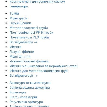
Комплектуючі для сонячних систем
Генератори
Труби
Мідні труби
Гнучкі шланги
Металопластикові труби
Поліпропіленові PP-R труби
Поліетиленові PEX труби
Всі підкатегорії →
Фітинги
Латунні фітинги
Мідні фітинги
Чавунні і сталеві фітинги
Фітинги з оцинкованої та нержавіючої сталі
Фітинги для металопластикових труб
Всі підкатегорії →
Арматура та комплектуючі
Запірна водяна арматура
Колектори
Шафи колекторні
Регулююча арматура
Запірна газова арматура