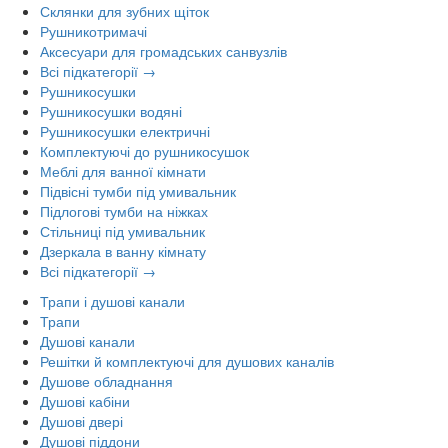
Склянки для зубних щіток
Рушникотримачі
Аксесуари для громадських санвузлів
Всі підкатегорії →
Рушникосушки
Рушникосушки водяні
Рушникосушки електричні
Комплектуючі до рушникосушок
Меблі для ванної кімнати
Підвісні тумби під умивальник
Підлогові тумби на ніжках
Стільниці під умивальник
Дзеркала в ванну кімнату
Всі підкатегорії →
Трапи і душові канали
Трапи
Душові канали
Решітки й комплектуючі для душових каналів
Душове обладнання
Душові кабіни
Душові двері
Душові піддони