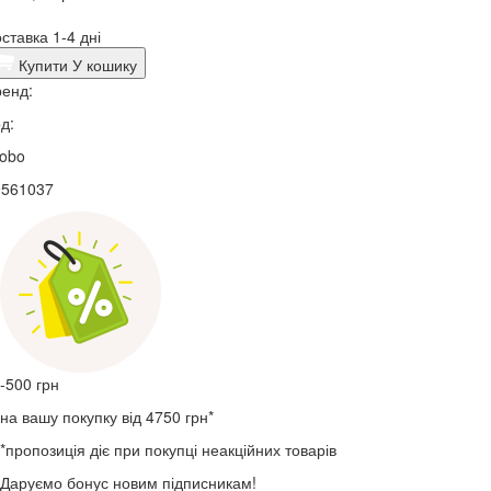
ставка 1-4 дні
Купити
У кошику
енд:
д:
lobo
9561037
-500
грн
на вашу покупку від 4750 грн*
*пропозиція діє при покупці неакційних товарів
Даруємо бонус новим підписникам!