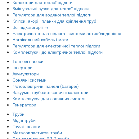
Колектори для теплої підлоги
Змішувальні вузли для теплої підлоги
Регулятори для водяної теплої підлоги
Кліпси, якорі і планки для кріплення труб
Всі підкатегорії →
Електрична тепла підлога і системи антиобледеніння
Нагрівальний кабель і мати
Регулятори для електричної теплої підлоги
Комплектуючі до електричної теплої підлоги
Теплові насоси
Інвертори
Акумулятори
Сонячні системи
Фотоелектричні панелі (батареї)
Вакуумні трубчасті сонячні колектори
Комплектуючі для сонячних систем
Генератори
Труби
Мідні труби
Гнучкі шланги
Металопластикові труби
Поліпропіленові PP-R труби