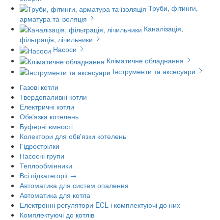
Труби, фітинги,
арматура та ізоляція
Каналізація,
фільтрація, лічильники
Насоси
Кліматичне обладнання
Інструменти та аксесуари
Газові котли
Твердопаливні котли
Електричні котли
Обв'язка котелень
Буферні ємності
Колектори для обв'язки котелень
Гідрострілки
Насосні групи
Теплообмінники
Всі підкатегорії →
Автоматика для систем опалення
Автоматика для котла
Електронні регулятори ECL і комплектуючі до них
Комплектуючі до котлів