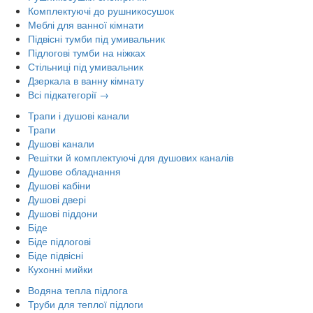
Комплектуючі до рушникосушок
Меблі для ванної кімнати
Підвісні тумби під умивальник
Підлогові тумби на ніжках
Стільниці під умивальник
Дзеркала в ванну кімнату
Всі підкатегорії →
Трапи і душові канали
Трапи
Душові канали
Решітки й комплектуючі для душових каналів
Душове обладнання
Душові кабіни
Душові двері
Душові піддони
Біде
Біде підлогові
Біде підвісні
Кухонні мийки
Водяна тепла підлога
Труби для теплої підлоги