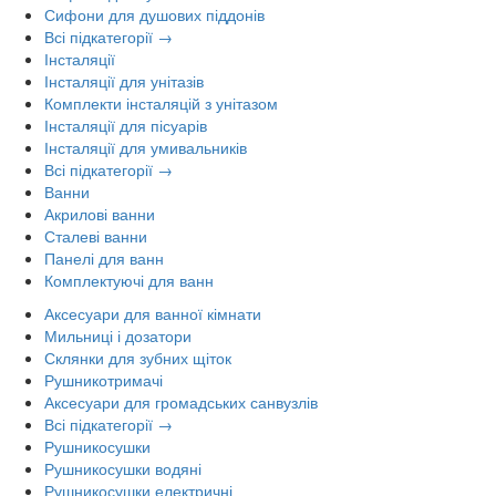
Сифони для душових піддонів
Всі підкатегорії →
Інсталяції
Інсталяції для унітазів
Комплекти інсталяцій з унітазом
Інсталяції для пісуарів
Інсталяції для умивальників
Всі підкатегорії →
Ванни
Акрилові ванни
Сталеві ванни
Панелі для ванн
Комплектуючі для ванн
Аксесуари для ванної кімнати
Мильниці і дозатори
Склянки для зубних щіток
Рушникотримачі
Аксесуари для громадських санвузлів
Всі підкатегорії →
Рушникосушки
Рушникосушки водяні
Рушникосушки електричні