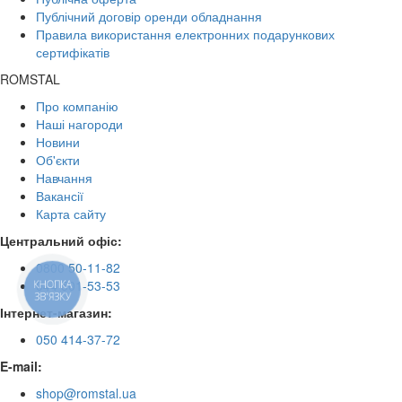
Публічний договір оренди обладнання
Правила використання електронних подарункових
сертифікатів
ROMSTAL
Про компанію
Наші нагороди
Новини
Об'єкти
Навчання
Вакансії
Карта сайту
Центральний офіс:
0800 50-11-82
044 501-53-53
КНОПКА
ЗВ'ЯЗКУ
Інтернет-магазин:
050 414-37-72
E-mail:
shop@romstal.ua