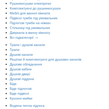
Рушникосушки електричні
Комплектуючі до рушникосушок
Меблі для ванної кімнати
Підвісні тумби під умивальник
Підлогові тумби на ніжках
Стільниці під умивальник
Дзеркала в ванну кімнату
Всі підкатегорії →
Трапи і душові канали
Трапи
Душові канали
Решітки й комплектуючі для душових каналів
Душове обладнання
Душові кабіни
Душові двері
Душові піддони
Біде
Біде підлогові
Біде підвісні
Кухонні мийки
Водяна тепла підлога