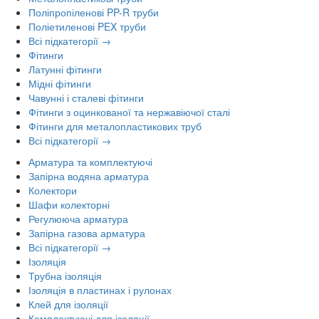
Поліпропіленові PP-R труби
Поліетиленові PEX труби
Всі підкатегорії →
Фітинги
Латунні фітинги
Мідні фітинги
Чавунні і сталеві фітинги
Фітинги з оцинкованої та нержавіючої сталі
Фітинги для металопластикових труб
Всі підкатегорії →
Арматура та комплектуючі
Запірна водяна арматура
Колектори
Шафи колекторні
Регулююча арматура
Запірна газова арматура
Всі підкатегорії →
Ізоляція
Трубна ізоляція
Ізоляція в пластинах і рулонах
Клей для ізоляції
Комплектуючі для ізоляції