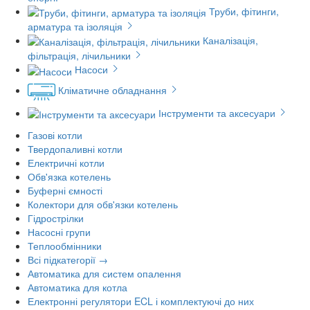
Труби, фітинги,
арматура та ізоляція
Каналізація,
фільтрація, лічильники
Насоси
Кліматичне обладнання
Інструменти та аксесуари
Газові котли
Твердопаливні котли
Електричні котли
Обв'язка котелень
Буферні ємності
Колектори для обв'язки котелень
Гідрострілки
Насосні групи
Теплообмінники
Всі підкатегорії →
Автоматика для систем опалення
Автоматика для котла
Електронні регулятори ECL і комплектуючі до них