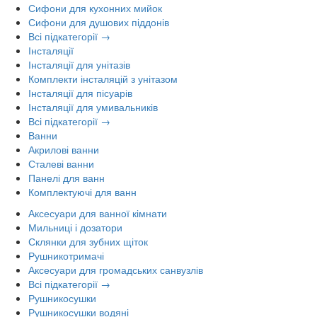
Сифони для кухонних мийок
Сифони для душових піддонів
Всі підкатегорії →
Інсталяції
Інсталяції для унітазів
Комплекти інсталяцій з унітазом
Інсталяції для пісуарів
Інсталяції для умивальників
Всі підкатегорії →
Ванни
Акрилові ванни
Сталеві ванни
Панелі для ванн
Комплектуючі для ванн
Аксесуари для ванної кімнати
Мильниці і дозатори
Склянки для зубних щіток
Рушникотримачі
Аксесуари для громадських санвузлів
Всі підкатегорії →
Рушникосушки
Рушникосушки водяні