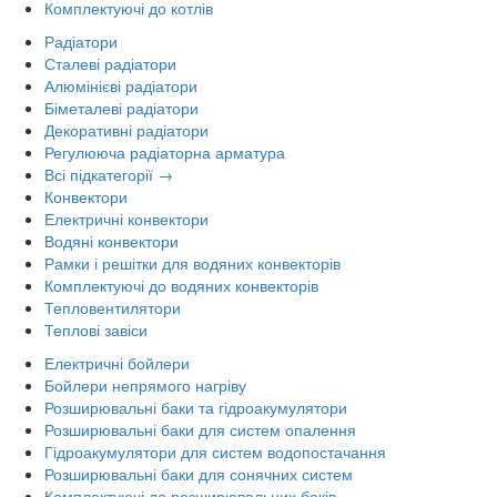
Комплектуючі до котлів
Радіатори
Сталеві радіатори
Алюмінієві радіатори
Біметалеві радіатори
Декоративні радіатори
Регулююча радіаторна арматура
Всі підкатегорії →
Конвектори
Електричні конвектори
Водяні конвектори
Рамки і решітки для водяних конвекторів
Комплектуючі до водяних конвекторів
Тепловентилятори
Теплові завіси
Електричні бойлери
Бойлери непрямого нагріву
Розширювальні баки та гідроакумулятори
Розширювальні баки для систем опалення
Гідроакумулятори для систем водопостачання
Розширювальні баки для сонячних систем
Комплектуючі до розширювальних баків