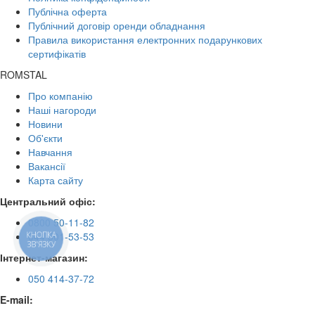
Публічна оферта
Публічний договір оренди обладнання
Правила використання електронних подарункових
сертифікатів
ROMSTAL
Про компанію
Наші нагороди
Новини
Об'єкти
Навчання
Вакансії
Карта сайту
Центральний офіс:
0800 50-11-82
КНОПКА
044 501-53-53
ЗВ'ЯЗКУ
Інтернет-магазин:
050 414-37-72
E-mail: