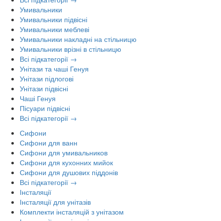
Умивальники
Умивальники підвісні
Умивальники меблеві
Умивальники накладні на стільницю
Умивальники врізні в стільницю
Всі підкатегорії →
Унітази та чаші Генуя
Унітази підлогові
Унітази підвісні
Чаші Генуя
Пісуари підвісні
Всі підкатегорії →
Сифони
Сифони для ванн
Сифони для умивальников
Сифони для кухонних мийок
Сифони для душових піддонів
Всі підкатегорії →
Інсталяції
Інсталяції для унітазів
Комплекти інсталяцій з унітазом