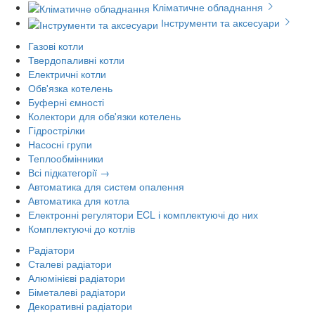
Кліматичне обладнання
Інструменти та аксесуари
Газові котли
Твердопаливні котли
Електричні котли
Обв'язка котелень
Буферні ємності
Колектори для обв'язки котелень
Гідрострілки
Насосні групи
Теплообмінники
Всі підкатегорії →
Автоматика для систем опалення
Автоматика для котла
Електронні регулятори ECL і комплектуючі до них
Комплектуючі до котлів
Радіатори
Сталеві радіатори
Алюмінієві радіатори
Біметалеві радіатори
Декоративні радіатори