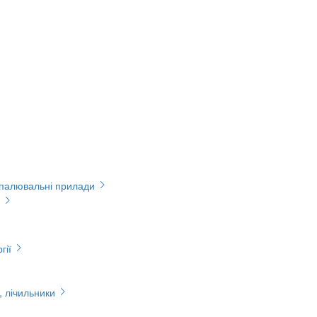
опалювальні прилади
гії
, лічильники