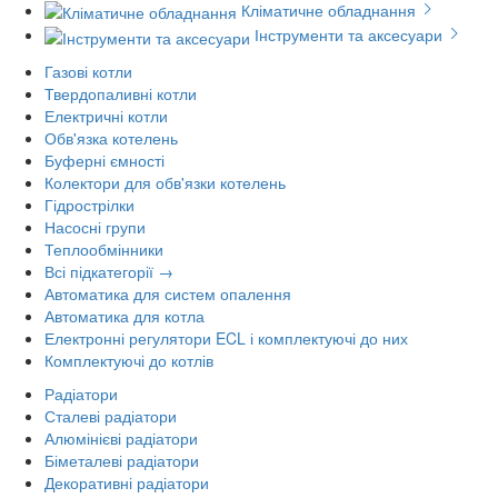
Кліматичне обладнання
Інструменти та аксесуари
Газові котли
Твердопаливні котли
Електричні котли
Обв'язка котелень
Буферні ємності
Колектори для обв'язки котелень
Гідрострілки
Насосні групи
Теплообмінники
Всі підкатегорії →
Автоматика для систем опалення
Автоматика для котла
Електронні регулятори ECL і комплектуючі до них
Комплектуючі до котлів
Радіатори
Сталеві радіатори
Алюмінієві радіатори
Біметалеві радіатори
Декоративні радіатори