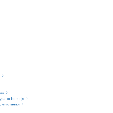
гії
ура та ізоляція
, лічильники