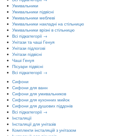
Умивальники
Умивальники підвісні
Умивальники меблеві
Умивальники накладні на стільницю
Умивальники врізні в стільницю
Всі підкатегорії →
Унітази та чаші Генуя
Унітази підлогові
Унітази підвісні
Чаші Генуя
Пісуари підвісні
Всі підкатегорії →
Сифони
Сифони для ванн
Сифони для умивальников
Сифони для кухонних мийок
Сифони для душових піддонів
Всі підкатегорії →
Інсталяції
Інсталяції для унітазів
Комплекти інсталяцій з унітазом
Інсталяції для пісуарів