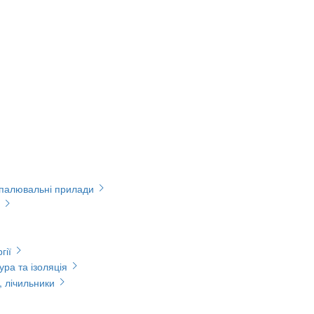
опалювальні прилади
гії
ура та ізоляція
, лічильники