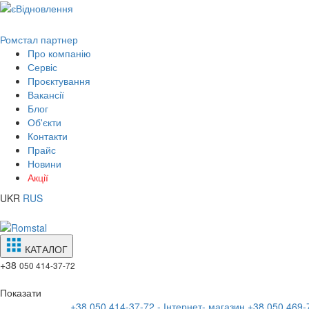
Ромстал партнер
Про компанію
Сервіс
Проєктування
Вакансії
Блог
Об'єкти
Контакти
Прайс
Новини
Акції
UKR
RUS
КАТАЛОГ
+38
050 414-37-72
Показати
+38 050 414-37-72 - Інтернет- магазин
+38 050 469-