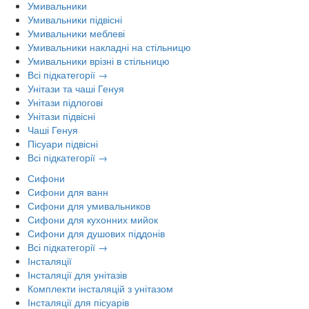
Умивальники
Умивальники підвісні
Умивальники меблеві
Умивальники накладні на стільницю
Умивальники врізні в стільницю
Всі підкатегорії →
Унітази та чаші Генуя
Унітази підлогові
Унітази підвісні
Чаші Генуя
Пісуари підвісні
Всі підкатегорії →
Сифони
Сифони для ванн
Сифони для умивальников
Сифони для кухонних мийок
Сифони для душових піддонів
Всі підкатегорії →
Інсталяції
Інсталяції для унітазів
Комплекти інсталяцій з унітазом
Інсталяції для пісуарів