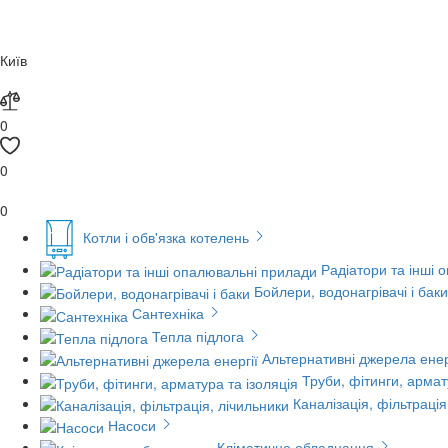
Київ
0
0
0
Котли і обв'язка котелень
Радіатори та інші 
Бойлери, водонагрівачі і баки
Сантехніка
Тепла підлога
Альтернативні джерела енер
Труби, фітинги, армат
Каналізація, фільтрація
Насоси
Кліматичне обладнання