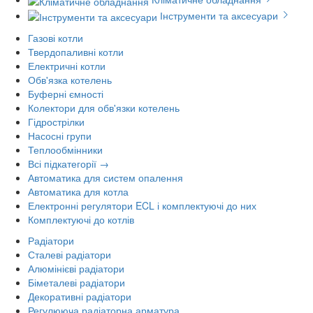
Інструменти та аксесуари
Газові котли
Твердопаливні котли
Електричні котли
Обв'язка котелень
Буферні ємності
Колектори для обв'язки котелень
Гідрострілки
Насосні групи
Теплообмінники
Всі підкатегорії →
Автоматика для систем опалення
Автоматика для котла
Електронні регулятори ECL і комплектуючі до них
Комплектуючі до котлів
Радіатори
Сталеві радіатори
Алюмінієві радіатори
Біметалеві радіатори
Декоративні радіатори
Регулююча радіаторна арматура