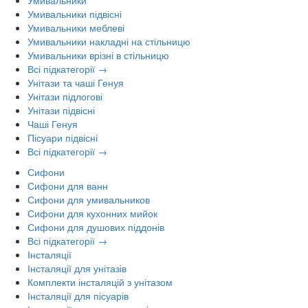
Умивальники
Умивальники підвісні
Умивальники меблеві
Умивальники накладні на стільницю
Умивальники врізні в стільницю
Всі підкатегорії →
Унітази та чаші Генуя
Унітази підлогові
Унітази підвісні
Чаші Генуя
Пісуари підвісні
Всі підкатегорії →
Сифони
Сифони для ванн
Сифони для умивальников
Сифони для кухонних мийок
Сифони для душових піддонів
Всі підкатегорії →
Інсталяції
Інсталяції для унітазів
Комплекти інсталяцій з унітазом
Інсталяції для пісуарів