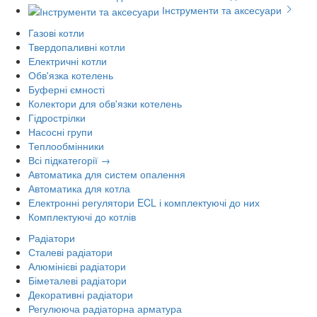
Інструменти та аксесуари
Газові котли
Твердопаливні котли
Електричні котли
Обв'язка котелень
Буферні ємності
Колектори для обв'язки котелень
Гідрострілки
Насосні групи
Теплообмінники
Всі підкатегорії →
Автоматика для систем опалення
Автоматика для котла
Електронні регулятори ECL і комплектуючі до них
Комплектуючі до котлів
Радіатори
Сталеві радіатори
Алюмінієві радіатори
Біметалеві радіатори
Декоративні радіатори
Регулююча радіаторна арматура