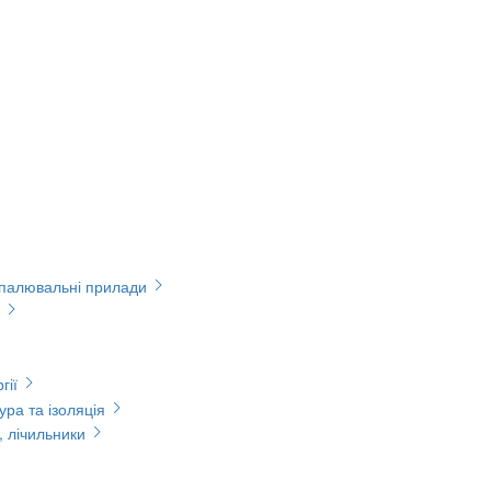
опалювальні прилади
гії
ура та ізоляція
, лічильники