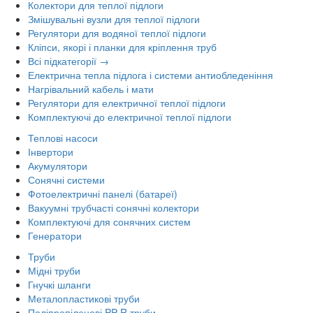
Колектори для теплої підлоги
Змішувальні вузли для теплої підлоги
Регулятори для водяної теплої підлоги
Кліпси, якорі і планки для кріплення труб
Всі підкатегорії →
Електрична тепла підлога і системи антиобледеніння
Нагрівальний кабель і мати
Регулятори для електричної теплої підлоги
Комплектуючі до електричної теплої підлоги
Теплові насоси
Інвертори
Акумулятори
Сонячні системи
Фотоелектричні панелі (батареї)
Вакуумні трубчасті сонячні колектори
Комплектуючі для сонячних систем
Генератори
Труби
Мідні труби
Гнучкі шланги
Металопластикові труби
Поліпропіленові PP-R труби