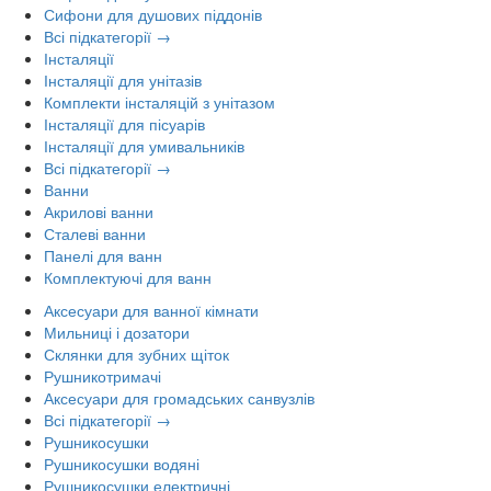
Сифони для душових піддонів
Всі підкатегорії →
Інсталяції
Інсталяції для унітазів
Комплекти інсталяцій з унітазом
Інсталяції для пісуарів
Інсталяції для умивальників
Всі підкатегорії →
Ванни
Акрилові ванни
Сталеві ванни
Панелі для ванн
Комплектуючі для ванн
Аксесуари для ванної кімнати
Мильниці і дозатори
Склянки для зубних щіток
Рушникотримачі
Аксесуари для громадських санвузлів
Всі підкатегорії →
Рушникосушки
Рушникосушки водяні
Рушникосушки електричні