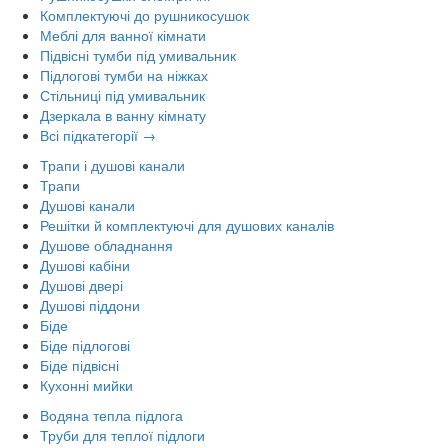
Комплектуючі до рушникосушок
Меблі для ванної кімнати
Підвісні тумби під умивальник
Підлогові тумби на ніжках
Стільниці під умивальник
Дзеркала в ванну кімнату
Всі підкатегорії →
Трапи і душові канали
Трапи
Душові канали
Решітки й комплектуючі для душових каналів
Душове обладнання
Душові кабіни
Душові двері
Душові піддони
Біде
Біде підлогові
Біде підвісні
Кухонні мийки
Водяна тепла підлога
Труби для теплої підлоги