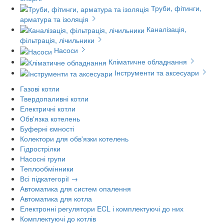
Труби, фітинги,
арматура та ізоляція
Каналізація,
фільтрація, лічильники
Насоси
Кліматичне обладнання
Інструменти та аксесуари
Газові котли
Твердопаливні котли
Електричні котли
Обв'язка котелень
Буферні ємності
Колектори для обв'язки котелень
Гідрострілки
Насосні групи
Теплообмінники
Всі підкатегорії →
Автоматика для систем опалення
Автоматика для котла
Електронні регулятори ECL і комплектуючі до них
Комплектуючі до котлів