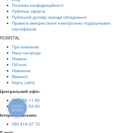
Політика конфіденційності
Публічна оферта
Публічний договір оренди обладнання
Правила використання електронних подарункових
сертифікатів
ROMSTAL
Про компанію
Наші нагороди
Новини
Об'єкти
Навчання
Вакансії
Карта сайту
Центральний офіс:
0800 50-11-82
044 501-53-53
КНОПКА
ЗВ'ЯЗКУ
Інтернет-магазин:
050 414-37-72
E-mail: