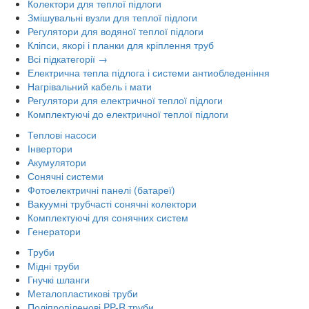
Колектори для теплої підлоги
Змішувальні вузли для теплої підлоги
Регулятори для водяної теплої підлоги
Кліпси, якорі і планки для кріплення труб
Всі підкатегорії →
Електрична тепла підлога і системи антиобледеніння
Нагрівальний кабель і мати
Регулятори для електричної теплої підлоги
Комплектуючі до електричної теплої підлоги
Теплові насоси
Інвертори
Акумулятори
Сонячні системи
Фотоелектричні панелі (батареї)
Вакуумні трубчасті сонячні колектори
Комплектуючі для сонячних систем
Генератори
Труби
Мідні труби
Гнучкі шланги
Металопластикові труби
Поліпропіленові PP-R труби