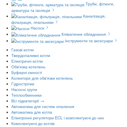
Труби, фітинги,
арматура та ізоляція
Каналізація,
фільтрація, лічильники
Насоси
Кліматичне обладнання
Інструменти та аксесуари
Газові котли
Твердопаливні котли
Електричні котли
Обв'язка котелень
Буферні ємності
Колектори для обв'язки котелень
Гідрострілки
Насосні групи
Теплообмінники
Всі підкатегорії →
Автоматика для систем опалення
Автоматика для котла
Електронні регулятори ECL і комплектуючі до них
Комплектуючі до котлів