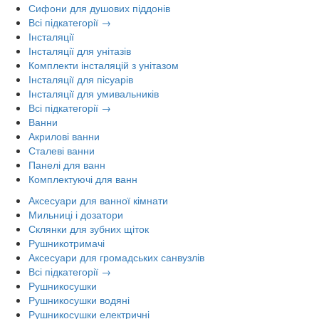
Сифони для душових піддонів
Всі підкатегорії →
Інсталяції
Інсталяції для унітазів
Комплекти інсталяцій з унітазом
Інсталяції для пісуарів
Інсталяції для умивальників
Всі підкатегорії →
Ванни
Акрилові ванни
Сталеві ванни
Панелі для ванн
Комплектуючі для ванн
Аксесуари для ванної кімнати
Мильниці і дозатори
Склянки для зубних щіток
Рушникотримачі
Аксесуари для громадських санвузлів
Всі підкатегорії →
Рушникосушки
Рушникосушки водяні
Рушникосушки електричні