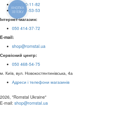
0800 50-11-82
КНОПКА
044 501-53-53
ЗВ'ЯЗКУ
Інтернет-магазин:
050 414-37-72
E-mail:
shop@romstal.ua
Сервісний центр:
050 468-54-75
м. Київ, вул. Новокостянтинівська, 4а
Адреси і телефони магазинів
2026, "Romstal Ukraine"
​E-mail:
shop@romstal.ua