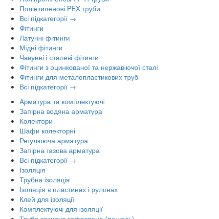
Поліетиленові PEX труби
Всі підкатегорії →
Фітинги
Латунні фітинги
Мідні фітинги
Чавунні і сталеві фітинги
Фітинги з оцинкованої та нержавіючої сталі
Фітинги для металопластикових труб
Всі підкатегорії →
Арматура та комплектуючі
Запірна водяна арматура
Колектори
Шафи колекторні
Регулююча арматура
Запірна газова арматура
Всі підкатегорії →
Ізоляція
Трубна ізоляція
Ізоляція в пластинах і рулонах
Клей для ізоляції
Комплектуючі для ізоляції
Труба захисна гофрована (пешель)