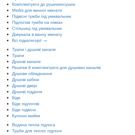
Комплектуючі до рушникосушок
Меблі для ванної кімнати
Підвісні тумби під умивальник
Підлогові тумби на ніжках
Стільниці під умивальник
Дзеркала в ванну кімнату
Всі підкатегорії →
Трапи і душові канали
Трапи
Душові канали
Решітки й комплектуючі для душових каналів
Душове обладнання
Душові кабіни
Душові двері
Душові піддони
Біде
Біде підлогові
Біде підвісні
Кухонні мийки
Водяна тепла підлога
Труби для теплої підлоги