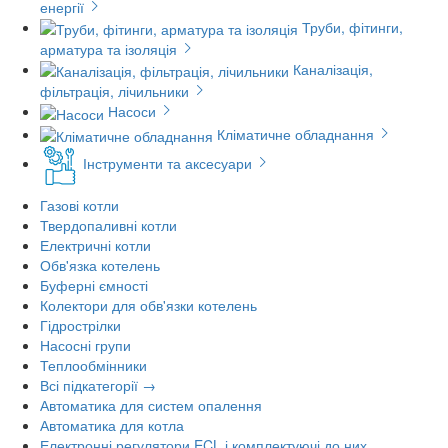
енергії
Труби, фітинги,
арматура та ізоляція
Каналізація,
фільтрація, лічильники
Насоси
Кліматичне обладнання
Інструменти та аксесуари
Газові котли
Твердопаливні котли
Електричні котли
Обв'язка котелень
Буферні ємності
Колектори для обв'язки котелень
Гідрострілки
Насосні групи
Теплообмінники
Всі підкатегорії →
Автоматика для систем опалення
Автоматика для котла
Електронні регулятори ECL і комплектуючі до них