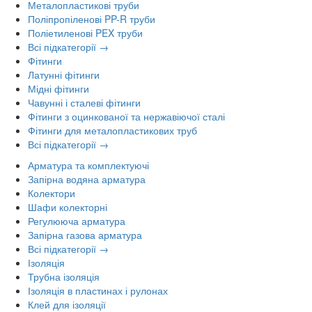
Металопластикові труби
Поліпропіленові PP-R труби
Поліетиленові PEX труби
Всі підкатегорії →
Фітинги
Латунні фітинги
Мідні фітинги
Чавунні і сталеві фітинги
Фітинги з оцинкованої та нержавіючої сталі
Фітинги для металопластикових труб
Всі підкатегорії →
Арматура та комплектуючі
Запірна водяна арматура
Колектори
Шафи колекторні
Регулююча арматура
Запірна газова арматура
Всі підкатегорії →
Ізоляція
Трубна ізоляція
Ізоляція в пластинах і рулонах
Клей для ізоляції