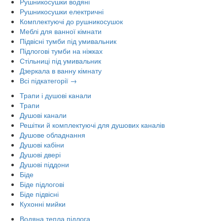
Рушникосушки водяні
Рушникосушки електричні
Комплектуючі до рушникосушок
Меблі для ванної кімнати
Підвісні тумби під умивальник
Підлогові тумби на ніжках
Стільниці під умивальник
Дзеркала в ванну кімнату
Всі підкатегорії →
Трапи і душові канали
Трапи
Душові канали
Решітки й комплектуючі для душових каналів
Душове обладнання
Душові кабіни
Душові двері
Душові піддони
Біде
Біде підлогові
Біде підвісні
Кухонні мийки
Водяна тепла підлога