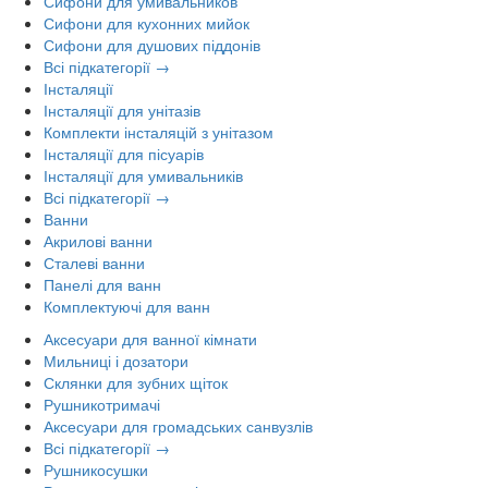
Сифони для умивальников
Сифони для кухонних мийок
Сифони для душових піддонів
Всі підкатегорії →
Інсталяції
Інсталяції для унітазів
Комплекти інсталяцій з унітазом
Інсталяції для пісуарів
Інсталяції для умивальників
Всі підкатегорії →
Ванни
Акрилові ванни
Сталеві ванни
Панелі для ванн
Комплектуючі для ванн
Аксесуари для ванної кімнати
Мильниці і дозатори
Склянки для зубних щіток
Рушникотримачі
Аксесуари для громадських санвузлів
Всі підкатегорії →
Рушникосушки