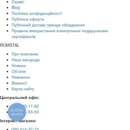
Сервіс
Blog
Політика конфіденційності
Публічна оферта
Публічний договір оренди обладнання
Правила використання електронних подарункових
сертифікатів
ROMSTAL
Про компанію
Наші нагороди
Новини
Об'єкти
Навчання
Вакансії
Карта сайту
Центральний офіс:
0800 50-11-82
КНОПКА
044 501-53-53
ЗВ'ЯЗКУ
Інтернет-магазин:
050 414-37-72