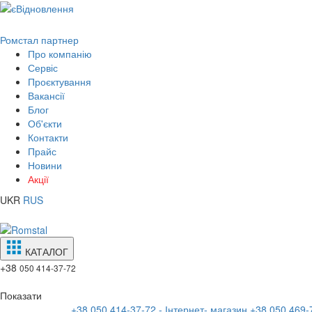
Ромстал партнер
Про компанію
Сервіс
Проєктування
Вакансії
Блог
Об'єкти
Контакти
Прайс
Новини
Акції
UKR
RUS
КАТАЛОГ
+38
050 414-37-72
Показати
+38 050 414-37-72 - Інтернет- магазин
+38 050 469-