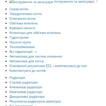
Інструменти та аксесуари
Газові котли
Твердопаливні котли
Електричні котли
Обв'язка котелень
Буферні ємності
Колектори для обв'язки котелень
Гідрострілки
Насосні групи
Теплообмінники
Всі підкатегорії →
Автоматика для систем опалення
Автоматика для котла
Електронні регулятори ECL і комплектуючі до них
Комплектуючі до котлів
Радіатори
Сталеві радіатори
Алюмінієві радіатори
Біметалеві радіатори
Декоративні радіатори
Регулююча радіаторна арматура
Всі підкатегорії →