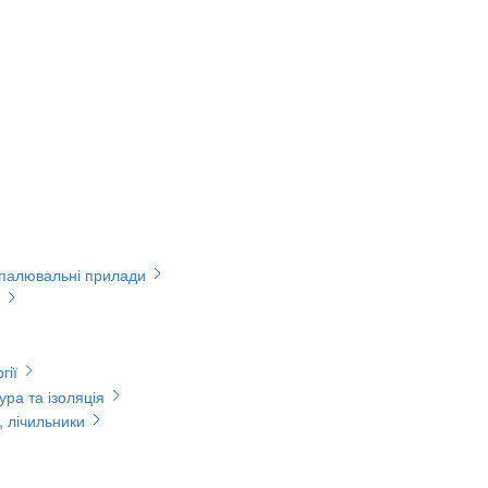
опалювальні прилади
гії
ура та ізоляція
, лічильники