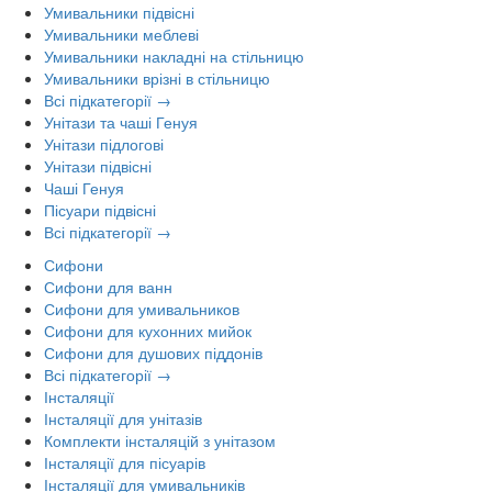
Умивальники підвісні
Умивальники меблеві
Умивальники накладні на стільницю
Умивальники врізні в стільницю
Всі підкатегорії →
Унітази та чаші Генуя
Унітази підлогові
Унітази підвісні
Чаші Генуя
Пісуари підвісні
Всі підкатегорії →
Сифони
Сифони для ванн
Сифони для умивальников
Сифони для кухонних мийок
Сифони для душових піддонів
Всі підкатегорії →
Інсталяції
Інсталяції для унітазів
Комплекти інсталяцій з унітазом
Інсталяції для пісуарів
Інсталяції для умивальників