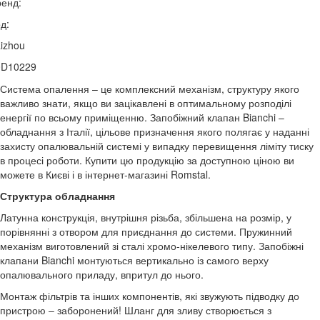
енд:
д:
izhou
0D10229
Система опалення – це комплексний механізм, структуру якого
важливо знати, якщо ви зацікавлені в оптимальному розподілі
енергії по всьому приміщенню. Запобіжний клапан Bianchi –
обладнання з Італії, цільове призначення якого полягає у наданні
захисту опалювальній системі у випадку перевищення ліміту тиску
в процесі роботи. Купити цю продукцію за доступною ціною ви
можете в Києві і в інтернет-магазині Romstal.
Структура обладнання
Латунна конструкція, внутрішня різьба, збільшена на розмір, у
порівнянні з отвором для приєднання до системи. Пружинний
механізм виготовлений зі сталі хромо-нікелевого типу. Запобіжні
клапани Bianchi монтуються вертикально із самого верху
опалювального приладу, впритул до нього.
Монтаж фільтрів та інших компонентів, які звужують підводку до
пристрою – заборонений! Шланг для зливу створюється з