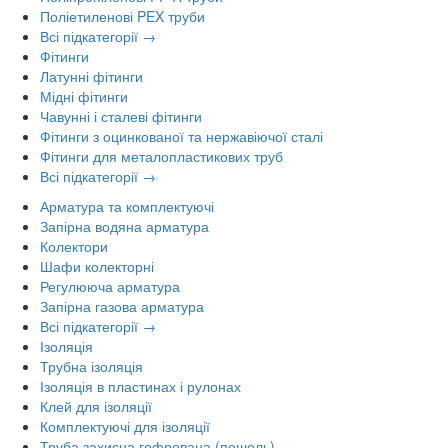
Поліетиленові PEX труби
Всі підкатегорії →
Фітинги
Латунні фітинги
Мідні фітинги
Чавунні і сталеві фітинги
Фітинги з оцинкованої та нержавіючої сталі
Фітинги для металопластикових труб
Всі підкатегорії →
Арматура та комплектуючі
Запірна водяна арматура
Колектори
Шафи колекторні
Регулююча арматура
Запірна газова арматура
Всі підкатегорії →
Ізоляція
Трубна ізоляція
Ізоляція в пластинах і рулонах
Клей для ізоляції
Комплектуючі для ізоляції
Труба захисна гофрована (пешель)