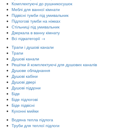
Комплектуючі до рушникосушок
Меблі для ванної кімнати
Підвісні тумби під умивальник
Підлогові тумби на ніжках
Стільниці під умивальник
Дзеркала в ванну кімнату
Всі підкатегорії →
Трапи і душові канали
Трапи
Душові канали
Решітки й комплектуючі для душових каналів
Душове обладнання
Душові кабіни
Душові двері
Душові піддони
Біде
Біде підлогові
Біде підвісні
Кухонні мийки
Водяна тепла підлога
Труби для теплої підлоги