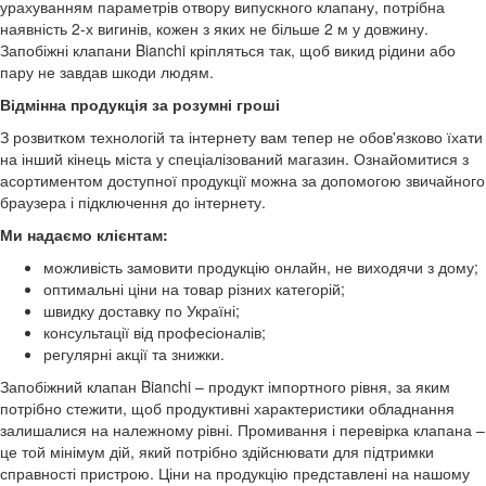
урахуванням параметрів отвору випускного клапану, потрібна
наявність 2-х вигинів, кожен з яких не більше 2 м у довжину.
Запобіжні клапани Bianchi кріпляться так, щоб викид рідини або
пару не завдав шкоди людям.
Відмінна продукція за розумні гроші
З розвитком технологій та інтернету вам тепер не обов'язково їхати
на інший кінець міста у спеціалізований магазин. Ознайомитися з
асортиментом доступної продукції можна за допомогою звичайного
браузера і підключення до інтернету.
Ми надаємо клієнтам:
можливість замовити продукцію онлайн, не виходячи з дому;
оптимальні ціни на товар різних категорій;
швидку доставку по Україні;
консультації від професіоналів;
регулярні акції та знижки.
Запобіжний клапан Bianchi – продукт імпортного рівня, за яким
потрібно стежити, щоб продуктивні характеристики обладнання
залишалися на належному рівні. Промивання і перевірка клапана –
це той мінімум дій, який потрібно здійснювати для підтримки
справності пристрою. Ціни на продукцію представлені на нашому