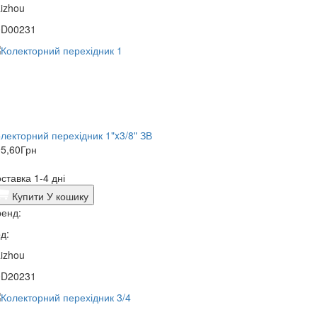
izhou
0D00231
лекторний перехідник 1"x3/8" ЗВ
5,60
Грн
ставка 1-4 дні
Купити
У кошику
енд:
д:
izhou
0D20231