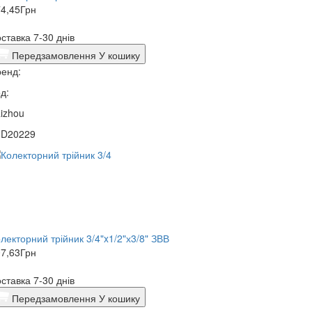
4,45
Грн
ставка 7-30 днів
Передзамовлення
У кошику
енд:
д:
izhou
0D20229
лекторний трійник 3/4"x1/2"х3/8" ЗВВ
7,63
Грн
ставка 7-30 днів
Передзамовлення
У кошику