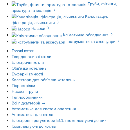
Труби, фітинги,
арматура та ізоляція
Каналізація,
фільтрація, лічильники
Насоси
Кліматичне обладнання
Інструменти та аксесуари
Газові котли
Твердопаливні котли
Електричні котли
Обв'язка котелень
Буферні ємності
Колектори для обв'язки котелень
Гідрострілки
Насосні групи
Теплообмінники
Всі підкатегорії →
Автоматика для систем опалення
Автоматика для котла
Електронні регулятори ECL і комплектуючі до них
Комплектуючі до котлів