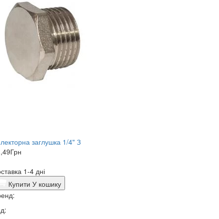
лекторна заглушка 1/4" З
,49
Грн
ставка 1-4 дні
Купити
У кошику
енд:
д: