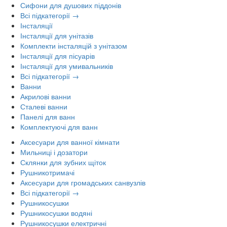
Сифони для душових піддонів
Всі підкатегорії →
Інсталяції
Інсталяції для унітазів
Комплекти інсталяцій з унітазом
Інсталяції для пісуарів
Інсталяції для умивальників
Всі підкатегорії →
Ванни
Акрилові ванни
Сталеві ванни
Панелі для ванн
Комплектуючі для ванн
Аксесуари для ванної кімнати
Мильниці і дозатори
Склянки для зубних щіток
Рушникотримачі
Аксесуари для громадських санвузлів
Всі підкатегорії →
Рушникосушки
Рушникосушки водяні
Рушникосушки електричні