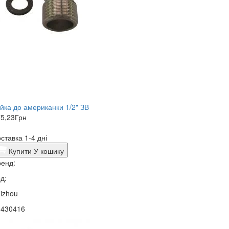
йка до американки 1/2" ЗВ
5,23
Грн
ставка 1-4 дні
Купити
У кошику
енд:
д:
izhou
0430416