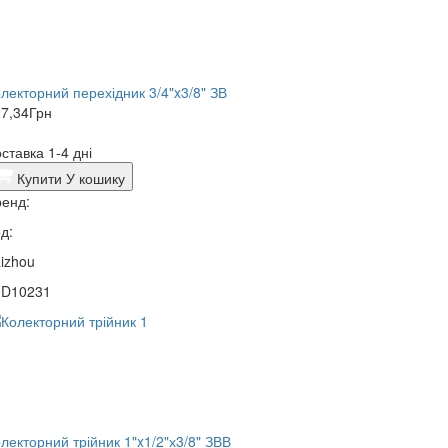
лекторний перехідник 3/4"x3/8" ЗВ
7,34
Грн
ставка 1-4 дні
Купити
У кошику
енд:
д:
izhou
0D10231
лекторний трійник 1"x1/2"х3/8" ЗВВ