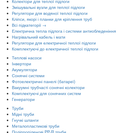
Колектори для теплої підлоги
Змішувальні вузли для теплої підлоги
Регулятори для водяної теплої підлоги
Кліпси, якорі і планки для кріплення труб
Всі підкатегорії →
Електрична тепла підлога і системи антиобледеніння
Нагрівальний кабель і мати
Регулятори для електричної теплої підлоги
Комплектуючі до електричної теплої підлоги
Теплові насоси
Інвертори
Акумулятори
Сонячні системи
Фотоелектричні панелі (батареї)
Вакуумні трубчасті сонячні колектори
Комплектуючі для сонячних систем
Генератори
Труби
Мідні труби
Гнучкі шланги
Металопластикові труби
Поліпропіленові PP-R труби