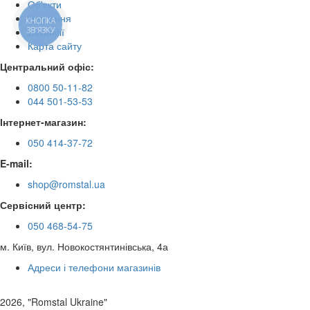
Об'єкти
Навчання
КНОПКА
ЗВ'ЯЗКУ
Вакансії
Карта сайту
Центральний офіс:
0800 50-11-82
044 501-53-53
Інтернет-магазин:
050 414-37-72
E-mail:
shop@romstal.ua
Сервісний центр:
050 468-54-75
м. Київ, вул. Новокостянтинівська, 4а
Адреси і телефони магазинів
2026, "Romstal Ukraine"