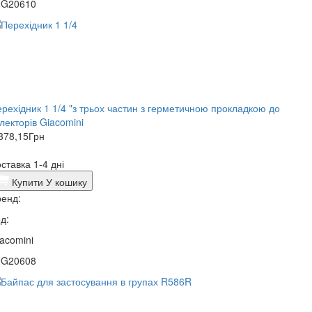
2G20610
рехідник 1 1/4 "з трьох частин з герметичною прокладкою до
лекторів Giacomini
378,15
Грн
ставка 1-4 дні
Купити
У кошику
енд:
д:
acomini
2G20608