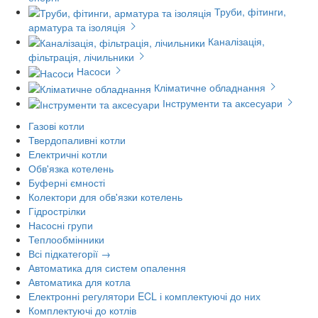
Труби, фітинги,
арматура та ізоляція
Каналізація,
фільтрація, лічильники
Насоси
Кліматичне обладнання
Інструменти та аксесуари
Газові котли
Твердопаливні котли
Електричні котли
Обв'язка котелень
Буферні ємності
Колектори для обв'язки котелень
Гідрострілки
Насосні групи
Теплообмінники
Всі підкатегорії →
Автоматика для систем опалення
Автоматика для котла
Електронні регулятори ECL і комплектуючі до них
Комплектуючі до котлів