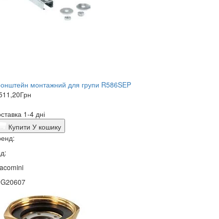
ронштейн монтажний для групи R586SEP
511,20
Грн
ставка 1-4 дні
Купити
У кошику
енд:
д:
acomini
2G20607