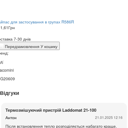
йпас для застосування в групах R586R
1,61
Грн
ставка 7-30 днів
Передзамовлення
У кошику
енд:
д:
acomini
2G20609
Відгуки
Термозмішуючий пристрій Laddomat 21-100
Антон
21.01.2025 12:16
Після встановлення тепло розподіляється набагато краще.