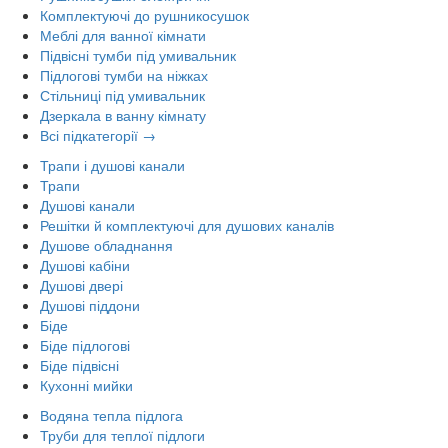
Комплектуючі до рушникосушок
Меблі для ванної кімнати
Підвісні тумби під умивальник
Підлогові тумби на ніжках
Стільниці під умивальник
Дзеркала в ванну кімнату
Всі підкатегорії →
Трапи і душові канали
Трапи
Душові канали
Решітки й комплектуючі для душових каналів
Душове обладнання
Душові кабіни
Душові двері
Душові піддони
Біде
Біде підлогові
Біде підвісні
Кухонні мийки
Водяна тепла підлога
Труби для теплої підлоги