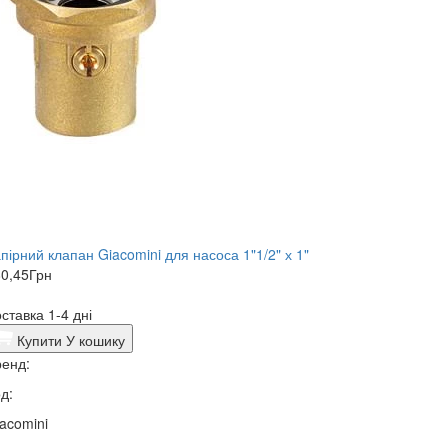
пірний клапан Giacomini для насоса 1"1/2" х 1"
0,45
Грн
ставка 1-4 дні
Купити
У кошику
енд:
д:
acomini