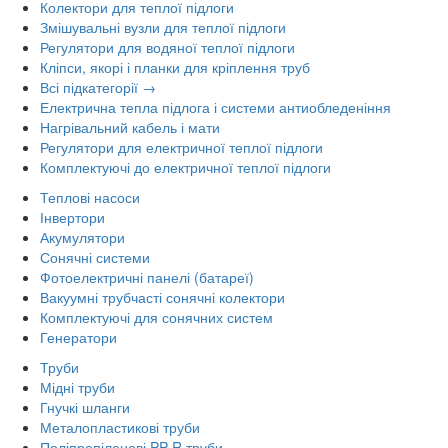
Колектори для теплої підлоги
Змішувальні вузли для теплої підлоги
Регулятори для водяної теплої підлоги
Кліпси, якорі і планки для кріплення труб
Всі підкатегорії →
Електрична тепла підлога і системи антиобледеніння
Нагрівальний кабель і мати
Регулятори для електричної теплої підлоги
Комплектуючі до електричної теплої підлоги
Теплові насоси
Інвертори
Акумулятори
Сонячні системи
Фотоелектричні панелі (батареї)
Вакуумні трубчасті сонячні колектори
Комплектуючі для сонячних систем
Генератори
Труби
Мідні труби
Гнучкі шланги
Металопластикові труби
Поліпропіленові PP-R труби