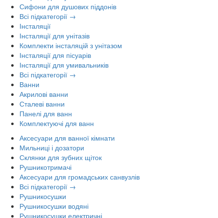
Сифони для душових піддонів
Всі підкатегорії →
Інсталяції
Інсталяції для унітазів
Комплекти інсталяцій з унітазом
Інсталяції для пісуарів
Інсталяції для умивальників
Всі підкатегорії →
Ванни
Акрилові ванни
Сталеві ванни
Панелі для ванн
Комплектуючі для ванн
Аксесуари для ванної кімнати
Мильниці і дозатори
Склянки для зубних щіток
Рушникотримачі
Аксесуари для громадських санвузлів
Всі підкатегорії →
Рушникосушки
Рушникосушки водяні
Рушникосушки електричні