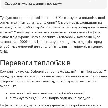
Окремо дякую за швиидку доставку)
Турбуєтеся про енергозбереження? Хочете купити теплобак, щоб
оптимізувати витрати на опалення? Є можливість заощадити на
нічному тарифі, або потрібно поліпшити систему з твердопаливним
котлом? У нашому інтернет-магазині ви можете купити буферні
ємності від українського виробника «Теплобак». Компанія була
заснована в 2009 році, і з того часу стала одним із лідерів серед
виробників ємностей для опалення та інших напрямків в країнах
СНД.
Переваги теплобаків
Компанія випускає буферні ємності в бюджетній ніші. При цьому, її
продукція виділяється справжньою європейською якістю і зроблена
з чорної або нержавіючої сталі. Будь-яка акумулююча ємність
виробника:
має зовнішній захисний шар фарби або емалі;
витримує тиск до 3 Бар і нагрів води до 95 градусів.
Буферні теплоакумулятори від українського виробника мають в