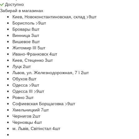
Доступно
Забирай в
магазинах
Киев, Новоконстантиновская, склад >9
шт
Борисполь >9
шт
Бровары 8
шт
Винница 3
шт
Вишевое 8
шт
Житомир ІІІ 5
шт
Ивано-Франковск 4
шт
Киев, Стеценко 3
шт
Луцк 2
шт
Львов, ул. Железнодорожная, 7 ї 2
шт
Обухов 8
шт
Одесса >9
шт
Одесса ІІІ >9
шт
Ровно 3
шт
Софиевская Борщаговка >9
шт
Хмельницкий 7
шт
Чернигов 2
шт
Черновцы 4
шт
м. Львів, Світінстал 4
шт