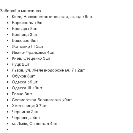
Забирай в
магазинах
Киев, Новоконстантиновская, склад >9
шт
Борисполь >9
шт
Бровары 8
шт
Винница 3
шт
Вишевое 8
шт
Житомир ІІІ 5
шт
Ивано-Франковск 4
шт
Киев, Стеценко 3
шт
Луцк 2
шт
Львов, ул. Железнодорожная, 7 ї 2
шт
Обухов 8
шт
Одесса >9
шт
Одесса ІІІ >9
шт
Ровно 3
шт
Софиевская Борщаговка >9
шт
Хмельницкий 7
шт
Чернигов 2
шт
Черновцы 4
шт
м. Львів, Світінстал 4
шт