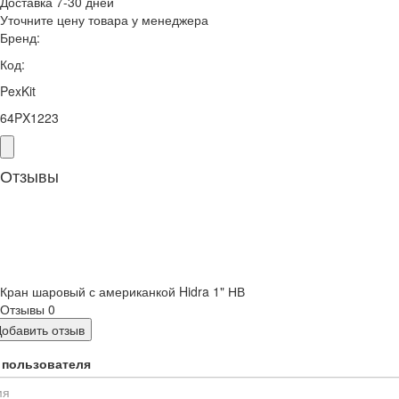
Доставка 7-30 дней
Уточните цену товара у менеджера
Бренд:
Код:
PexKit
64PX1223
Отзывы
Кран шаровый с американкой Hidra 1" НВ
Отзывы
0
Добавить отзыв
 пользователя