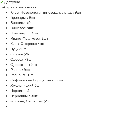
Доступно
Забирай в
магазинах
Киев, Новоконстантиновская, склад >9
шт
Бровары >9
шт
Винница >9
шт
Вишевое 8
шт
Житомир ІІІ 4
шт
Ивано-Франковск 2
шт
Киев, Стеценко 4
шт
Луцк 8
шт
Обухов >9
шт
Одесса >9
шт
Одесса ІІІ >9
шт
Ровно >9
шт
Ровно ІV 1
шт
Софиевская Борщаговка >9
шт
Хмельницкий 5
шт
Чернигов 2
шт
Черновцы >9
шт
м. Львів, Світінстал >9
шт