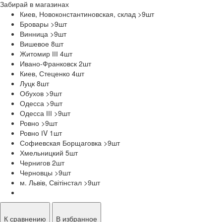
Забирай в
магазинах
Киев, Новоконстантиновская, склад >9
шт
Бровары >9
шт
Винница >9
шт
Вишевое 8
шт
Житомир ІІІ 4
шт
Ивано-Франковск 2
шт
Киев, Стеценко 4
шт
Луцк 8
шт
Обухов >9
шт
Одесса >9
шт
Одесса ІІІ >9
шт
Ровно >9
шт
Ровно ІV 1
шт
Софиевская Борщаговка >9
шт
Хмельницкий 5
шт
Чернигов 2
шт
Черновцы >9
шт
м. Львів, Світінстал >9
шт
К сравнению
В избранное